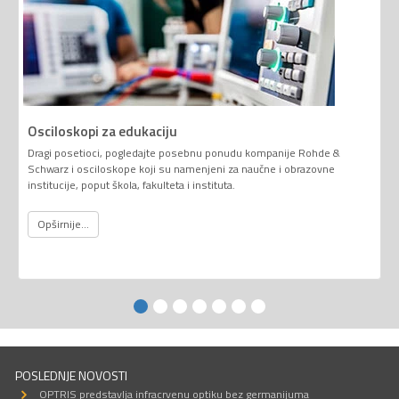
Osciloskopi za edukaciju
Dragi posetioci, pogledajte posebnu ponudu kompanije Rohde &
Schwarz i osciloskope koji su namenjeni za naučne i obrazovne
institucije, poput škola, fakulteta i instituta.
Opširnije...
POSLEDNJE NOVOSTI
OPTRIS predstavlja infracrvenu optiku bez germanijuma