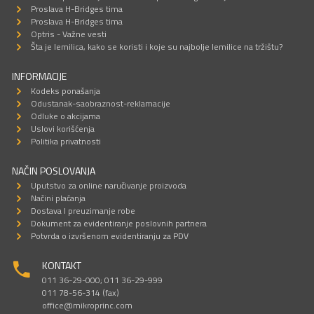
Proslava H-Bridges tima
Proslava H-Bridges tima
Optris - Važne vesti
Šta je lemilica, kako se koristi i koje su najbolje lemilice na tržištu?
INFORMACIJE
Kodeks ponašanja
Odustanak-saobraznost-reklamacije
Odluke o akcijama
Uslovi korišćenja
Politika privatnosti
NAČIN POSLOVANJA
Uputstvo za online naručivanje proizvoda
Načini plaćanja
Dostava I preuzimanje robe
Dokument za evidentiranje poslovnih partnera
Potvrda o izvršenom evidentiranju za PDV
KONTAKT
011 36-29-000; 011 36-29-999
011 78-56-314 (fax)
office@mikroprinc.com