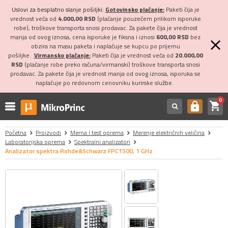
Uslovi za besplatno slanje pošiljki:
Gotovinsko plaćanje:
Paketi čija je
vrednost veća od
4.000,00 RSD
(plaćanje pouzećem prilikom isporuke
robe), troškove transporta snosi prodavac. Za pakete čija je vrednost
manja od ovog iznosa, cena isporuke je fiksna i iznosi
600,00 RSD
bez
obzira na masu paketa i naplaćuje se kupcu po prijemu
pošiljke.
Virmansko plaćanje:
Paketi čija je vrednost veća od
20.000,00
RSD
(plaćanje robe preko računa/virmanski) troškove transporta snosi
prodavac. Za pakete čija je vrednost manja od ovog iznosa, isporuka se
naplaćuje po redovnom cenovniku kurirske službe.
0
shopping_cart
https
Početna
Proizvodi
Merna i test oprema
Merenje električnih veličina
Laboratorijska oprema
Spektralni analizatori
Analizator spektra Rohde&Schwarz FPC1500, 1 GHz