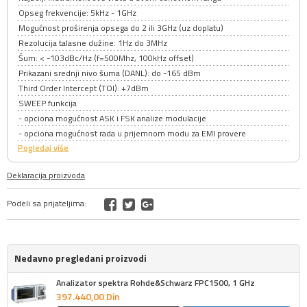
Opseg frekvencije: 5kHz - 1GHz
Mogućnost proširenja opsega do 2 ili 3GHz (uz doplatu)
Rezolucija talasne dužine: 1Hz do 3MHz
Šum: < -103dBc/Hz (f=500Mhz, 100kHz offset)
Prikazani srednji nivo šuma (DANL): do -165 dBm
Third Order Intercept (TOI): +7dBm
SWEEP funkcija
- opciona mogućnost ASK i FSK analize modulacije
- opciona mogućnost rada u prijemnom modu za EMI provere
Pogledaj više
Deklaracija proizvoda
Podeli sa prijateljima:
Nedavno pregledani proizvodi
Analizator spektra Rohde&Schwarz FPC1500, 1 GHz
397.440,
00
Din