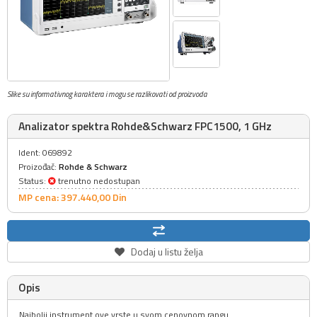
Slike su informativnog karaktera i mogu se razlikovati od proizvoda
Analizator spektra Rohde&Schwarz FPC1500, 1 GHz
Ident: 069892
Proizođač:
Rohde & Schwarz
Status:
trenutno nedostupan
MP cena: 397.440,
00
Din
Dodaj u listu želja
Opis
Najbolji instrument ove vrste u svom cenovnom rangu