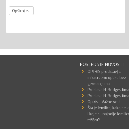
Opširnije...
POSLEDNJE NOVOSTI
OPTRIS predstavlja
infracrvenu optiku bez
germanijuma
Proslava H-Bridges tim
Proslava H-Bridges tim
Optris - Važne vesti
Šta je lemilica, kako se k
i koje su najbolje lemilic
tržištu?