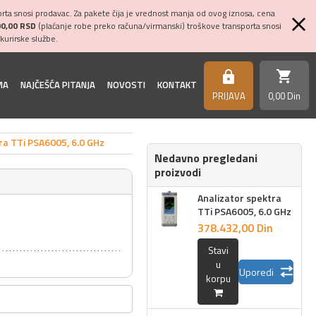
ta snosi prodavac. Za pakete čija je vrednost manja od ovog iznosa, cena
00,00 RSD
(plaćanje robe preko računa/virmanski) troškove transporta snosi
kurirske službe.
shopping_cart
https
MA
NAJČEŠĆA PITANJA
NOVOSTI
KONTAKT
PRIJAVA
0,
00
Din
ra TTi PSA6005, 6.0 GHz
Nedavno pregledani
proizvodi
Analizator spektra
TTi PSA6005, 6.0 GHz
378.432,
00
Din
Stavi
u
Uporedi
korpu