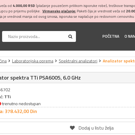
 veća od
4.000,00 RSD
(plaćanje pouzećem prilikom isporuke robe), troškove transpor
kupcu po prijemu pošiljke.
Virmansko plaćanje:
Paketi čija je vrednost veća od
20.0
ija je vrednost manja od ovog iznosa, isporuka se naplaćuje po redovnom cenovniku 
POČETNA
O NA
čina
Laboratorijska oprema
Spektralni analizatori
Analizator spekt
ator spektra TTi PSA6005, 6.0 GHz
056702
ač:
TTi
trenutno nedostupan
a: 378.432,
00
Din
Dodaj u listu želja