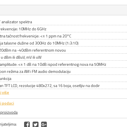
 analizator spektra
rekvencije: 10MHz do 6GHz
tna tačnost frekvenicje: <± 1 ppm na 20°C
ija talasne dužine od 300Hz do 10MHz (1:3:10)
20dBm na -40dBm referentnom novou
u dBm ili dBuV, mV ili uW
 amplitude: <± 1 dB na 10dB ispod referentnog nova na 50MHz
spon režima za AM i FM audio demodulaciju
unkcija
an TFT LCD, rezolucije 480x272, sa 16 boja, osetljiv na dodir
j više
i podaci
a proizvoda
ijateljima: