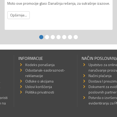
Moto ove promocije glasi: Današnja rešenja, za sutrašnje izazove.
Opširnije...
INFORMACIJE
NAČIN POSLOVANJ
Kodeks ponašanja
Uputstvo za onlin
Odustanak-saobraznost-
naručivanje proiz
reklamacije
Načini plaćanja
a
Odluke o akcijama
Dostava I preuzim
a
Uslovi korišćenja
Dokument za evid
Politika privatnosti
poslovnih partner
oristi
Potvrda o izvrše
e na
evidentiranju za 