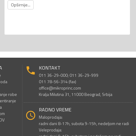
Opširnije...
A
KONTAKT
e
011 36-29-000; 011 36-29-999
voda
011 78-56-314 (fax)
office@mikroprinc.com
anje robe
Kralja Milutina 31, 11000 Beograd, Srbija
entiranje
a
RADNO VREME
nom
Maloprodaja:
PDV
radni dani 8-17h, subota 9-15h, nedeljom ne radi
Veleprodaja: