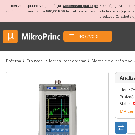
Uslovi za besplatno slanje pošiljki:
Gotovinsko plaćanje:
Paketi čija je vrednost
isporuke je fiksna i iznosi
600,00 RSD
bez obzira na masu paketa i naplaćuje se 
prodavac. Za pakete č
PROIZVODI
Početna
Proizvodi
Merna i test oprema
Merenje električnih veli
Analiz
Ident: 
Proizođ
Status:
MP cen