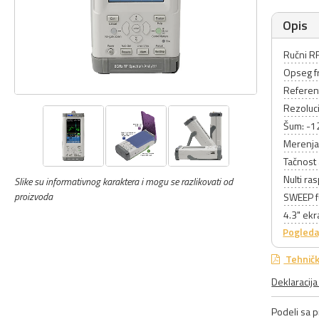
Opis
Ručni RF
Opseg f
Referen
Rezoluc
Šum: -1
Merenja 
Tačnost
Nulti ra
Slike su informativnog karaktera i mogu se razlikovati od
proizvoda
SWEEP f
4.3" ekr
Pogleda
Tehničk
Deklaracij
Podeli sa pr