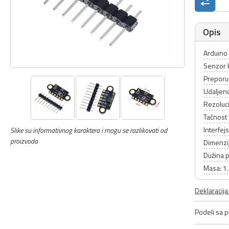
Opis
Arduino 
Senzor k
Preporu
Udaljen
Rezoluc
Tačnost
Interfej
Slike su informativnog karaktera i mogu se razlikovati od
proizvoda
Dimenzij
Dužina p
Masa: 1
Deklaracij
Podeli sa pr