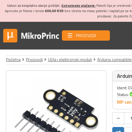
Uslovi za besplatno slanje pošiljki:
Gotovinsko plaćanje:
Paketi čija je vrednost
isporuke je fiksna i iznosi
600,00 RSD
bez obzira na masu paketa i naplaćuje se 
prodavac. Za pakete č
PROIZVODI
Početna
Proizvodi
Učila i elektronski moduli
Arduino compatible
Arduin
Ident: 
Status:
MP cen