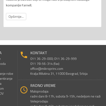
kompanije Farnell.
Opširnije...
A
KONTAKT
e
011 36-29-000; 011 36-29-999
voda
011 78-56-314 (fax)
office@mikroprinc.com
anje robe
Kralja Milutina 31, 11000 Beograd, Srbija
entiranje
a
RADNO VREME
nom
Maloprodaja:
PDV
radni dani 8-17h, subota 9-15h, nedeljom ne radi
Veleprodaja: