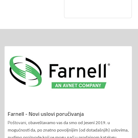
Farnell - Novi uslovi poručivanja
Poštovani, o
baveštavamo vas da smo od jeseni 2019. u
mogućnosti da, po znatno povoljnijim (od dotadašnjih) uslovima,
nudimo proizvode koji se mogu naći u prodajnom katalogu