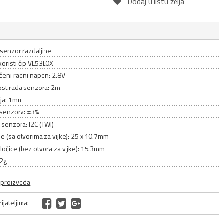
Dodaj u listu želja
senzor razdaljine
oristi čip VL53L0X
čeni radni napon: 2.8V
ost rada senzora: 2m
ija: 1mm
 senzora: ±3%
s senzora: I2C (TWI)
e (sa otvorima za vijke): 25 x 10.7mm
ločice (bez otvora za vijke): 15.3mm
.2g
a proizvoda
ijateljima: