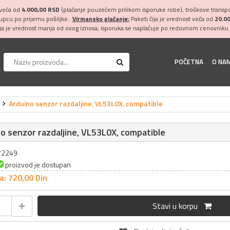
 veća od
4.000,00 RSD
(plaćanje pouzećem prilikom isporuke robe), troškove transpor
kupcu po prijemu pošiljke.
Virmansko plaćanje:
Paketi čija je vrednost veća od
20.0
ija je vrednost manja od ovog iznosa, isporuka se naplaćuje po redovnom cenovniku 
POČETNA
O NA
Arduino senzor razdaljine, VL53L0X, compatible
o senzor razdaljine, VL53L0X, compatible
072249
proizvod je dostupan
a: 720,
00
Din
Stavi u korpu