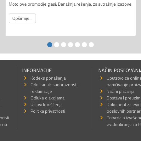
Moto ove promocije glasi: Današnja rešenja, za sutrašnje izazove.
Opširnije...
INFORMACIJE
NAČIN POSLOVANJ
Kodeks ponašanja
Uputstvo za onlin
Odustanak-saobraznost-
naručivanje proiz
reklamacije
Načini plaćanja
a
Odluke o akcijama
Dostava I preuzim
a
Uslovi korišćenja
Dokument za evid
Politika privatnosti
poslovnih partner
oristi
Potvrda o izvrše
e na
evidentiranju za 