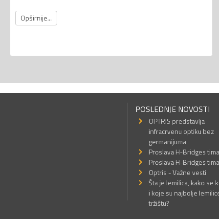
Opširnije...
POSLEDNJE NOVOSTI
OPTRIS predstavlja
infracrvenu optiku bez
germanijuma
Proslava H-Bridges tim
Proslava H-Bridges tim
Optris - Važne vesti
Šta je lemilica, kako se k
i koje su najbolje lemilic
tržištu?