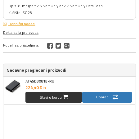
Opis: 8-megabit 2.5-volt Only or 2.7-volt Only DataFlash
Kućište: SO28
Tehnički podaci
Deklaracija proizvoda
Podeli sa prijateljima:
Nedavno pregledani proizvodi
AT45DB081B-RU
224,
40
Din
Uporedi
Stavi u korpu