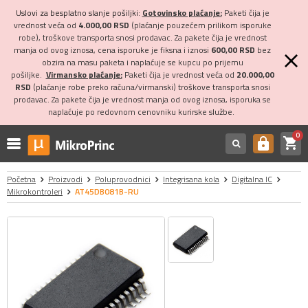
Uslovi za besplatno slanje pošiljki:
Gotovinsko plaćanje:
Paketi čija je
vrednost veća od
4.000,00 RSD
(plaćanje pouzećem prilikom isporuke
robe), troškove transporta snosi prodavac. Za pakete čija je vrednost
manja od ovog iznosa, cena isporuke je fiksna i iznosi
600,00 RSD
bez
obzira na masu paketa i naplaćuje se kupcu po prijemu
pošiljke.
Virmansko plaćanje:
Paketi čija je vrednost veća od
20.000,00
RSD
(plaćanje robe preko računa/virmanski) troškove transporta snosi
prodavac. Za pakete čija je vrednost manja od ovog iznosa, isporuka se
naplaćuje po redovnom cenovniku kurirske službe.
0
shopping_cart
https
Početna
Proizvodi
Poluprovodnici
Integrisana kola
Digitalna IC
Mikrokontroleri
AT45DB081B-RU