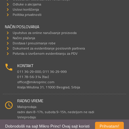
Odluke o akcijama
Uslovi korišćenja
Politika privatnosti
NAČIN POSLOVANJA
Uputstvo za online naručivanje proizvoda
Načini plaćanja
Dostava I preuzimanje robe
Dokument za evidentiranje poslovnih partnera
Potvrda o izvršenom evidentiranju za PDV
KONTAKT
011 36-29-000; 011 36-29-999
011 78-56-314 (fax)
office@mikroprinc.com
Kralja Milutina 31, 11000 Beograd, Srbija
RADNO VREME
Maloprodaja:
radni dani 8-17h, subota 9-15h, nedeljom ne radi
Veleprodaja:
radni dani 9-16h, subotom i nedeljom ne radi
Dobrodošli na sajt Mikro Princ! Ovaj sajt koristi
Prihvatam!