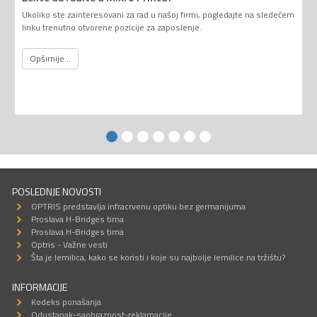
Ukoliko ste zainteresovani za rad u našoj firmi, pogledajte na sledećem
linku trenutno otvorene pozicije za zaposlenje.
Opširnije...
POSLEDNJE NOVOSTI
OPTRIS predstavlja infracrvenu optiku bez germanijuma
Proslava H-Bridges tima
Proslava H-Bridges tima
Optris - Važne vesti
Šta je lemilica, kako se koristi i koje su najbolje lemilice na tržištu?
INFORMACIJE
Kodeks ponašanja
Odustanak-saobraznost-reklamacije