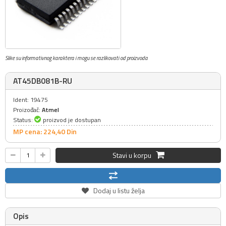
Slike su informativnog karaktera i mogu se razlikovati od proizvoda
AT45DB081B-RU
Ident: 19475
Proizođač:
Atmel
Status:
proizvod je dostupan
MP cena: 224,
40
Din
Stavi u korpu
Dodaj u listu želja
Opis