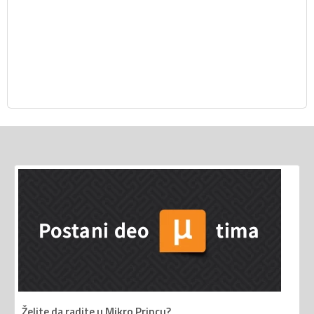
Želite da radite u Mikro Princu?