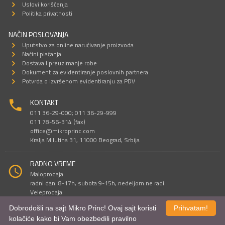
Uslovi korišćenja
Politika privatnosti
NAČIN POSLOVANJA
Uputstvo za online naručivanje proizvoda
Načini plaćanja
Dostava I preuzimanje robe
Dokument za evidentiranje poslovnih partnera
Potvrda o izvršenom evidentiranju za PDV
KONTAKT
011 36-29-000; 011 36-29-999
011 78-56-314 (fax)
office@mikroprinc.com
Kralja Milutina 31, 11000 Beograd, Srbija
RADNO VREME
Maloprodaja:
radni dani 8-17h, subota 9-15h, nedeljom ne radi
Veleprodaja:
radni dani 9-16h, subotom i nedeljom ne radi
Dobrodošli na sajt Mikro Princ! Ovaj sajt koristi
Prihvatam!
kolačiće kako bi Vam obezbedili pravilno