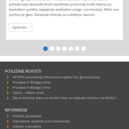
ponudu koja obuhvata široki asortiman proizvoda među kojima su:
analizatori spektra, napajanja, analizatori snage i osciloskopi. Moto ove
promocije glasi: Današnja rešenja, za sutrašnje izazove.
Opširnije...
POSLEDNJE NOVOSTI
OPTRIS predstavlja infracrvenu optiku bez germanijuma
Proslava H-Bridges tima
Proslava H-Bridges tima
Optris - Važne vesti
Šta je lemilica, kako se koristi i koje su najbolje lemilice na tržištu?
INFORMACIJE
Kodeks ponašanja
Odustanak-saobraznost-reklamacije
Odluke o akcijama