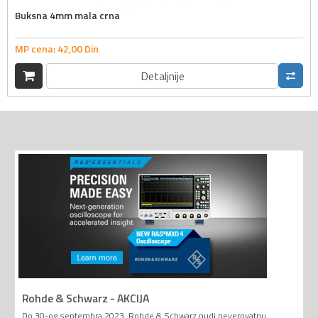
Buksna 4mm mala crna
MP cena:
42,
00
Din
Detaljnije
Rohde & Schwarz - AKCIJA
Do 30-og septembra 2023. Rohde & Schwarz nudi neverovatnu