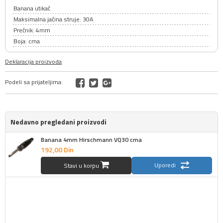
Banana utikač
Maksimalna jačina struje: 30A
Prečnik: 4mm
Boja: crna
Deklaracija proizvoda
Podeli sa prijateljima:
Nedavno pregledani proizvodi
Banana 4mm Hirschmann VQ30 crna
192,
00
Din
Uporedi
Stavi u korpu