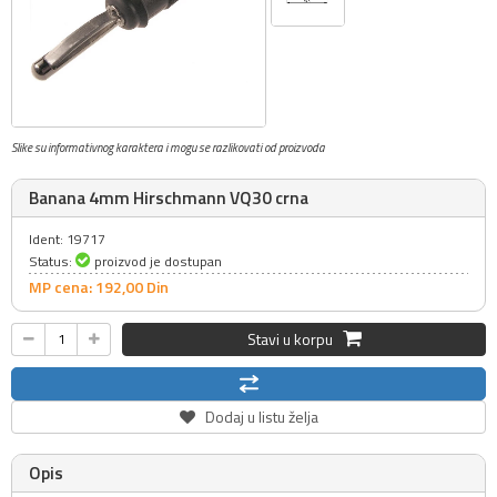
Slike su informativnog karaktera i mogu se razlikovati od proizvoda
Banana 4mm Hirschmann VQ30 crna
Ident: 19717
Status:
proizvod je dostupan
MP cena: 192,
00
Din
Stavi u korpu
Dodaj u listu želja
Opis