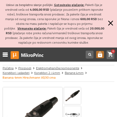
Uslovi za besplatno slanje pošiljki:
Gotovinsko plaćanje:
Paketi čija je
vrednost veća od
4.000,00 RSD
(plaćanje pouzećem prilikom isporuke
robe), troškove transporta snosi prodavac. Za pakete čija je vrednost
manja od ovog iznosa, cena isporuke je fiksna i iznosi
600,00 RSD
bez
obzira na masu paketa i naplaćuje se kupcu po prijemu
pošiljke.
Virmansko plaćanje:
Paketi čija je vrednost veća od
20.000,00
RSD
(plaćanje robe preko računa/virmanski) troškove transporta snosi
prodavac. Za pakete čija je vrednost manja od ovog iznosa, isporuka se
naplaćuje po redovnom cenovniku kurirske službe.
0
shopping_cart
https
Početna
Proizvodi
Elektromehaničke komponente
Konektori i adapteri
Konektori 2 i 4mm
Banane 4mm
Banana 4mm Hirschmann VQ30 crna