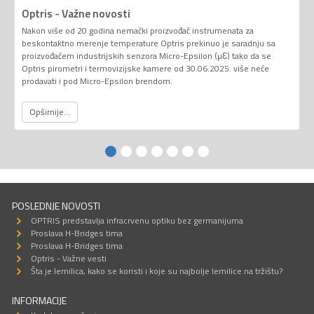
Optris - Važne novosti
Nakon više od 20 godina nemački proizvođač instrumenata za
beskontaktno merenje temperature Optris prekinuo je saradnju sa
proizvođačem industrijskih senzora Micro-Epsilon (µƐ) tako da se
Optris pirometri i termovizijske kamere od 30.06.2025. više neće
prodavati i pod Micro-Epsilon brendom.
Opširnije...
POSLEDNJE NOVOSTI
OPTRIS predstavlja infracrvenu optiku bez germanijuma
Proslava H-Bridges tima
Proslava H-Bridges tima
Optris - Važne vesti
Šta je lemilica, kako se koristi i koje su najbolje lemilice na tržištu?
INFORMACIJE