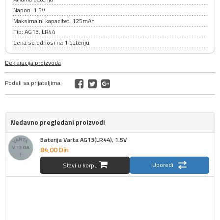
Napon: 1.5V
Maksimalni kapacitet: 125mAh
Tip: AG13, LR44
Cena se odnosi na 1 bateriju
Deklaracija proizvoda
Podeli sa prijateljima:
Nedavno pregledani proizvodi
Baterija Varta AG13(LR44), 1.5V
84,
00
Din
Uporedi
Stavi u korpu