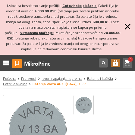
Uslovi za besplatno slanje pošiljki:
Gotovinsko plaćanje:
Paketi čija je
vrednost veća od
4.000,00 RSD
(plaćanje pouzećem prilikom isporuke
robe), troškove transporta snosi prodavac. Za pakete čija je vrednost
manja od ovog iznosa, cena isporuke je fiksna i iznosi
600,00 RSD
bez
obzira na masu paketa i naplaćuje se kupcu po prijemu
pošiljke.
Virmansko plaćanje:
Paketi čija je vrednost veća od
20.000,00
RSD
(plaćanje robe preko računa/virmanski) troškove transporta snosi
prodavac. Za pakete čija je vrednost manja od ovog iznosa, isporuka se
naplaćuje po redovnom cenovniku kurirske službe.
0
shopping_cart
https
Početna
Proizvodi
Izvori napajanja i oprema
Baterije i kućišta
Baterije alkalne
Baterija Varta AG13(LR44), 1.5V