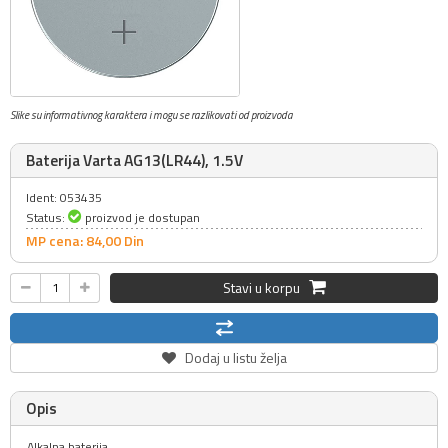
Slike su informativnog karaktera i mogu se razlikovati od proizvoda
Baterija Varta AG13(LR44), 1.5V
Ident: 053435
Status:
proizvod je dostupan
MP cena: 84,
00
Din
Stavi u korpu
Dodaj u listu želja
Opis
Alkalna baterija