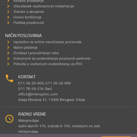
Kodeks ponašanja
Odustanak-saobraznost-reklamacije
Odluke o akcijama
Uslovi korišćenja
Politika privatnosti
NAČIN POSLOVANJA
Uputstvo za online naručivanje proizvoda
Načini plaćanja
Dostava I preuzimanje robe
Dokument za evidentiranje poslovnih partnera
Potvrda o izvršenom evidentiranju za PDV
KONTAKT
011 36-29-000; 011 36-29-999
011 78-56-314 (fax)
office@mikroprinc.com
Kralja Milutina 31, 11000 Beograd, Srbija
RADNO VREME
Maloprodaja:
radni dani 8-17h, subota 9-15h, nedeljom ne radi
Veleprodaja:
radni dani 9-16h, subotom i nedeljom ne radi