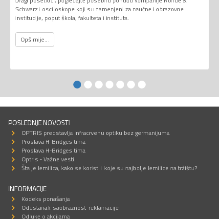
Dragi posetioci, pogledajte posebnu ponudu kompanije Rohde &
Schwarz i osciloskope koji su namenjeni za naučne i obrazovne
institucije, poput škola, fakulteta i instituta.
Opširnije...
POSLEDNJE NOVOSTI
OPTRIS predstavlja infracrvenu optiku bez germanijuma
Proslava H-Bridges tima
Proslava H-Bridges tima
Optris - Važne vesti
Šta je lemilica, kako se koristi i koje su najbolje lemilice na tržištu?
INFORMACIJE
Kodeks ponašanja
Odustanak-saobraznost-reklamacije
Odluke o akcijama