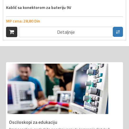
Kablić sa konektorom za bateriju 9V
MP cena:
28,
80
Din
Detaljnije
Osciloskopi za edukaciju