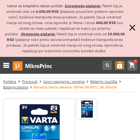
Uslovi za besplatno slanje pošiljki:
Gotovinsko plaćanje:
Paketi čija je
vrednost veća od
4.000,00 RSD
(plaćanje pouzećem prilikom isporuke
robe), troškove transporta snosi prodavac. Za pakete čija je vrednost
manja od ovog iznosa, cena isporuke je fiksna i iznosi
600,00 RSD
bez
obzira na masu paketa i naplaćuje se kupcu po prijemu
pošiljke.
Virmansko plaćanje:
Paketi čija je vrednost veća od
20.000,00
RSD
(plaćanje robe preko računa/virmanski) troškove transporta snosi
prodavac. Za pakete čija je vrednost manja od ovog iznosa, isporuka se
naplaćuje po redovnom cenovniku kurirske službe.
0
shopping_cart
https
Početna
Proizvodi
Izvori napajanja i oprema
Baterije i kućišta
Baterije alkalne
Baterija Varta alkalna 1604A (6LR61), 9V, blister