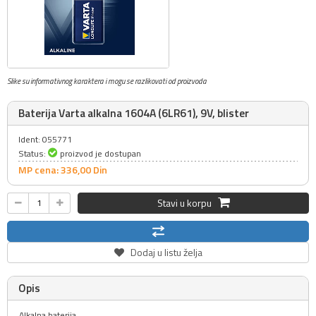
Slike su informativnog karaktera i mogu se razlikovati od proizvoda
Baterija Varta alkalna 1604A (6LR61), 9V, blister
Ident: 055771
Status:
proizvod je dostupan
MP cena: 336,
00
Din
Stavi u korpu
Dodaj u listu želja
Opis
Alkalna baterija