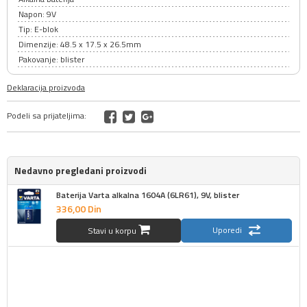
Napon: 9V
Tip: E-blok
Dimenzije: 48.5 x 17.5 x 26.5mm
Pakovanje: blister
Deklaracija proizvoda
Podeli sa prijateljima:
Nedavno pregledani proizvodi
Baterija Varta alkalna 1604A (6LR61), 9V, blister
336,
00
Din
Uporedi
Stavi u korpu