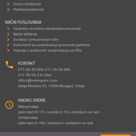
Uslovi korišćenja
Politika privatnosti
NAČIN POSLOVANJA
Uputstvo za online naručivanje proizvoda
Načini plaćanja
Dostava I preuzimanje robe
Dokument za evidentiranje poslovnih partnera
Potvrda o izvršenom evidentiranju za PDV
KONTAKT
011 36-29-000; 011 36-29-999
011 78-56-314 (fax)
office@mikroprinc.com
Kralja Milutina 31, 11000 Beograd, Srbija
RADNO VREME
Maloprodaja:
radni dani 8-17h, subota 9-15h, nedeljom ne radi
Veleprodaja:
radni dani 9-16h, subotom i nedeljom ne radi