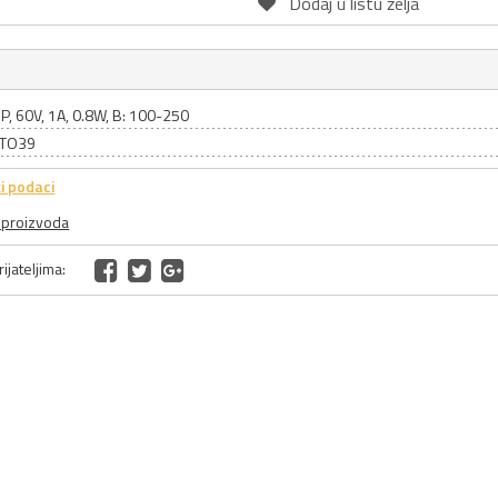
Dodaj u listu želja
P, 60V, 1A, 0.8W, B: 100-250
: TO39
i podaci
a proizvoda
ijateljima: