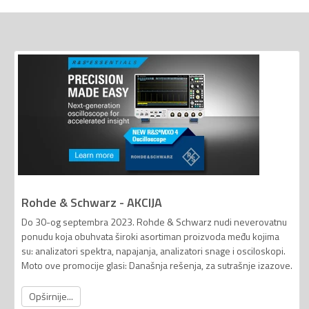
Rohde & Schwarz - AKCIJA
Do 30-og septembra 2023. Rohde & Schwarz nudi neverovatnu
ponudu koja obuhvata široki asortiman proizvoda među kojima
su: analizatori spektra, napajanja, analizatori snage i osciloskopi.
Moto ove promocije glasi: Današnja rešenja, za sutrašnje izazove.
Opširnije...