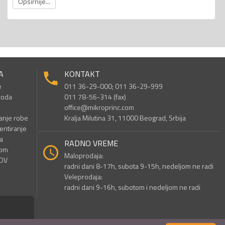
Opširnije...
A
KONTAKT
e
011 36-29-000; 011 36-29-999
voda
011 78-56-314 (fax)
office@mikroprinc.com
anje robe
Kralja Milutina 31, 11000 Beograd, Srbija
entiranje
a
RADNO VREME
nom
Maloprodaja:
PDV
radni dani 8-17h, subota 9-15h, nedeljom ne radi
Veleprodaja:
radni dani 9-16h, subotom i nedeljom ne radi