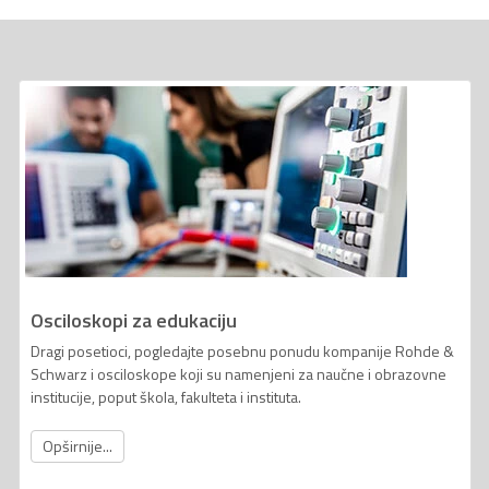
Osciloskopi za edukaciju
Dragi posetioci, pogledajte posebnu ponudu kompanije Rohde &
Schwarz i osciloskope koji su namenjeni za naučne i obrazovne
institucije, poput škola, fakulteta i instituta.
Opširnije...