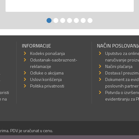
INFORMACIJE
NAČIN POSLOVANJ
Kodeks ponašanja
Uputstvo za onlin
Odustanak-saobraznost-
naručivanje proiz
reklamacije
Načini plaćanja
a
Odluke o akcijama
Dostava I preuzim
a
Uslovi korišćenja
Dokument za evid
Politika privatnosti
poslovnih partner
oristi
Potvrda o izvrše
e na
evidentiranju za 
rima. PDV je uračunat u cenu.
Sva prava su zadržana.