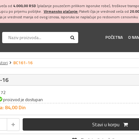
 veća od
4.000,00 RSD
(plaćanje pouzećem prilikom isporuke robe), troškove transpor
kupcu po prijemu pošiljke.
Virmansko plaćanje:
Paketi čija je vrednost veća od
20.0
ija je vrednost manja od ovog iznosa, isporuka se naplaćuje po redovnom cenovniku 
POČETNA
O NA
stori
BC161-16
-16
172
proizvod je dostupan
a: 84,
00
Din
Stavi u korpu