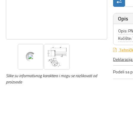
Opis
Opis: PN
Kućište
Tehničk
Deklaracij
Podeli sa pr
Slike su informativnog karaktera i mogu se razlikovati od
proizvoda