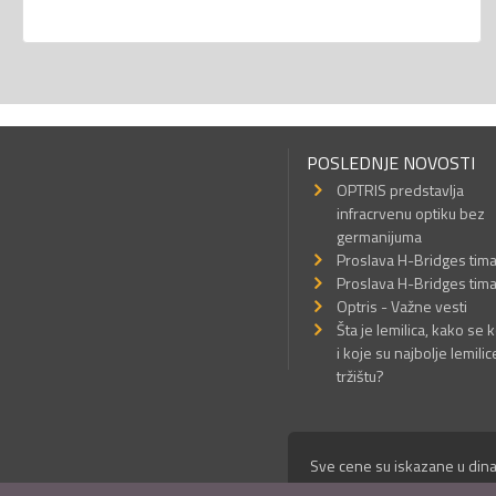
POSLEDNJE NOVOSTI
OPTRIS predstavlja
infracrvenu optiku bez
germanijuma
Proslava H-Bridges tim
Proslava H-Bridges tim
Optris - Važne vesti
Šta je lemilica, kako se k
i koje su najbolje lemilic
tržištu?
Sve cene su iskazane u dina
© Mikro Princ 1999 - 2026. 