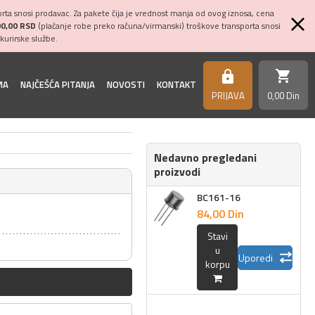
ta snosi prodavac. Za pakete čija je vrednost manja od ovog iznosa, cena
00,00 RSD
(plaćanje robe preko računa/virmanski) troškove transporta snosi
kurirske službe.
shopping_cart
https
MA
NAJČEŠĆA PITANJA
NOVOSTI
KONTAKT
PRIJAVA
0,
00
Din
Nedavno pregledani
proizvodi
BC161-16
84,
00
Din
Stavi
u
Uporedi
korpu