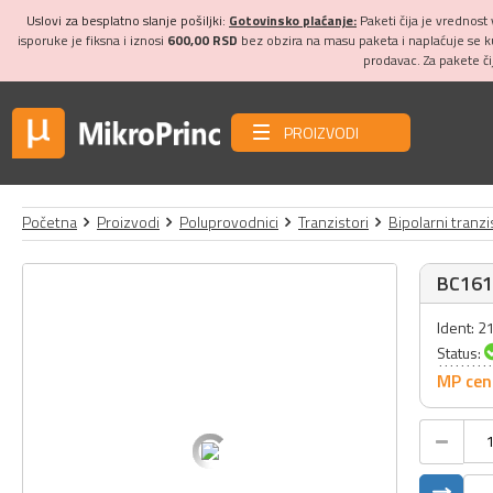
Uslovi za besplatno slanje pošiljki:
Gotovinsko plaćanje:
Paketi čija je vrednost
isporuke je fiksna i iznosi
600,00 RSD
bez obzira na masu paketa i naplaćuje se 
prodavac. Za pakete č
PROIZVODI
Početna
Proizvodi
Poluprovodnici
Tranzistori
Bipolarni tranzi
BC161
Ident: 2
Status:
MP cen