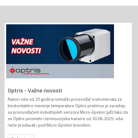
Optris - Važne novosti
Nakon više od 20 godina nemački proizvođač instrumenata za
beskontaktno merenje temperature Optris prekinuo je saradnju
sa proizvođačem industrijskih senzora Micro-Epsilon (µƐ) tako da
se Optris pirometri i termovizijske kamere od 30.06.2025. više
neće prodavati i pod Micro-Epsilon brendom.