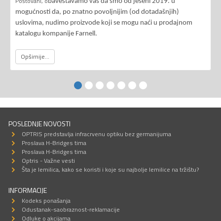
Poštovani, o
baveštavamo vas da smo od jeseni 2019. u
mogućnosti da, po znatno povoljnijim (od dotadašnjih)
uslovima, nudimo proizvode koji se mogu naći u prodajnom
katalogu kompanije Farnell.
Opširnije...
POSLEDNJE NOVOSTI
OPTRIS predstavlja infracrvenu optiku bez germanijuma
Proslava H-Bridges tima
Proslava H-Bridges tima
Optris - Važne vesti
Šta je lemilica, kako se koristi i koje su najbolje lemilice na tržištu?
INFORMACIJE
Kodeks ponašanja
Odustanak-saobraznost-reklamacije
Odluke o akcijama