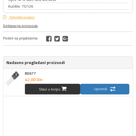
Kućište: TO126
Tehnički podaci
Deklaracija proizvoda
Podeli sa prijateljima:
Nedavno pregledani proizvodi
BD677
42,
00
Din
Uporedi
Stavi u korpu