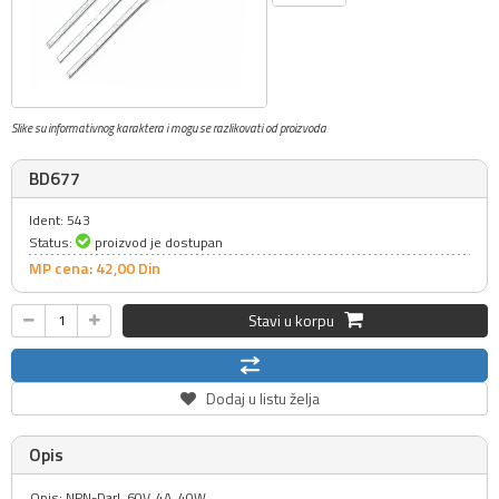
Slike su informativnog karaktera i mogu se razlikovati od proizvoda
BD677
Ident: 543
Status:
proizvod je dostupan
MP cena: 42,
00
Din
Stavi u korpu
Dodaj u listu želja
Opis
Opis: NPN-Darl, 60V, 4A, 40W