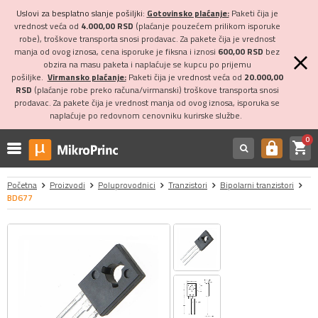
Uslovi za besplatno slanje pošiljki:
Gotovinsko plaćanje:
Paketi čija je
vrednost veća od
4.000,00 RSD
(plaćanje pouzećem prilikom isporuke
robe), troškove transporta snosi prodavac. Za pakete čija je vrednost
manja od ovog iznosa, cena isporuke je fiksna i iznosi
600,00 RSD
bez
obzira na masu paketa i naplaćuje se kupcu po prijemu
pošiljke.
Virmansko plaćanje:
Paketi čija je vrednost veća od
20.000,00
RSD
(plaćanje robe preko računa/virmanski) troškove transporta snosi
prodavac. Za pakete čija je vrednost manja od ovog iznosa, isporuka se
naplaćuje po redovnom cenovniku kurirske službe.
0
shopping_cart
https
Početna
Proizvodi
Poluprovodnici
Tranzistori
Bipolarni tranzistori
BD677