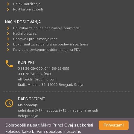
Uslovi korišćenja
Politika privatnosti
NAČIN POSLOVANJA
Uputstvo za online naručivanje proizvoda
Načini plaćanja
Dostava I preuzimanje robe
Dokument za evidentiranje poslovnih partnera
Potvrda o izvršenom evidentiranju za PDV
KONTAKT
011 36-29-000; 011 36-29-999
011 78-56-314 (fax)
office@mikroprinc.com
Kralja Milutina 31, 11000 Beograd, Srbija
RADNO VREME
Maloprodaja:
radni dani 8-17h, subota 9-15h, nedeljom ne radi
Veleprodaja:
radni dani 9-16h, subotom i nedeljom ne radi
Dobrodošli na sajt Mikro Princ! Ovaj sajt koristi
Prihvatam!
kolačiće kako bi Vam obezbedili pravilno