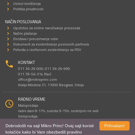
Uslovi korišćenja
Politika privatnosti
NAČIN POSLOVANJA
Uputstvo za online naručivanje proizvoda
Načini plaćanja
Dostava I preuzimanje robe
Dokument za evidentiranje poslovnih partnera
Potvrda o izvršenom evidentiranju za PDV
KONTAKT
011 36-29-000; 011 36-29-999
011 78-56-314 (fax)
office@mikroprinc.com
Kralja Milutina 31, 11000 Beograd, Srbija
RADNO VREME
Maloprodaja:
radni dani 8-17h, subota 9-15h, nedeljom ne radi
Veleprodaja:
radni dani 9-16h, subotom i nedeljom ne radi
Dobrodošli na sajt Mikro Princ! Ovaj sajt koristi
Prihvatam!
kolačiće kako bi Vam obezbedili pravilno