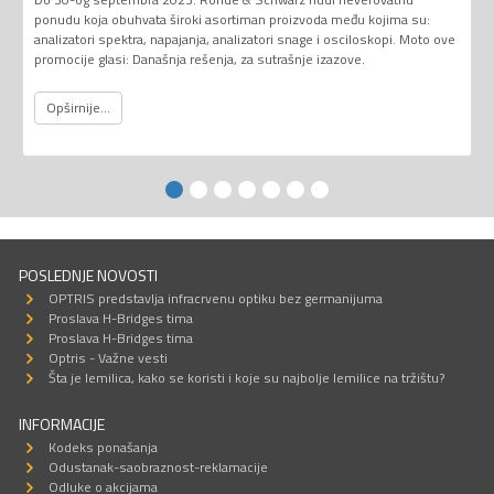
ponudu koja obuhvata široki asortiman proizvoda među kojima su:
analizatori spektra, napajanja, analizatori snage i osciloskopi. Moto ove
promocije glasi: Današnja rešenja, za sutrašnje izazove.
Opširnije...
POSLEDNJE NOVOSTI
OPTRIS predstavlja infracrvenu optiku bez germanijuma
Proslava H-Bridges tima
Proslava H-Bridges tima
Optris - Važne vesti
Šta je lemilica, kako se koristi i koje su najbolje lemilice na tržištu?
INFORMACIJE
Kodeks ponašanja
Odustanak-saobraznost-reklamacije
Odluke o akcijama