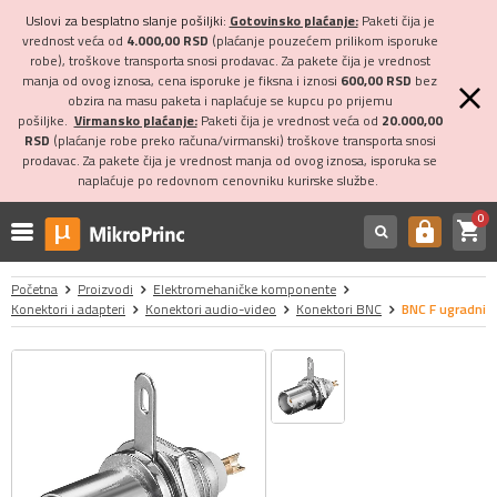
Uslovi za besplatno slanje pošiljki:
Gotovinsko plaćanje:
Paketi čija je
vrednost veća od
4.000,00 RSD
(plaćanje pouzećem prilikom isporuke
robe), troškove transporta snosi prodavac. Za pakete čija je vrednost
manja od ovog iznosa, cena isporuke je fiksna i iznosi
600,00 RSD
bez
obzira na masu paketa i naplaćuje se kupcu po prijemu
pošiljke.
Virmansko plaćanje:
Paketi čija je vrednost veća od
20.000,00
RSD
(plaćanje robe preko računa/virmanski) troškove transporta snosi
prodavac. Za pakete čija je vrednost manja od ovog iznosa, isporuka se
naplaćuje po redovnom cenovniku kurirske službe.
0
shopping_cart
https
Početna
Proizvodi
Elektromehaničke komponente
Konektori i adapteri
Konektori audio-video
Konektori BNC
BNC F ugradni