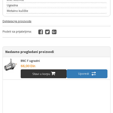
Ugradna
Metalno kućište
Deklaracija proizvoda
Podeli sa prijateljima:
Nedavno pregledani proizvodi
BNC F ugradni
66,
00
Din
Uporedi
Stavi u korpu