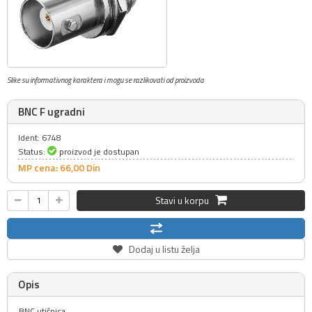
Slike su informativnog karaktera i mogu se razlikovati od proizvoda
BNC F ugradni
Ident: 6748
Status:
proizvod je dostupan
MP cena: 66,
00
Din
Stavi u korpu
Dodaj u listu želja
Opis
BNC utičnica