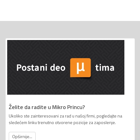
Želite da radite u Mikro Princu?
Ukoliko ste zainteresovani za rad u našoj firmi, pogledajte na
sledećem linku trenutno otvorene pozicije za zaposlenje.
Opširnije...