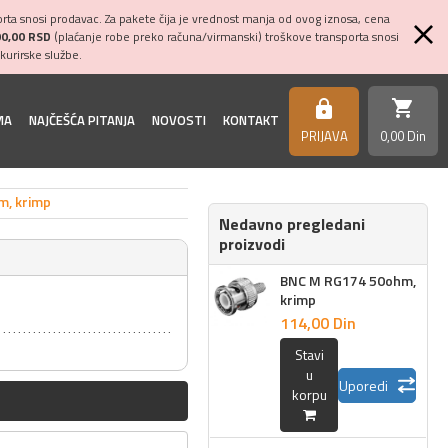
ta snosi prodavac. Za pakete čija je vrednost manja od ovog iznosa, cena
00,00 RSD
(plaćanje robe preko računa/virmanski) troškove transporta snosi
kurirske službe.
shopping_cart
https
MA
NAJČEŠĆA PITANJA
NOVOSTI
KONTAKT
PRIJAVA
0,
00
Din
, krimp
Nedavno pregledani
proizvodi
BNC M RG174 50ohm,
krimp
114,
00
Din
Stavi
u
Uporedi
korpu