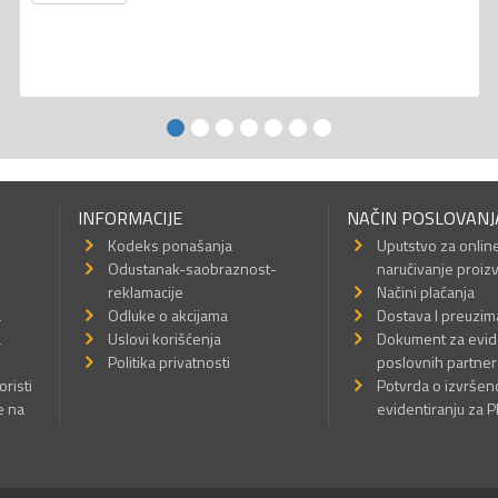
INFORMACIJE
NAČIN POSLOVANJ
Kodeks ponašanja
Uputstvo za onlin
Odustanak-saobraznost-
naručivanje proiz
reklamacije
Načini plaćanja
a
Odluke o akcijama
Dostava I preuzim
a
Uslovi korišćenja
Dokument za evid
Politika privatnosti
poslovnih partner
oristi
Potvrda o izvrše
e na
evidentiranju za 