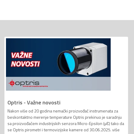
Optris - Važne novosti
Nakon više od 20 godina nemački proizvođač instrumenata za
beskontaktno merenje temperature Optris prekinuo je saradnju
sa proizvođačem industrijskih senzora Micro-Epsilon (µƐ) tako da
se Optris pirometri i termovizijske kamere od 30.06.2025. više