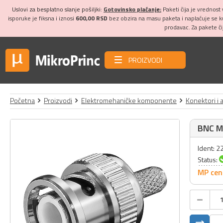
Uslovi za besplatno slanje pošiljki:
Gotovinsko plaćanje:
Paketi čija je vrednost
isporuke je fiksna i iznosi
600,00 RSD
bez obzira na masu paketa i naplaćuje se 
prodavac. Za pakete č
PROIZVODI
Početna
Proizvodi
Elektromehaničke komponente
Konektori i 
BNC M
Ident: 
Status:
MP cen