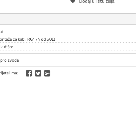
Dodaj u listu želja
ač
ontaža za kabl: RG174 od 50Ω
 kućište
a proizvoda
ijateljima: