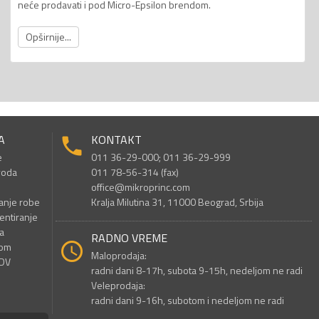
neće prodavati i pod Micro-Epsilon brendom.
Opširnije...
A
KONTAKT
e
011 36-29-000; 011 36-29-999
voda
011 78-56-314 (fax)
office@mikroprinc.com
anje robe
Kralja Milutina 31, 11000 Beograd, Srbija
entiranje
a
RADNO VREME
nom
Maloprodaja:
PDV
radni dani 8-17h, subota 9-15h, nedeljom ne radi
Veleprodaja:
radni dani 9-16h, subotom i nedeljom ne radi