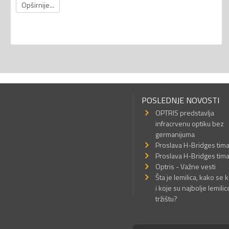
Opširnije...
POSLEDNJE NOVOSTI
OPTRIS predstavlja
infracrvenu optiku bez
germanijuma
Proslava H-Bridges tim
Proslava H-Bridges tim
Optris - Važne vesti
Šta je lemilica, kako se k
i koje su najbolje lemilic
tržištu?