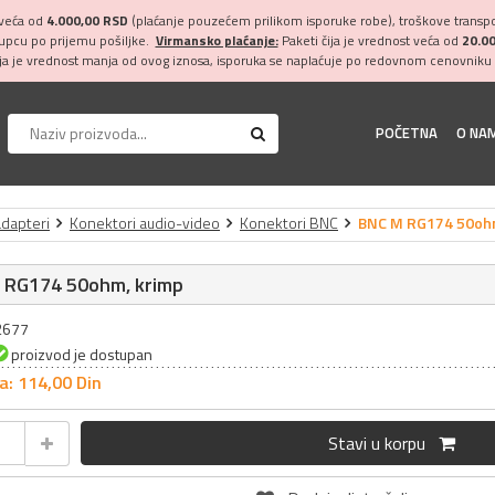
 veća od
4.000,00 RSD
(plaćanje pouzećem prilikom isporuke robe), troškove transpor
kupcu po prijemu pošiljke.
Virmansko plaćanje:
Paketi čija je vrednost veća od
20.0
ija je vrednost manja od ovog iznosa, isporuka se naplaćuje po redovnom cenovniku 
POČETNA
O NA
adapteri
Konektori audio-video
Konektori BNC
BNC M RG174 50ohm
 RG174 50ohm, krimp
22677
proizvod je dostupan
a: 114,
00
Din
Stavi u korpu