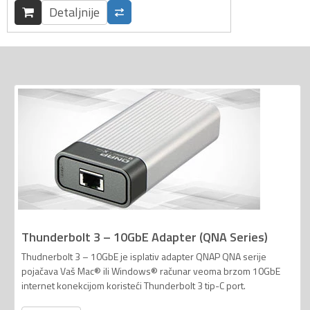
Detaljnije
Thunderbolt 3 – 10GbE Adapter (QNA Series)
Thudnerbolt 3 – 10GbE je isplativ adapter QNAP QNA serije
pojačava Vaš Mac® ili Windows® računar veoma brzom 10GbE
internet konekcijom koristeći Thunderbolt 3 tip-C port.