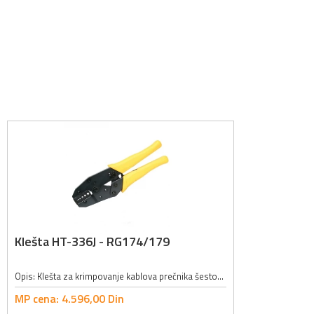
Klešta HT-336J - RG174/179
Opis: Klešta za krimpovanje kablova prečnika šestougla 1.07, 1.72, 1.98, 3.25, 3.84, 4.52, RG147, 179, Belden8218, fiber optički; Karakteristike: univerzalna klešta za krimpovanje od specijalnog čelika, nauljena, brusne površine,...
MP cena:
4.596,
00
Din