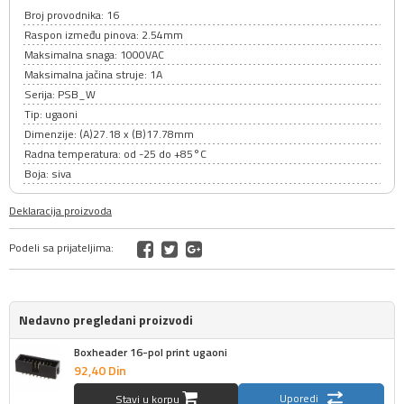
Broj provodnika: 16
Raspon između pinova: 2.54mm
Maksimalna snaga: 1000VAC
Maksimalna jačina struje: 1A
Serija: PSB_W
Tip: ugaoni
Dimenzije: (A)27.18 x (B)17.78mm
Radna temperatura: od -25 do +85°C
Boja: siva
Deklaracija proizvoda
Podeli sa prijateljima:
Nedavno pregledani proizvodi
Boxheader 16-pol print ugaoni
92,
40
Din
Uporedi
Stavi u korpu