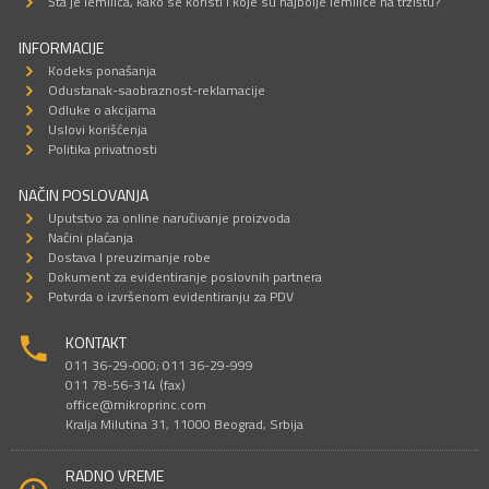
Šta je lemilica, kako se koristi i koje su najbolje lemilice na tržištu?
INFORMACIJE
Kodeks ponašanja
Odustanak-saobraznost-reklamacije
Odluke o akcijama
Uslovi korišćenja
Politika privatnosti
NAČIN POSLOVANJA
Uputstvo za online naručivanje proizvoda
Načini plaćanja
Dostava I preuzimanje robe
Dokument za evidentiranje poslovnih partnera
Potvrda o izvršenom evidentiranju za PDV
KONTAKT
011 36-29-000; 011 36-29-999
011 78-56-314 (fax)
office@mikroprinc.com
Kralja Milutina 31, 11000 Beograd, Srbija
RADNO VREME