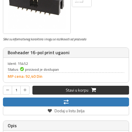
Slike su informativnog karaktera i mogu se razlikovati od proizvoda
Boxheader 16-pol print ugaoni
Ident: 15452
Status:
proizvod je dostupan
MP cena: 92,
40
Din
Stavi u korpu
Dodaj u listu želja
Opis