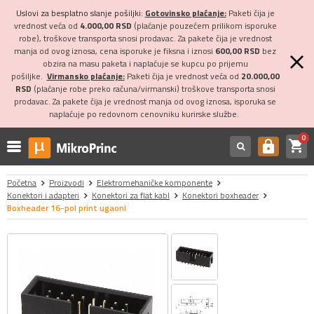
Uslovi za besplatno slanje pošiljki:
Gotovinsko plaćanje:
Paketi čija je
vrednost veća od
4.000,00 RSD
(plaćanje pouzećem prilikom isporuke
robe), troškove transporta snosi prodavac. Za pakete čija je vrednost
manja od ovog iznosa, cena isporuke je fiksna i iznosi
600,00 RSD
bez
obzira na masu paketa i naplaćuje se kupcu po prijemu
pošiljke.
Virmansko plaćanje:
Paketi čija je vrednost veća od
20.000,00
RSD
(plaćanje robe preko računa/virmanski) troškove transporta snosi
prodavac. Za pakete čija je vrednost manja od ovog iznosa, isporuka se
naplaćuje po redovnom cenovniku kurirske službe.
0
shopping_cart
https
Početna
Proizvodi
Elektromehaničke komponente
Konektori i adapteri
Konektori za flat kabl
Konektori boxheader
Boxheader 16-pol print ugaoni