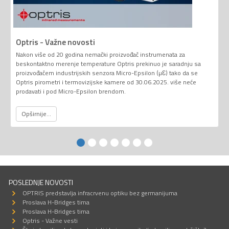
Optris - Važne novosti
Nakon više od 20 godina nemački proizvođač instrumenata za
beskontaktno merenje temperature Optris prekinuo je saradnju sa
proizvođačem industrijskih senzora Micro-Epsilon (µƐ) tako da se
Optris pirometri i termovizijske kamere od 30.06.2025. više neće
prodavati i pod Micro-Epsilon brendom.
Opširnije...
POSLEDNJE NOVOSTI
OPTRIS predstavlja infracrvenu optiku bez germanijuma
Proslava H-Bridges tima
Proslava H-Bridges tima
Optris - Važne vesti