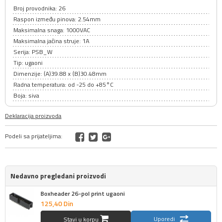
Broj provodnika: 26
Raspon između pinova: 2.54mm
Maksimalna snaga: 1000VAC
Maksimalna jačina struje: 1A
Serija: PSB_W
Tip: ugaoni
Dimenzije: (A)39.88 x (B)30.48mm
Radna temperatura: od -25 do +85°C
Boja: siva
Deklaracija proizvoda
Podeli sa prijateljima:
Nedavno pregledani proizvodi
Boxheader 26-pol print ugaoni
125,
40
Din
Uporedi
Stavi u korpu