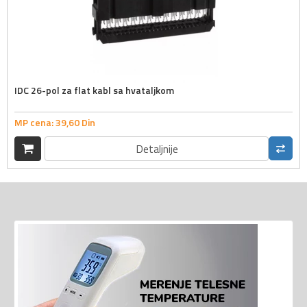
IDC 26-pol za flat kabl sa hvataljkom
MP cena:
39,
60
Din
Detaljnije