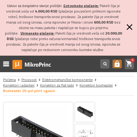
Uslovi za besplatno slanje pošiljki:
Gotovinsko plaćanje:
Paketi čija je
vrednost veća od
4.000,00 RSD
(plaćanje pouzećem prilikom isporuke
robe), troškove transporta snosi prodavac. Za pakete čija je vrednost
manja od ovog iznosa, cena isporuke je fiksna i iznosi
600,00 RSD
bez
obzira na masu paketa i naplaćuje se kupcu po prijemu
pošiljke.
Virmansko plaćanje:
Paketi čija je vrednost veća od
20.000,00
RSD
(plaćanje robe preko računa/virmanski) troškove transporta snosi
prodavac. Za pakete čija je vrednost manja od ovog iznosa, isporuka se
naplaćuje po redovnom cenovniku kurirske službe.
0
shopping_cart
https
Početna
Proizvodi
Elektromehaničke komponente
Konektori i adapteri
Konektori za flat kabl
Konektori boxheader
Boxheader 26-pol print ugaoni