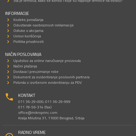
Šta je lemilica, kako se koristi i koje su najbolje lemilice na tržištu?
INFORMACIJE
Kodeks ponašanja
Odustanak-saobraznost-reklamacije
Odluke o akcijama
Uslovi korišćenja
Politika privatnosti
NAČIN POSLOVANJA
Uputstvo za online naručivanje proizvoda
Načini plaćanja
Dostava I preuzimanje robe
Dokument za evidentiranje poslovnih partnera
Potvrda o izvršenom evidentiranju za PDV
KONTAKT
011 36-29-000; 011 36-29-999
011 78-56-314 (fax)
office@mikroprinc.com
Kralja Milutina 31, 11000 Beograd, Srbija
RADNO VREME