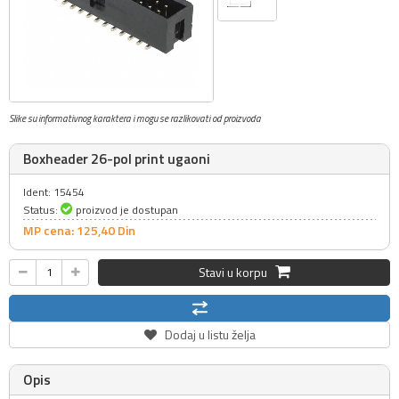
Slike su informativnog karaktera i mogu se razlikovati od proizvoda
Boxheader 26-pol print ugaoni
Ident: 15454
Status:
proizvod je dostupan
MP cena: 125,
40
Din
Stavi u korpu
Dodaj u listu želja
Opis