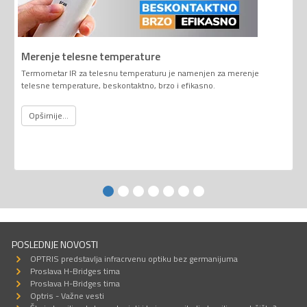
Merenje telesne temperature
Termometar IR za telesnu temperaturu je namenjen za merenje
telesne temperature, beskontaktno, brzo i efikasno.
Opširnije...
POSLEDNJE NOVOSTI
OPTRIS predstavlja infracrvenu optiku bez germanijuma
Proslava H-Bridges tima
Proslava H-Bridges tima
Optris - Važne vesti