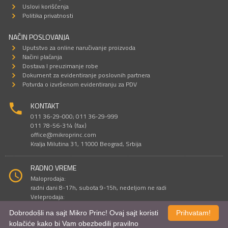
Uslovi korišćenja
Politika privatnosti
NAČIN POSLOVANJA
Uputstvo za online naručivanje proizvoda
Načini plaćanja
Dostava I preuzimanje robe
Dokument za evidentiranje poslovnih partnera
Potvrda o izvršenom evidentiranju za PDV
KONTAKT
011 36-29-000; 011 36-29-999
011 78-56-314 (fax)
office@mikroprinc.com
Kralja Milutina 31, 11000 Beograd, Srbija
RADNO VREME
Maloprodaja:
radni dani 8-17h, subota 9-15h, nedeljom ne radi
Veleprodaja:
radni dani 9-16h, subotom i nedeljom ne radi
Dobrodošli na sajt Mikro Princ! Ovaj sajt koristi
Prihvatam!
kolačiće kako bi Vam obezbedili pravilno