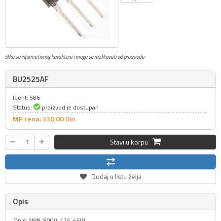
Slike su informativnog karaktera i mogu se razlikovati od proizvoda
BU2525AF
Ident: 586
Status:
proizvod je dostupan
MP cena: 330,
00
Din
Stavi u korpu
Dodaj u listu želja
Opis
Opis: NPN, 800V, 12A, 45W