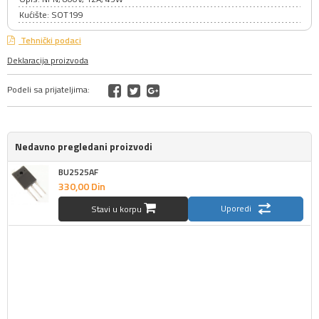
Kućište: SOT199
Tehnički podaci
Deklaracija proizvoda
Podeli sa prijateljima:
Nedavno pregledani proizvodi
BU2525AF
330,
00
Din
Uporedi
Stavi u korpu