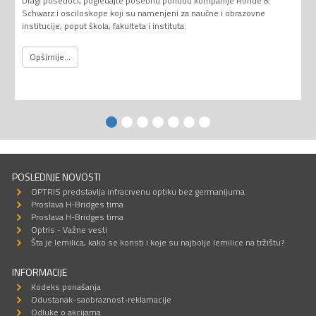
Dragi posetioci, pogledajte posebnu ponudu kompanije Rohde &
Schwarz i osciloskope koji su namenjeni za naučne i obrazovne
institucije, poput škola, fakulteta i instituta.
Opširnije...
POSLEDNJE NOVOSTI
OPTRIS predstavlja infracrvenu optiku bez germanijuma
Proslava H-Bridges tima
Proslava H-Bridges tima
Optris - Važne vesti
Šta je lemilica, kako se koristi i koje su najbolje lemilice na tržištu?
INFORMACIJE
Kodeks ponašanja
Odustanak-saobraznost-reklamacije
Odluke o akcijama