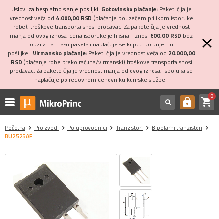
Uslovi za besplatno slanje pošiljki:
Gotovinsko plaćanje:
Paketi čija je
vrednost veća od
4.000,00 RSD
(plaćanje pouzećem prilikom isporuke
robe), troškove transporta snosi prodavac. Za pakete čija je vrednost
manja od ovog iznosa, cena isporuke je fiksna i iznosi
600,00 RSD
bez
obzira na masu paketa i naplaćuje se kupcu po prijemu
pošiljke.
Virmansko plaćanje:
Paketi čija je vrednost veća od
20.000,00
RSD
(plaćanje robe preko računa/virmanski) troškove transporta snosi
prodavac. Za pakete čija je vrednost manja od ovog iznosa, isporuka se
naplaćuje po redovnom cenovniku kurirske službe.
0
shopping_cart
https
Početna
Proizvodi
Poluprovodnici
Tranzistori
Bipolarni tranzistori
BU2525AF