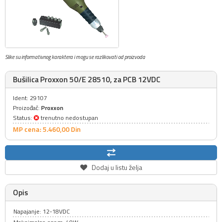
Slike su informativnog karaktera i mogu se razlikovati od proizvoda
Bušilica Proxxon 50/E 28510, za PCB 12VDC
Ident: 29107
Proizođač:
Proxxon
Status:
trenutno nedostupan
MP cena: 5.460,
00
Din
Dodaj u listu želja
Opis
Napajanje: 12-18VDC