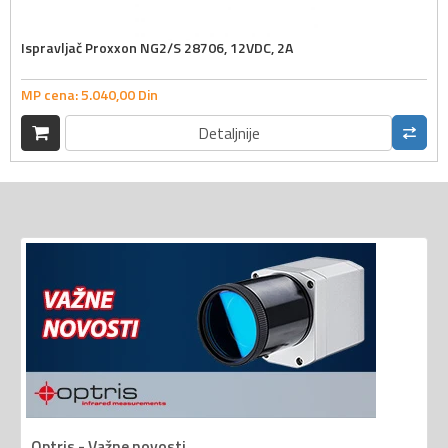
Ispravljač Proxxon NG2/S 28706, 12VDC, 2A
MP cena:
5.040,
00
Din
Detaljnije
Optris - Važne novosti