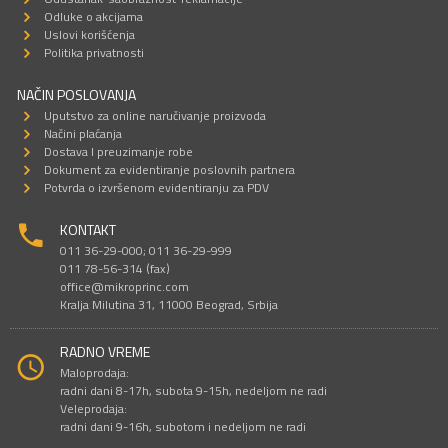
Odluke o akcijama
Uslovi korišćenja
Politika privatnosti
NAČIN POSLOVANJA
Uputstvo za online naručivanje proizvoda
Načini plaćanja
Dostava I preuzimanje robe
Dokument za evidentiranje poslovnih partnera
Potvrda o izvršenom evidentiranju za PDV
KONTAKT
011 36-29-000; 011 36-29-999
011 78-56-314 (fax)
office@mikroprinc.com
Kralja Milutina 31, 11000 Beograd, Srbija
RADNO VREME
Maloprodaja:
radni dani 8-17h, subota 9-15h, nedeljom ne radi
Veleprodaja:
radni dani 9-16h, subotom i nedeljom ne radi