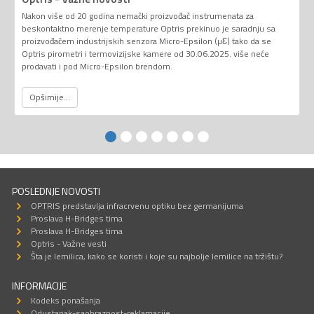
Nakon više od 20 godina nemački proizvođač instrumenata za
beskontaktno merenje temperature Optris prekinuo je saradnju sa
proizvođačem industrijskih senzora Micro-Epsilon (µƐ) tako da se
Optris pirometri i termovizijske kamere od 30.06.2025. više neće
prodavati i pod Micro-Epsilon brendom.
Opširnije...
POSLEDNJE NOVOSTI
OPTRIS predstavlja infracrvenu optiku bez germanijuma
Proslava H-Bridges tima
Proslava H-Bridges tima
Optris - Važne vesti
Šta je lemilica, kako se koristi i koje su najbolje lemilice na tržištu?
INFORMACIJE
Kodeks ponašanja
Odustanak-saobraznost-reklamacije