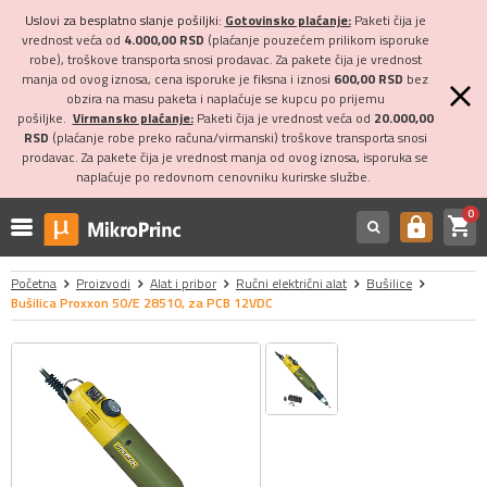
Uslovi za besplatno slanje pošiljki:
Gotovinsko plaćanje:
Paketi čija je
vrednost veća od
4.000,00 RSD
(plaćanje pouzećem prilikom isporuke
robe), troškove transporta snosi prodavac. Za pakete čija je vrednost
manja od ovog iznosa, cena isporuke je fiksna i iznosi
600,00 RSD
bez
obzira na masu paketa i naplaćuje se kupcu po prijemu
pošiljke.
Virmansko plaćanje:
Paketi čija je vrednost veća od
20.000,00
RSD
(plaćanje robe preko računa/virmanski) troškove transporta snosi
prodavac. Za pakete čija je vrednost manja od ovog iznosa, isporuka se
naplaćuje po redovnom cenovniku kurirske službe.
0
shopping_cart
https
Početna
Proizvodi
Alat i pribor
Ručni električni alat
Bušilice
Bušilica Proxxon 50/E 28510, za PCB 12VDC