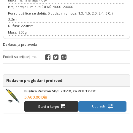
Maksimalna snaga: 40W
Broj obrtaja u minuti (RPM): 5000-20000
Pored bušilice se dobija 6 dodatnih vrhova: 1.0, 1.5, 2.0, 2.4, 3.0, i
3.2mm
Dužina: 220mm
Masa: 230g
Deklaracija proizvoda
Podeli sa prijateljima:
Nedavno pregledani proizvodi
Bušilica Proxxon 50/E 28510, za PCB 12VDC
5.460,
00
Din
Uporedi
Stavi u korpu