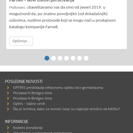
Poštovani, o
baveštavamo vas da smo od jeseni 2019. u
mogućnosti da, po znatno povoljnijim (od dotadašnjih)
uslovima, nudimo proizvode koji se mogu naći u prodajnom
katalogu kompanije Farnell.
Opširnije...
POSLEDNJE NOVOSTI
OPTRIS predstavlja infracrvenu optiku bez germanijuma
Proslava H-Bridges tima
Proslava H-Bridges tima
Optris - Važne vesti
Šta je lemilica, kako se koristi i koje su najbolje lemilice na tržištu?
INFORMACIJE
Kodeks ponašanja
Odustanak-saobraznost-reklamacije