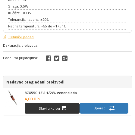
Snaga: 0.5W
Kućište: DO35
Tolerancija napona: ±20%
Radna temperatura: -65 do +175°C
Tehnički podaci
Deklaracija proizvoda
Podeli sa prijateljima:
Nedavno pregledani proizvodi
BZX55C 15V, 1/2W, zener dioda
4,
80
Din
Uporedi
Stavi u korpu