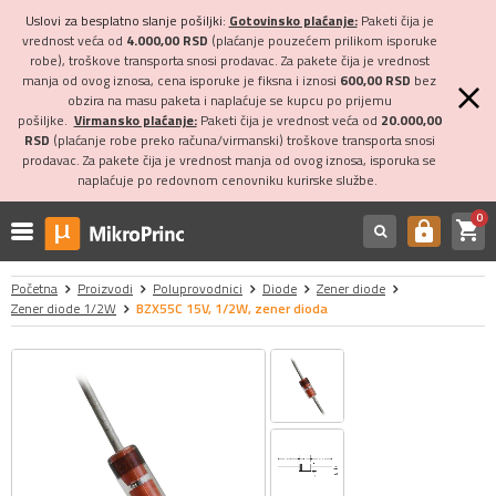
Uslovi za besplatno slanje pošiljki:
Gotovinsko plaćanje:
Paketi čija je
vrednost veća od
4.000,00 RSD
(plaćanje pouzećem prilikom isporuke
robe), troškove transporta snosi prodavac. Za pakete čija je vrednost
manja od ovog iznosa, cena isporuke je fiksna i iznosi
600,00 RSD
bez
obzira na masu paketa i naplaćuje se kupcu po prijemu
pošiljke.
Virmansko plaćanje:
Paketi čija je vrednost veća od
20.000,00
RSD
(plaćanje robe preko računa/virmanski) troškove transporta snosi
prodavac. Za pakete čija je vrednost manja od ovog iznosa, isporuka se
naplaćuje po redovnom cenovniku kurirske službe.
0
shopping_cart
https
Početna
Proizvodi
Poluprovodnici
Diode
Zener diode
Zener diode 1/2W
BZX55C 15V, 1/2W, zener dioda