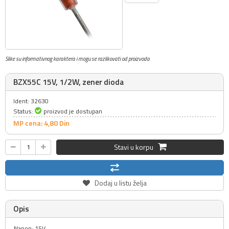
Slike su informativnog karaktera i mogu se razlikovati od proizvoda
BZX55C 15V, 1/2W, zener dioda
Ident: 32630
Status:
proizvod je dostupan
MP cena: 4,
80
Din
Stavi u korpu
Dodaj u listu želja
Opis
Napon: 15V