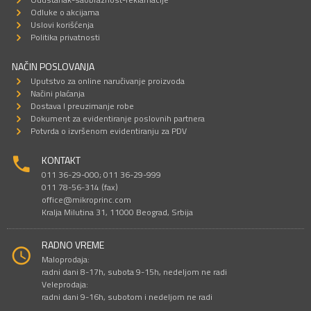
Odluke o akcijama
Uslovi korišćenja
Politika privatnosti
NAČIN POSLOVANJA
Uputstvo za online naručivanje proizvoda
Načini plaćanja
Dostava I preuzimanje robe
Dokument za evidentiranje poslovnih partnera
Potvrda o izvršenom evidentiranju za PDV
KONTAKT
011 36-29-000; 011 36-29-999
011 78-56-314 (fax)
office@mikroprinc.com
Kralja Milutina 31, 11000 Beograd, Srbija
RADNO VREME
Maloprodaja:
radni dani 8-17h, subota 9-15h, nedeljom ne radi
Veleprodaja:
radni dani 9-16h, subotom i nedeljom ne radi