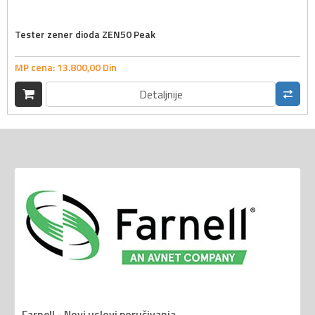
Tester zener dioda ZEN50 Peak
MP cena:
13.800,
00
Din
Detaljnije
Farnell - Novi uslovi poručivanja