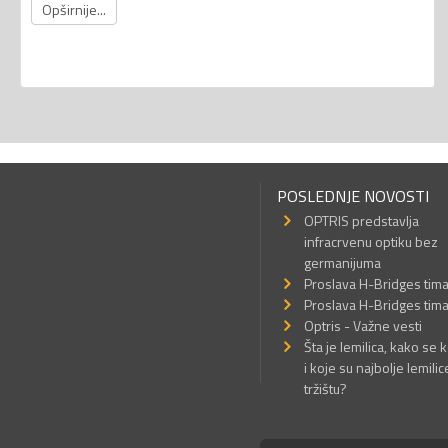
Opširnije...
POSLEDNJE NOVOSTI
OPTRIS predstavlja
infracrvenu optiku bez
germanijuma
Proslava H-Bridges tim
Proslava H-Bridges tim
Optris - Važne vesti
Šta je lemilica, kako se k
i koje su najbolje lemilic
tržištu?