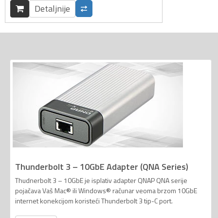
Detaljnije
Thunderbolt 3 – 10GbE Adapter (QNA Series)
Thudnerbolt 3 – 10GbE je isplativ adapter QNAP QNA serije
pojačava Vaš Mac® ili Windows® računar veoma brzom 10GbE
internet konekcijom koristeći Thunderbolt 3 tip-C port.