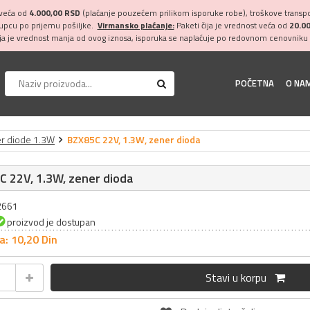
 veća od
4.000,00 RSD
(plaćanje pouzećem prilikom isporuke robe), troškove transpor
kupcu po prijemu pošiljke.
Virmansko plaćanje:
Paketi čija je vrednost veća od
20.0
ija je vrednost manja od ovog iznosa, isporuka se naplaćuje po redovnom cenovniku 
POČETNA
O NA
r diode 1.3W
BZX85C 22V, 1.3W, zener dioda
 22V, 1.3W, zener dioda
32661
proizvod je dostupan
a: 10,
20
Din
Stavi u korpu