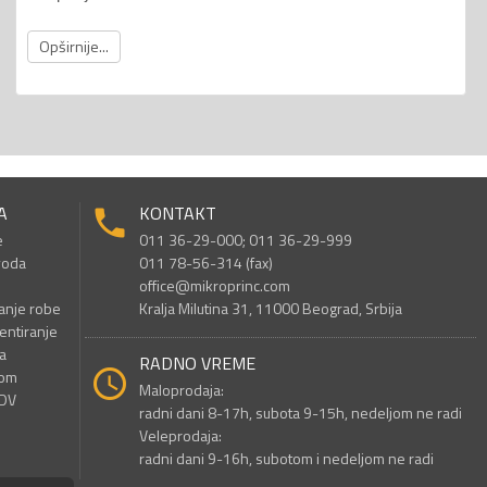
Opširnije...
A
KONTAKT
e
011 36-29-000; 011 36-29-999
voda
011 78-56-314 (fax)
office@mikroprinc.com
anje robe
Kralja Milutina 31, 11000 Beograd, Srbija
entiranje
a
RADNO VREME
nom
Maloprodaja:
PDV
radni dani 8-17h, subota 9-15h, nedeljom ne radi
Veleprodaja:
radni dani 9-16h, subotom i nedeljom ne radi