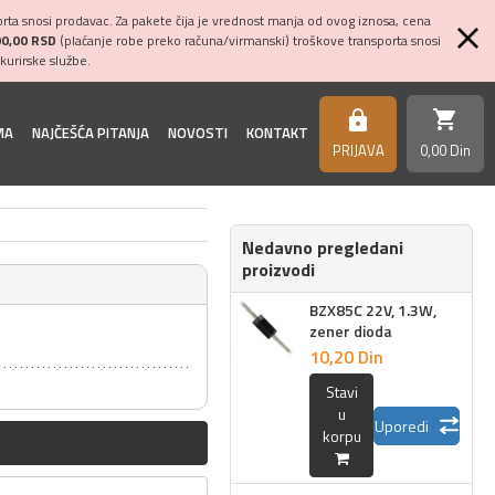
ta snosi prodavac. Za pakete čija je vrednost manja od ovog iznosa, cena
00,00 RSD
(plaćanje robe preko računa/virmanski) troškove transporta snosi
kurirske službe.
shopping_cart
https
MA
NAJČEŠĆA PITANJA
NOVOSTI
KONTAKT
PRIJAVA
0,
00
Din
Nedavno pregledani
proizvodi
BZX85C 22V, 1.3W,
zener dioda
10,
20
Din
Stavi
u
Uporedi
korpu