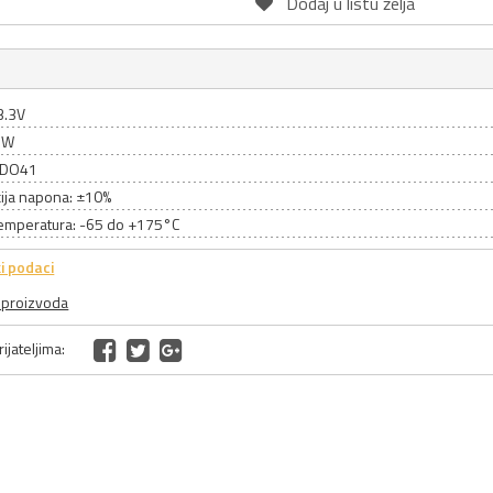
Dodaj u listu želja
3.3V
1W
: DO41
cija napona: ±10%
emperatura: -65 do +175°C
i podaci
a proizvoda
ijateljima: