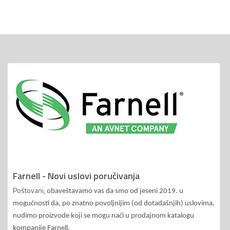
Farnell - Novi uslovi poručivanja
Poštovani, o
baveštavamo vas da smo od jeseni 2019. u
mogućnosti da, po znatno povoljnijim (od dotadašnjih) uslovima,
nudimo proizvode koji se mogu naći u prodajnom katalogu
kompanije Farnell.