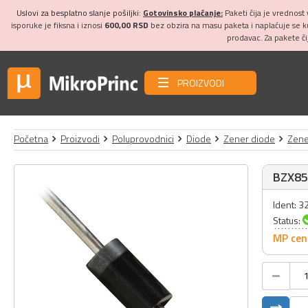
Uslovi za besplatno slanje pošiljki:
Gotovinsko plaćanje:
Paketi čija je vrednost
isporuke je fiksna i iznosi
600,00 RSD
bez obzira na masu paketa i naplaćuje se 
prodavac. Za pakete č
PROIZVODI
Početna
Proizvodi
Poluprovodnici
Diode
Zener diode
Zene
BZX85C
Ident: 
Status:
MP cen