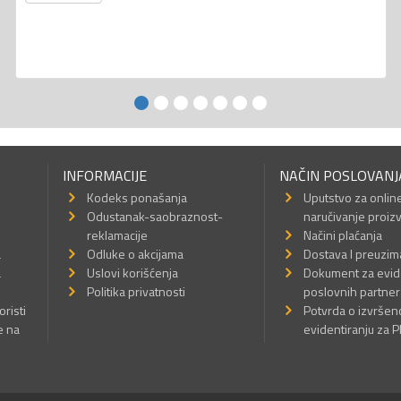
INFORMACIJE
NAČIN POSLOVANJ
Kodeks ponašanja
Uputstvo za onlin
Odustanak-saobraznost-
naručivanje proiz
reklamacije
Načini plaćanja
a
Odluke o akcijama
Dostava I preuzim
a
Uslovi korišćenja
Dokument za evid
Politika privatnosti
poslovnih partner
oristi
Potvrda o izvrše
e na
evidentiranju za 