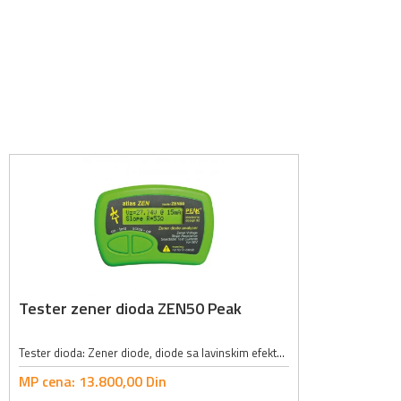
Tester zener dioda ZEN50 Peak
Tester dioda: Zener diode, diode sa lavinskim efektom, VDRs, TVSs, LED...; Opseg napona zener dioda: 0V - 50V; Nominalna jačina struje: 2mA, 5mA, 10mA, 15mA; Tačnost struje: ± 1 % ± 0.2 mA; Tačnost napona zener dioda: ± 1% ± 40 mV;...
MP cena:
13.800,
00
Din