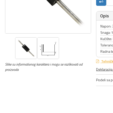
Opis
Napon: 
Snaga: 
Kućište
Toleran
Radna t
Tehničk
Slike su informativnog karaktera i mogu se razlikovati od
Deklaracij
proizvoda
Podeli sa pr