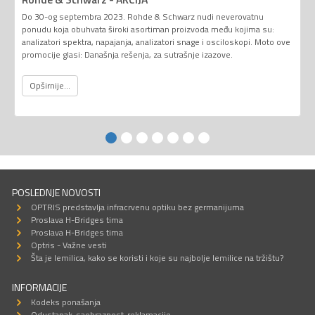
Do 30-og septembra 2023. Rohde & Schwarz nudi neverovatnu
ponudu koja obuhvata široki asortiman proizvoda među kojima su:
analizatori spektra, napajanja, analizatori snage i osciloskopi. Moto ove
promocije glasi: Današnja rešenja, za sutrašnje izazove.
Opširnije...
POSLEDNJE NOVOSTI
OPTRIS predstavlja infracrvenu optiku bez germanijuma
Proslava H-Bridges tima
Proslava H-Bridges tima
Optris - Važne vesti
Šta je lemilica, kako se koristi i koje su najbolje lemilice na tržištu?
INFORMACIJE
Kodeks ponašanja
Odustanak-saobraznost-reklamacije