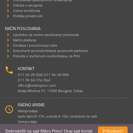
Odluke o akcijama
Uslovi korišćenja
Politika privatnosti
NAČIN POSLOVANJA
Uputstvo za online naručivanje proizvoda
Načini plaćanja
Dostava I preuzimanje robe
Dokument za evidentiranje poslovnih partnera
Potvrda o izvršenom evidentiranju za PDV
KONTAKT
011 36-29-000; 011 36-29-999
011 78-56-314 (fax)
office@mikroprinc.com
Kralja Milutina 31, 11000 Beograd, Srbija
RADNO VREME
Maloprodaja:
radni dani 8-17h, subota 9-15h, nedeljom ne radi
Veleprodaja:
radni dani 9-16h, subotom i nedeljom ne radi
Dobrodošli na sajt Mikro Princ! Ovaj sajt koristi
Prihvatam!