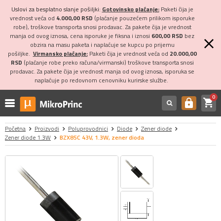
Uslovi za besplatno slanje pošiljki:
Gotovinsko plaćanje:
Paketi čija je
vrednost veća od
4.000,00 RSD
(plaćanje pouzećem prilikom isporuke
robe), troškove transporta snosi prodavac. Za pakete čija je vrednost
manja od ovog iznosa, cena isporuke je fiksna i iznosi
600,00 RSD
bez
obzira na masu paketa i naplaćuje se kupcu po prijemu
pošiljke.
Virmansko plaćanje:
Paketi čija je vrednost veća od
20.000,00
RSD
(plaćanje robe preko računa/virmanski) troškove transporta snosi
prodavac. Za pakete čija je vrednost manja od ovog iznosa, isporuka se
naplaćuje po redovnom cenovniku kurirske službe.
0
shopping_cart
https
Početna
Proizvodi
Poluprovodnici
Diode
Zener diode
Zener diode 1.3W
BZX85C 43V, 1.3W, zener dioda