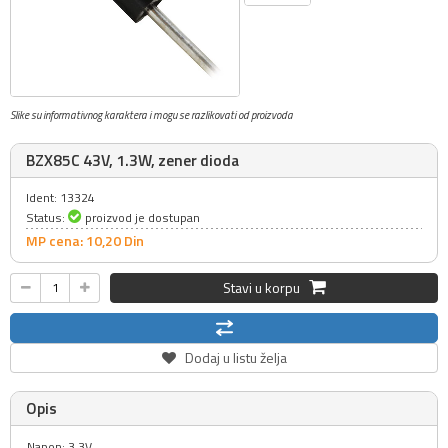
Slike su informativnog karaktera i mogu se razlikovati od proizvoda
BZX85C 43V, 1.3W, zener dioda
Ident: 13324
Status:
proizvod je dostupan
MP cena: 10,
20
Din
Stavi u korpu
Dodaj u listu želja
Opis
Napon: 3.3V