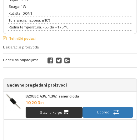
Snaga: 1W
Kućište: DO41
Tolerancija napona: ±10%
Radna temperatura: -65 do +175°C
Tehnički podaci
Deklaracija proizvoda
Podeli sa prijateljima:
Nedavno pregledani proizvodi
BZX85C 43V, 1.3W, zener dioda
10,
20
Din
Uporedi
Stavi u korpu