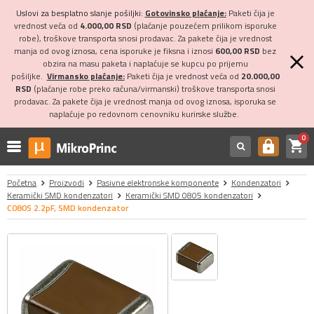
Uslovi za besplatno slanje pošiljki:
Gotovinsko plaćanje:
Paketi čija je
vrednost veća od
4.000,00 RSD
(plaćanje pouzećem prilikom isporuke
robe), troškove transporta snosi prodavac. Za pakete čija je vrednost
manja od ovog iznosa, cena isporuke je fiksna i iznosi
600,00 RSD
bez
obzira na masu paketa i naplaćuje se kupcu po prijemu
pošiljke.
Virmansko plaćanje:
Paketi čija je vrednost veća od
20.000,00
RSD
(plaćanje robe preko računa/virmanski) troškove transporta snosi
prodavac. Za pakete čija je vrednost manja od ovog iznosa, isporuka se
naplaćuje po redovnom cenovniku kurirske službe.
0
shopping_cart
https
Početna
Proizvodi
Pasivne elektronske komponente
Kondenzatori
Keramički SMD kondenzatori
Keramički SMD 0805 kondenzatori
C0805 2.2pF, SMD kondenzator