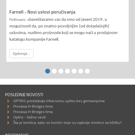
Farnell - Novi uslovi poručivanja
Poštovani, o
baveštavamo vas da smo od jeseni 2019. u
mogućnosti da, po znatno povoljnijim (od dotadašnjih)
uslovima, nudimo proizvode koji se mogu naći u prodajnom
katalogu kompanije Farnell.
Opširnije...
POSLEDNJE NOVOSTI
OPTRIS predstavlja infracrvenu optiku bez germanijuma
Proslava H-Bridges tima
Proslava H-Bridges tima
Optris - Važne vesti
Šta je lemilica, kako se koristi i koje su najbolje lemilice na tržištu?