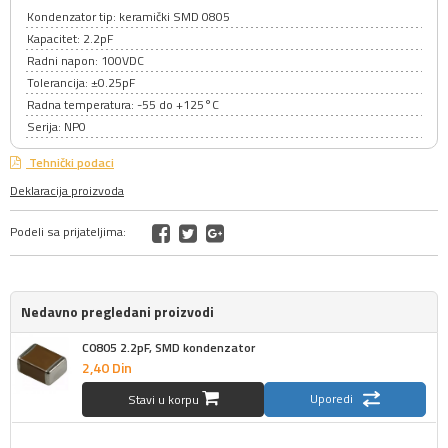
Kondenzator tip: keramički SMD 0805
Kapacitet: 2.2pF
Radni napon: 100VDC
Tolerancija: ±0.25pF
Radna temperatura: -55 do +125°C
Serija: NP0
Tehnički podaci
Deklaracija proizvoda
Podeli sa prijateljima:
Nedavno pregledani proizvodi
C0805 2.2pF, SMD kondenzator
2,
40
Din
Uporedi
Stavi u korpu