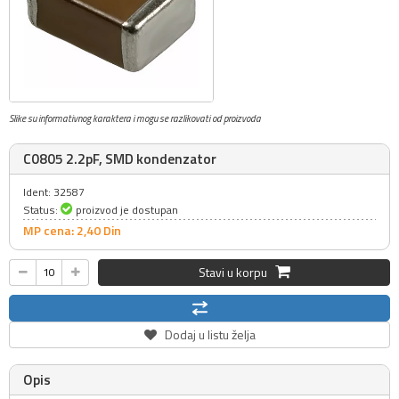
Slike su informativnog karaktera i mogu se razlikovati od proizvoda
C0805 2.2pF, SMD kondenzator
Ident: 32587
Status:
proizvod je dostupan
MP cena: 2,
40
Din
Stavi u korpu
Dodaj u listu želja
Opis