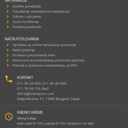
INFORMACIJE
Kodeks ponašanja
Odustanak-saobraznost-reklamacije
Odluke o akcijama
Uslovi korišćenja
Politika privatnosti
NAČIN POSLOVANJA
Uputstvo za online naručivanje proizvoda
Načini plaćanja
Dostava I preuzimanje robe
Dokument za evidentiranje poslovnih partnera
Potvrda o izvršenom evidentiranju za PDV
KONTAKT
011 36-29-000; 011 36-29-999
011 78-56-314 (fax)
office@mikroprinc.com
Kralja Milutina 31, 11000 Beograd, Srbija
RADNO VREME
Maloprodaja:
radni dani 8-17h, subota 9-15h, nedeljom ne radi