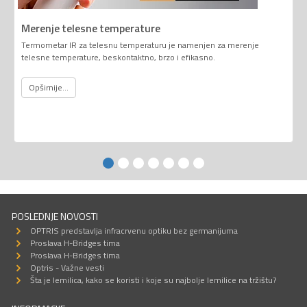
Merenje telesne temperature
Termometar IR za telesnu temperaturu je namenjen za merenje
telesne temperature, beskontaktno, brzo i efikasno.
Opširnije...
POSLEDNJE NOVOSTI
OPTRIS predstavlja infracrvenu optiku bez germanijuma
Proslava H-Bridges tima
Proslava H-Bridges tima
Optris - Važne vesti
Šta je lemilica, kako se koristi i koje su najbolje lemilice na tržištu?