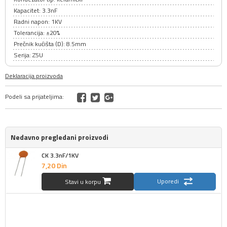
Kapacitet: 3.3nF
Radni napon: 1KV
Tolerancija: ±20%
Prečnik kućišta (D): 8.5mm
Serija: Z5U
Deklaracija proizvoda
Podeli sa prijateljima:
Nedavno pregledani proizvodi
CK 3.3nF/1KV
7,
20
Din
Uporedi
Stavi u korpu