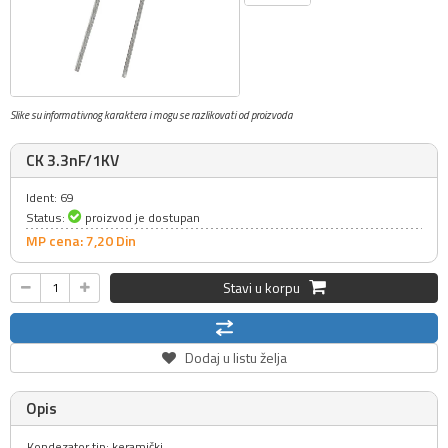
Slike su informativnog karaktera i mogu se razlikovati od proizvoda
CK 3.3nF/1KV
Ident: 69
Status:
proizvod je dostupan
MP cena: 7,
20
Din
Stavi u korpu
Dodaj u listu želja
Opis
Kondezator tip: keramički