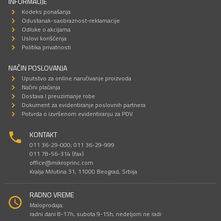
INFORMACIJE
Kodeks ponašanja
Odustanak-saobraznost-reklamacije
Odluke o akcijama
Uslovi korišćenja
Politika privatnosti
NAČIN POSLOVANJA
Uputstvo za online naručivanje proizvoda
Načini plaćanja
Dostava I preuzimanje robe
Dokument za evidentiranje poslovnih partnera
Potvrda o izvršenom evidentiranju za PDV
KONTAKT
011 36-29-000; 011 36-29-999
011 78-56-314 (fax)
office@mikroprinc.com
Kralja Milutina 31, 11000 Beograd, Srbija
RADNO VREME
Maloprodaja:
radni dani 8-17h, subota 9-15h, nedeljom ne radi