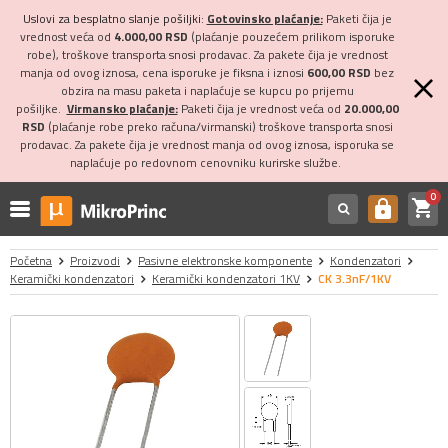
Uslovi za besplatno slanje pošiljki:
Gotovinsko plaćanje:
Paketi čija je
vrednost veća od
4.000,00 RSD
(plaćanje pouzećem prilikom isporuke
robe), troškove transporta snosi prodavac. Za pakete čija je vrednost
manja od ovog iznosa, cena isporuke je fiksna i iznosi
600,00 RSD
bez
obzira na masu paketa i naplaćuje se kupcu po prijemu
pošiljke.
Virmansko plaćanje:
Paketi čija je vrednost veća od
20.000,00
RSD
(plaćanje robe preko računa/virmanski) troškove transporta snosi
prodavac. Za pakete čija je vrednost manja od ovog iznosa, isporuka se
naplaćuje po redovnom cenovniku kurirske službe.
0
shopping_cart
https
Početna
Proizvodi
Pasivne elektronske komponente
Kondenzatori
Keramički kondenzatori
Keramički kondenzatori 1KV
CK 3.3nF/1KV