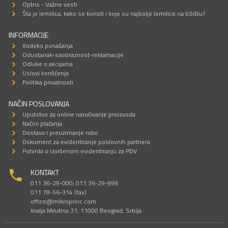
Optris - Važne vesti
Šta je lemilica, kako se koristi i koje su najbolje lemilice na tržištu?
INFORMACIJE
Kodeks ponašanja
Odustanak-saobraznost-reklamacije
Odluke o akcijama
Uslovi korišćenja
Politika privatnosti
NAČIN POSLOVANJA
Uputstvo za online naručivanje proizvoda
Načini plaćanja
Dostava I preuzimanje robe
Dokument za evidentiranje poslovnih partnera
Potvrda o izvršenom evidentiranju za PDV
KONTAKT
011 36-29-000; 011 36-29-999
011 78-56-314 (fax)
office@mikroprinc.com
Kralja Milutina 31, 11000 Beograd, Srbija