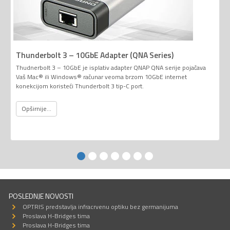
Thunderbolt 3 – 10GbE Adapter (QNA Series)
Thudnerbolt 3 – 10GbE je isplativ adapter QNAP QNA serije pojačava
Vaš Mac® ili Windows® računar veoma brzom 10GbE internet
konekcijom koristeći Thunderbolt 3 tip-C port.
Opširnije...
POSLEDNJE NOVOSTI
OPTRIS predstavlja infracrvenu optiku bez germanijuma
Proslava H-Bridges tima
Proslava H-Bridges tima