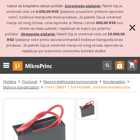
Uslovi za besplatno slanje pošiljki:
Gotovinsko plaćanje:
Paketi čija je
vrednost veća od
4.000,00 RSD
(plaćanje pouzećem prilikom isporuke
robe), troškove transporta snosi prodavac. Za pakete čija je vrednost
manja od ovog iznosa, cena isporuke je fiksna i iznosi
600,00 RSD
bez
obzira na masu paketa i naplaćuje se kupcu po prijemu
pošiljke.
Virmansko plaćanje:
Paketi čija je vrednost veća od
20.000,00
RSD
(plaćanje robe preko računa/virmanski) troškove transporta snosi
prodavac. Za pakete čija je vrednost manja od ovog iznosa, isporuka se
naplaćuje po redovnom cenovniku kurirske službe.
0
shopping_cart
https
Početna
Proizvodi
Pasivne elektronske komponente
Kondenzatori
Motorni kondenzatori
Cmot CBB61 1.5uF/450VAC, motorni kondenzator