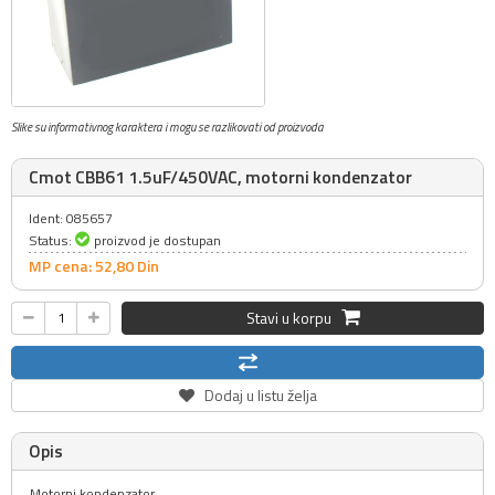
Slike su informativnog karaktera i mogu se razlikovati od proizvoda
Cmot CBB61 1.5uF/450VAC, motorni kondenzator
Ident: 085657
Status:
proizvod je dostupan
MP cena: 52,
80
Din
Stavi u korpu
Dodaj u listu želja
Opis
Motorni kondenzator