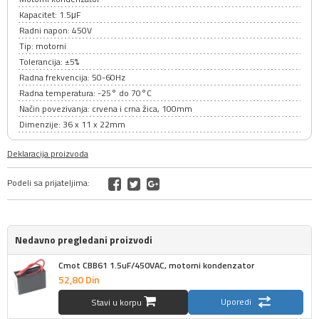
Kapacitet: 1.5μF
Radni napon: 450V
Tip: motorni
Tolerancija: ±5%
Radna frekvencija: 50-60Hz
Radna temperatura: -25° do 70°C
Način povezivanja: crvena i crna žica, 100mm
Dimenzije: 36 x 11 x 22mm
Deklaracija proizvoda
Podeli sa prijateljima:
Nedavno pregledani proizvodi
Cmot CBB61 1.5uF/450VAC, motorni kondenzator
52,
80
Din
Uporedi
Stavi u korpu