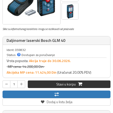
Slike su informativnog karaktera i mogu se razlikovati od proizvoda
Daljinomer laserski Bosch GLM 40
Ident: 059832
Status:
Dostupan za poručivanje
Vrsta popusta:
Akcija traje do 30.06.2026.
MP cena: 14.280,
00
Din
Akcijska MP cena: 11.424,
00
Din
(Uračunat 20.00% PDV)
Stavi u korpu
Dodaj u listu želja