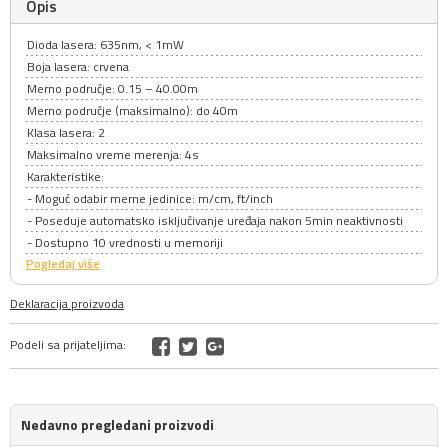
Opis
Dioda lasera: 635nm, < 1mW
Boja lasera: crvena
Merno područje: 0.15 – 40.00m
Merno područje (maksimalno): do 40m
Klasa lasera: 2
Maksimalno vreme merenja: 4s
Karakteristike:
- Moguć odabir merne jedinice: m/cm, ft/inch
- Poseduje automatsko isključivanje uređaja nakon 5min neaktivnosti
- Dostupno 10 vrednosti u memoriji
Pogledaj više
Deklaracija proizvoda
Podeli sa prijateljima:
Nedavno pregledani proizvodi