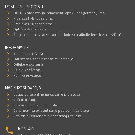
POSLEDNJE NOVOSTI
OPTRIS predstavlja infracrvenu optiku bez germanijuma
Proslava H-Bridges tima
Proslava H-Bridges tima
Optris - Važne vesti
Šta je lemilica, kako se koristi i koje su najbolje lemilice na tržištu?
INFORMACIJE
Kodeks ponašanja
Odustanak-saobraznost-reklamacije
Odluke o akcijama
Uslovi korišćenja
Politika privatnosti
NAČIN POSLOVANJA
Uputstvo za online naručivanje proizvoda
Načini plaćanja
Dostava I preuzimanje robe
Dokument za evidentiranje poslovnih partnera
Potvrda o izvršenom evidentiranju za PDV
KONTAKT
011 36-29-000; 011 36-29-999