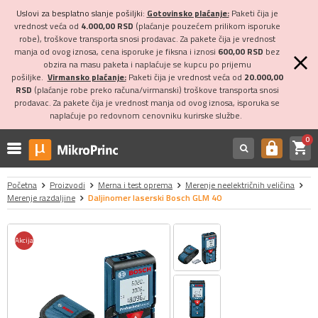
Uslovi za besplatno slanje pošiljki:
Gotovinsko plaćanje:
Paketi čija je
vrednost veća od
4.000,00 RSD
(plaćanje pouzećem prilikom isporuke
robe), troškove transporta snosi prodavac. Za pakete čija je vrednost
manja od ovog iznosa, cena isporuke je fiksna i iznosi
600,00 RSD
bez
obzira na masu paketa i naplaćuje se kupcu po prijemu
pošiljke.
Virmansko plaćanje:
Paketi čija je vrednost veća od
20.000,00
RSD
(plaćanje robe preko računa/virmanski) troškove transporta snosi
prodavac. Za pakete čija je vrednost manja od ovog iznosa, isporuka se
naplaćuje po redovnom cenovniku kurirske službe.
0
shopping_cart
https
Početna
Proizvodi
Merna i test oprema
Merenje neelektričnih veličina
Merenje razdaljine
Daljinomer laserski Bosch GLM 40
Akcija