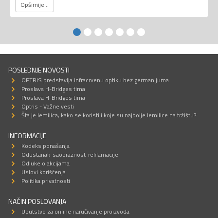
Opširnije...
POSLEDNJE NOVOSTI
OPTRIS predstavlja infracrvenu optiku bez germanijuma
Proslava H-Bridges tima
Proslava H-Bridges tima
Optris - Važne vesti
Šta je lemilica, kako se koristi i koje su najbolje lemilice na tržištu?
INFORMACIJE
Kodeks ponašanja
Odustanak-saobraznost-reklamacije
Odluke o akcijama
Uslovi korišćenja
Politika privatnosti
NAČIN POSLOVANJA
Uputstvo za online naručivanje proizvoda