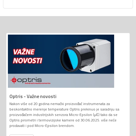
Optris - Važne novosti
Nakon više od 20 godina nemački proizvođač instrumenata za
beskontaktno merenje temperature Optris prekinuo je saradnju sa
proizvođačem industrijskih senzora Micro-Epsilon (µƐ) tako da se
Optris pirometri i termovizijske kamere od 30.06.2025. više neće
prodavati i pod Micro-Epsilon brendom.