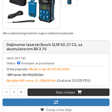
Slike su informativnog karaktera i mogu se razlikovati od proizvoda
Daljinomer laserski Bosch GLM 50-27 CG, sa
akumulatorom BA 3.7V
Ident: 091730
Status:
Dostupan za poručivanje
Vrsta popusta:
Akcija traje do 30.06.2026.
MP cena: 38.760,
00
Din
Akcijska MP cena: 31.008,
00
Din
(Uračunat 20.00% PDV)
Stavi u korpu
Dodaj u listu želja