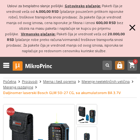
Uslovi za besplatno slanje pošiljki:
Gotovinsko plaćanje:
Paketi čija je
vrednost veća od
4.000,00 RSD
(plaćanje pouzećem prilikom isporuke
robe), troškove transporta snosi prodavac. Za pakete čija je vrednost
manja od ovog iznosa, cena isporuke je fiksna i iznosi
600,00 RSD
bez
obzira na masu paketa i naplaćuje se kupcu po prijemu
pošiljke.
Virmansko plaćanje:
Paketi čija je vrednost veća od
20.000,00
RSD
(plaćanje robe preko računa/virmanski) troškove transporta snosi
prodavac. Za pakete čija je vrednost manja od ovog iznosa, isporuka se
naplaćuje po redovnom cenovniku kurirske službe.
0
shopping_cart
https
Početna
Proizvodi
Merna i test oprema
Merenje neelektričnih veličina
Merenje razdaljine
Daljinomer laserski Bosch GLM 50-27 CG, sa akumulatorom BA 3.7V
Akcija