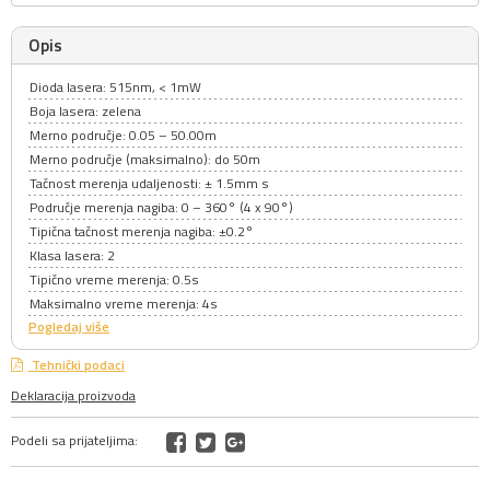
Opis
Dioda lasera: 515nm, < 1mW
Boja lasera: zelena
Merno područje: 0.05 – 50.00m
Merno područje (maksimalno): do 50m
Tačnost merenja udaljenosti: ± 1.5mm s
Područje merenja nagiba: 0 – 360° (4 x 90°)
Tipična tačnost merenja nagiba: ±0.2°
Klasa lasera: 2
Tipično vreme merenja: 0.5s
Maksimalno vreme merenja: 4s
Pogledaj više
Tehnički podaci
Deklaracija proizvoda
Podeli sa prijateljima: