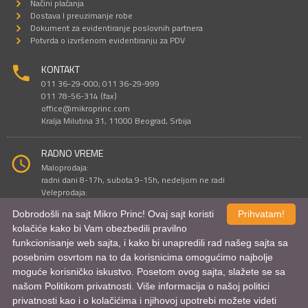
Načini plaćanja
Dostava I preuzimanje robe
Dokument za evidentiranje poslovnih partnera
Potvrda o izvršenom evidentiranju za PDV
KONTAKT
011 36-29-000; 011 36-29-999
011 78-56-314 (fax)
office@mikroprinc.com
Kralja Milutina 31, 11000 Beograd, Srbija
RADNO VREME
Maloprodaja:
radni dani 8-17h, subota 9-15h, nedeljom ne radi
Veleprodaja:
radni dani 9-16h, subotom i nedeljom ne radi
Dobrodošli na sajt Mikro Princ! Ovaj sajt koristi
Prihvatam!
kolačiće kako bi Vam obezbedili pravilno
funkcionisanje web sajta, i kako bi unapredili rad našeg sajta sa
Sve cene su iskazane u dinarima. PDV je uračunat u cenu.
posebnim osvrtom na to da korisnicima omogućimo najbolje
© Mikro Princ 1999 - 2026. Sva prava su zadržana.
Kreirao
*nbgcreator
|
Izdrada Internet prodavnice
,
Izrada sajta
i
mobilnih
moguće korisničko iskustvo. Posetom ovog sajta, slažete se sa
aplikacija
i
SEO optimizacija
našom Politikom privatnosti. Više informacija o našoj politici
privatnosti kao i o kolačićima i njihovoj upotrebi možete videti