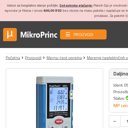
Uslovi za besplatno slanje pošiljki:
Gotovinsko plaćanje:
Paketi čija je vrednost
isporuke je fiksna i iznosi
600,00 RSD
bez obzira na masu paketa i naplaćuje se 
prodavac. Za pakete č
PROIZVODI
Početna
Proizvodi
Merna i test oprema
Merenje neelektričnih v
Daljin
Ident: 
Proizođ
Status:
MP cen