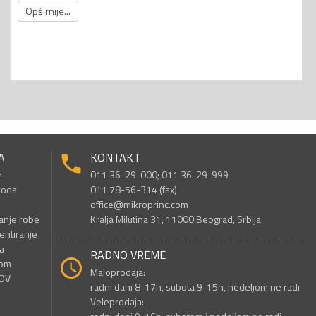
Opširnije...
A
KONTAKT
e
011 36-29-000; 011 36-29-999
voda
011 78-56-314 (fax)
office@mikroprinc.com
anje robe
Kralja Milutina 31, 11000 Beograd, Srbija
entiranje
a
RADNO VREME
nom
Maloprodaja:
PDV
radni dani 8-17h, subota 9-15h, nedeljom ne radi
Veleprodaja: