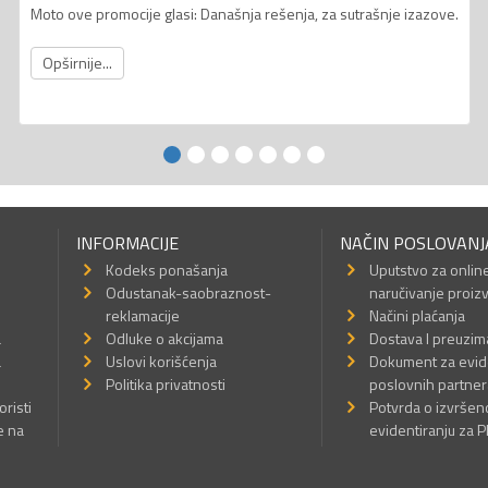
Moto ove promocije glasi: Današnja rešenja, za sutrašnje izazove.
Opširnije...
INFORMACIJE
NAČIN POSLOVANJ
Kodeks ponašanja
Uputstvo za onlin
Odustanak-saobraznost-
naručivanje proiz
reklamacije
Načini plaćanja
a
Odluke o akcijama
Dostava I preuzim
a
Uslovi korišćenja
Dokument za evid
Politika privatnosti
poslovnih partner
oristi
Potvrda o izvrše
e na
evidentiranju za 