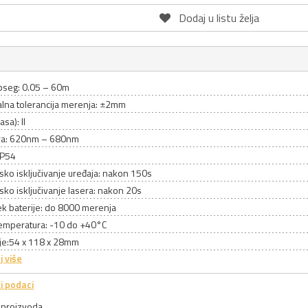
Dodaj u listu želja
pseg: 0.05 – 60m
lna tolerancija merenja: ±2mm
asa): II
era: 620nm – 680nm
 IP54
ko isključivanje uređaja: nakon 150s
ko isključivanje lasera: nakon 20s
ek baterije: do 8000 merenja
emperatura: -10 do +40°C
je:54 x 118 x 28mm
j više
i podaci
a proizvoda