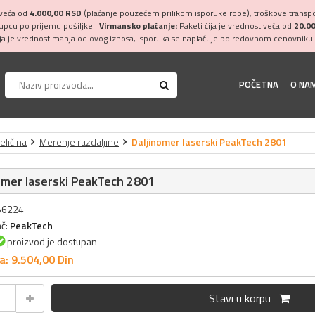
 veća od
4.000,00 RSD
(plaćanje pouzećem prilikom isporuke robe), troškove transpor
kupcu po prijemu pošiljke.
Virmansko plaćanje:
Paketi čija je vrednost veća od
20.0
ija je vrednost manja od ovog iznosa, isporuka se naplaćuje po redovnom cenovniku 
POČETNA
O NA
eličina
Merenje razdaljine
Daljinomer laserski PeakTech 2801
omer laserski PeakTech 2801
056224
ač:
PeakTech
proizvod je dostupan
a: 9.504,
00
Din
Stavi u korpu