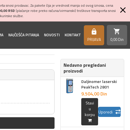
ta snosi prodavac. Za pakete čija je vrednost manja od ovog iznosa, cena
00,00 RSD
(plaćanje robe preko računa/virmanski) troškove transporta snosi
kurirske službe.
shopping_cart
https
MA
NAJČEŠĆA PITANJA
NOVOSTI
KONTAKT
PRIJAVA
0,
00
Din
Nedavno pregledani
proizvodi
Daljinomer laserski
PeakTech 2801
9.504,
00
Din
Stavi
u
Uporedi
korpu