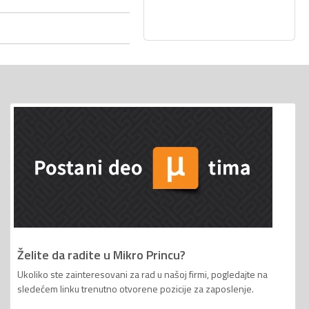
Želite da radite u Mikro Princu?
Ukoliko ste zainteresovani za rad u našoj firmi, pogledajte na
sledećem linku trenutno otvorene pozicije za zaposlenje.