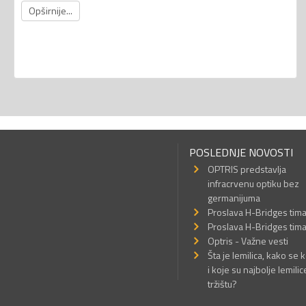
Opširnije...
POSLEDNJE NOVOSTI
OPTRIS predstavlja
infracrvenu optiku bez
germanijuma
Proslava H-Bridges tim
Proslava H-Bridges tim
Optris - Važne vesti
Šta je lemilica, kako se k
i koje su najbolje lemilic
tržištu?