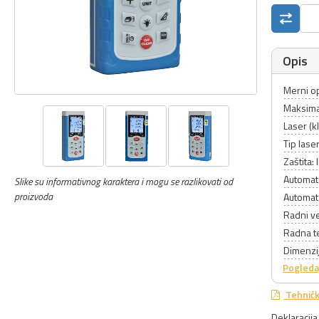
Opis
Merni o
Maksima
Laser (kl
Tip las
Zaštita:
Automats
Slike su informativnog karaktera i mogu se razlikovati od
proizvoda
Automats
Radni v
Radna t
Dimenzi
Pogleda
Tehničk
Deklaracij