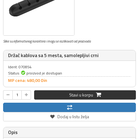
Slike su informativnog karaktera i mogu se razlikovati od proizvoda
Držač kablova sa 5 mesta, samolepljivi crni
Ident: 070854
Status:
proizvod je dostupan
MP cena: 480,
00
Din
Stavi u korpu
Dodaj u listu želja
Opis