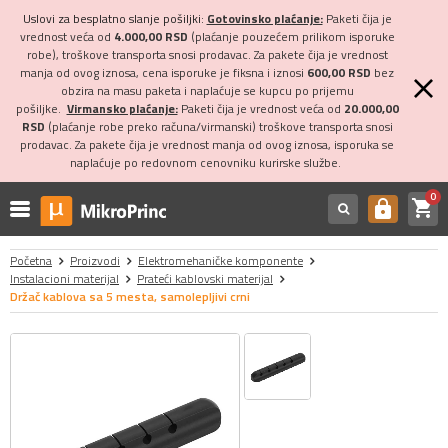
Uslovi za besplatno slanje pošiljki:
Gotovinsko plaćanje:
Paketi čija je
vrednost veća od
4.000,00 RSD
(plaćanje pouzećem prilikom isporuke
robe), troškove transporta snosi prodavac. Za pakete čija je vrednost
manja od ovog iznosa, cena isporuke je fiksna i iznosi
600,00 RSD
bez
obzira na masu paketa i naplaćuje se kupcu po prijemu
pošiljke.
Virmansko plaćanje:
Paketi čija je vrednost veća od
20.000,00
RSD
(plaćanje robe preko računa/virmanski) troškove transporta snosi
prodavac. Za pakete čija je vrednost manja od ovog iznosa, isporuka se
naplaćuje po redovnom cenovniku kurirske službe.
0
shopping_cart
https
Početna
Proizvodi
Elektromehaničke komponente
Instalacioni materijal
Prateći kablovski materijal
Držač kablova sa 5 mesta, samolepljivi crni