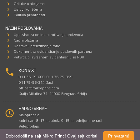
Odluke o akcijama
Uslovi korišćenja
Politika privatnosti
NAČIN POSLOVANJA
Uputstvo za online naručivanje proizvoda
Načini plaćanja
Dostava I preuzimanje robe
Dokument za evidentiranje poslovnih partnera
Potvrda o izvršenom evidentiranju za PDV
KONTAKT
011 36-29-000; 011 36-29-999
011 78-56-314 (fax)
office@mikroprinc.com
Kralja Milutina 31, 11000 Beograd, Srbija
RADNO VREME
Maloprodaja:
radni dani 8-17h, subota 9-15h, nedeljom ne radi
Veleprodaja:
radni dani 9-16h, subotom i nedeljom ne radi
Dobrodošli na sajt Mikro Princ! Ovaj sajt koristi
Prihvatam!