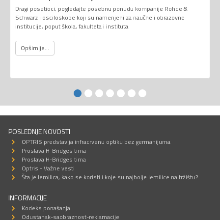
Dragi posetioci, pogledajte posebnu ponudu kompanije Rohde &
Schwarz i osciloskope koji su namenjeni za naučne i obrazovne
institucije, poput škola, fakulteta i instituta.
Opširnije...
POSLEDNJE NOVOSTI
OPTRIS predstavlja infracrvenu optiku bez germanijuma
Proslava H-Bridges tima
Proslava H-Bridges tima
Optris - Važne vesti
Šta je lemilica, kako se koristi i koje su najbolje lemilice na tržištu?
INFORMACIJE
Kodeks ponašanja
Odustanak-saobraznost-reklamacije