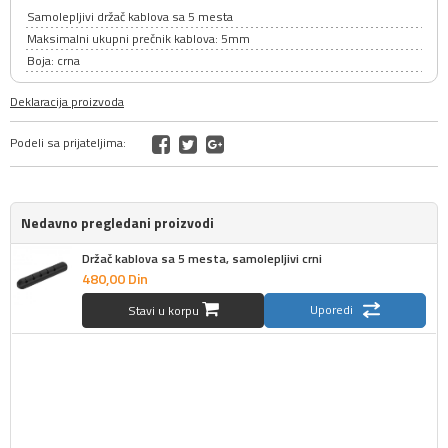
Samolepljivi držač kablova sa 5 mesta
Maksimalni ukupni prečnik kablova: 5mm
Boja: crna
Deklaracija proizvoda
Podeli sa prijateljima:
Nedavno pregledani proizvodi
Držač kablova sa 5 mesta, samolepljivi crni
480,
00
Din
Uporedi
Stavi u korpu