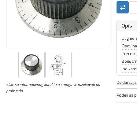
Opis
Dugme z
Osovin
Prečnik
Boja: cr
Indikato
Deklaracij
Slike su informativnog karaktera i mogu se razlikovati od
proizvoda
Podeli sa pr