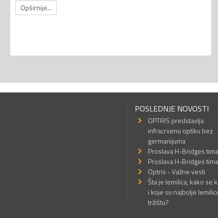
Opširnije...
POSLEDNJE NOVOSTI
OPTRIS predstavlja
infracrvenu optiku bez
germanijuma
Proslava H-Bridges tim
Proslava H-Bridges tim
Optris - Važne vesti
Šta je lemilica, kako se k
i koje su najbolje lemilic
tržištu?