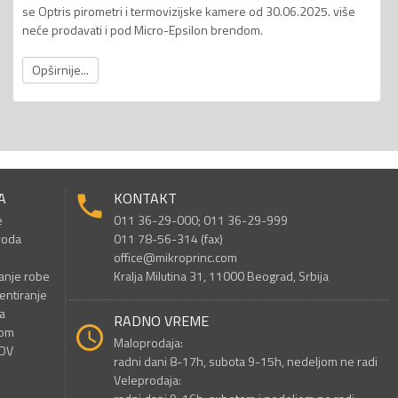
se Optris pirometri i termovizijske kamere od 30.06.2025. više
neće prodavati i pod Micro-Epsilon brendom.
Opširnije...
A
KONTAKT
e
011 36-29-000; 011 36-29-999
voda
011 78-56-314 (fax)
office@mikroprinc.com
anje robe
Kralja Milutina 31, 11000 Beograd, Srbija
entiranje
a
RADNO VREME
nom
Maloprodaja:
PDV
radni dani 8-17h, subota 9-15h, nedeljom ne radi
Veleprodaja: