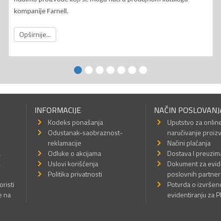
kompanije Farnell.
Opširnije...
INFORMACIJE
NAČIN POSLOVANJ
Kodeks ponašanja
Uputstvo za onlin
Odustanak-saobraznost-
naručivanje proiz
reklamacije
Načini plaćanja
a
Odluke o akcijama
Dostava I preuzim
a
Uslovi korišćenja
Dokument za evid
Politika privatnosti
poslovnih partner
oristi
Potvrda o izvrše
e na
evidentiranju za 