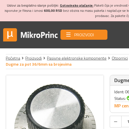
Uslovi za besplatno slanje pošiljki:
Gotovinsko plaćanje:
Paketi čija je vrednost
isporuke je fiksna i iznosi
600,00 RSD
bez obzira na masu paketa i naplaćuje se 
prodavac. Za pakete č
PROIZVODI
Početna
Proizvodi
Pasivne elektronske komponente
Otpornici
Dugme za pot 36/6mm sa brojevima
Dugme
Ident: 
Status:
MP cen