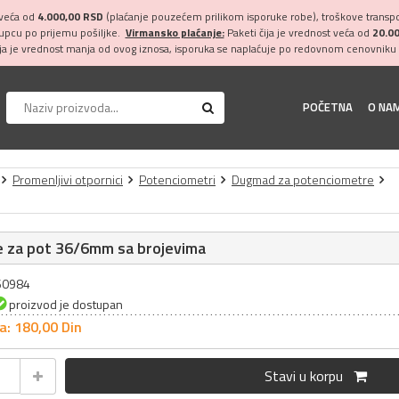
 veća od
4.000,00 RSD
(plaćanje pouzećem prilikom isporuke robe), troškove transpor
kupcu po prijemu pošiljke.
Virmansko plaćanje:
Paketi čija je vrednost veća od
20.0
ija je vrednost manja od ovog iznosa, isporuka se naplaćuje po redovnom cenovniku 
POČETNA
O NA
Promenljivi otpornici
Potenciometri
Dugmad za potenciometre
 za pot 36/6mm sa brojevima
060984
proizvod je dostupan
a: 180,
00
Din
Stavi u korpu