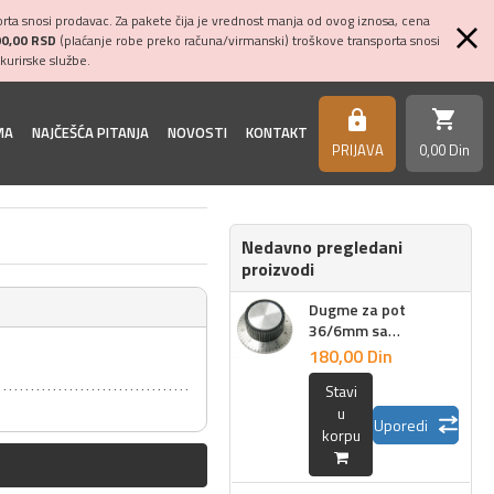
ta snosi prodavac. Za pakete čija je vrednost manja od ovog iznosa, cena
00,00 RSD
(plaćanje robe preko računa/virmanski) troškove transporta snosi
kurirske službe.
shopping_cart
https
MA
NAJČEŠĆA PITANJA
NOVOSTI
KONTAKT
PRIJAVA
0,
00
Din
Nedavno pregledani
proizvodi
Dugme za pot
36/6mm sa
brojevima
180,
00
Din
Stavi
u
Uporedi
korpu