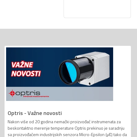
Optris - Važne novosti
Nakon više od 20 godina nemački proizvođač instrumenata za
beskontaktno merenje temperature Optris prekinuo je saradnju
sa proizvođačem industrijskih senzora Micro-Epsilon (µƐ) tako da