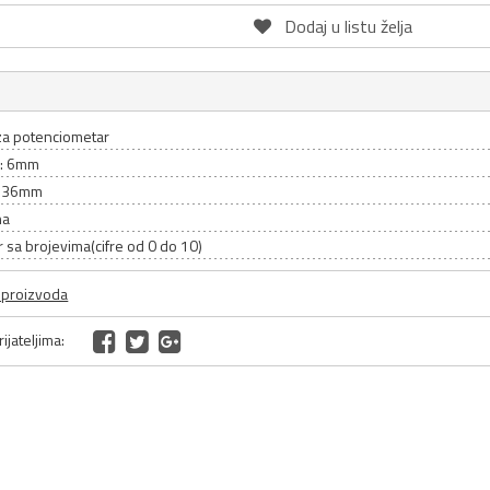
Dodaj u listu želja
a potenciometar
a: 6mm
: 36mm
na
r sa brojevima(cifre od 0 do 10)
a proizvoda
ijateljima: