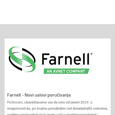
Farnell - Novi uslovi poručivanja
Poštovani, o
baveštavamo vas da smo od jeseni 2019. u
mogućnosti da, po znatno povoljnijim (od dotadašnjih) uslovima,
nudimo proizvode koji se mogu naći u prodajnom katalogu