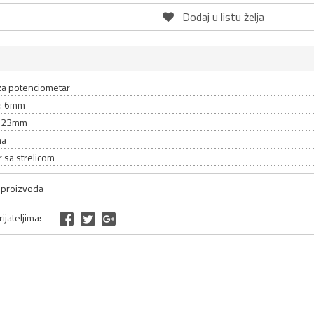
Dodaj u listu želja
a potenciometar
a: 6mm
: 23mm
na
r sa strelicom
a proizvoda
ijateljima: