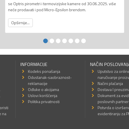
se Optris pirometri i termovizijske kamere od 30.06.2025. više
neće prodavati i pod Micro-Epsilon brendom.
Opširnije...
INFORMACIJE
NAČIN POSLOVANJ
Kodeks ponašanja
Uputstvo za onlin
Odustanak-saobraznost-
naručivanje proiz
reklamacije
Načini plaćanja
a
Odluke o akcijama
Dostava I preuzim
a
Uslovi korišćenja
Dokument za evid
Politika privatnosti
poslovnih partner
oristi
Potvrda o izvrše
e na
evidentiranju za 