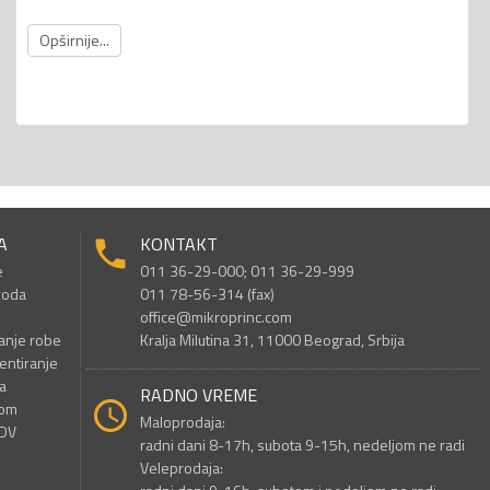
Opširnije...
A
KONTAKT
e
011 36-29-000; 011 36-29-999
voda
011 78-56-314 (fax)
office@mikroprinc.com
anje robe
Kralja Milutina 31, 11000 Beograd, Srbija
entiranje
a
RADNO VREME
nom
Maloprodaja:
PDV
radni dani 8-17h, subota 9-15h, nedeljom ne radi
Veleprodaja: