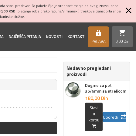
ta snosi prodavac. Za pakete čija je vrednost manja od ovog iznosa, cena
00,00 RSD
(plaćanje robe preko računa/virmanski) troškove transporta snosi
kurirske službe.
shopping_cart
https
MA
NAJČEŠĆA PITANJA
NOVOSTI
KONTAKT
PRIJAVA
0,
00
Din
Nedavno pregledani
proizvodi
Dugme za pot
36/6mm sa strelicom
180,
00
Din
Stavi
u
Uporedi
korpu