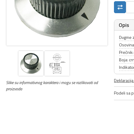
Opis
Dugme z
Osovin
Prečnik
Boja: cr
Indikato
Deklaracij
Slike su informativnog karaktera i mogu se razlikovati od
proizvoda
Podeli sa pr