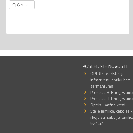
Opširnije...
POSLEDNJE NOVOSTI
OPTRIS predstavlja
infracrvenu optiku bez
germanijuma
Proslava H-Bridges tim
Proslava H-Bridges tim
Optris - Važne vesti
Šta je lemilica, kako se k
i koje su najbolje lemilic
tržištu?