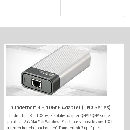
Thunderbolt 3 – 10GbE Adapter (QNA Series)
Thudnerbolt 3 – 10GbE je isplativ adapter QNAP QNA serije
pojačava Vaš Mac® ili Windows® računar veoma brzom 10GbE
internet konekcijom koristeći Thunderbolt 3 tip-C port.