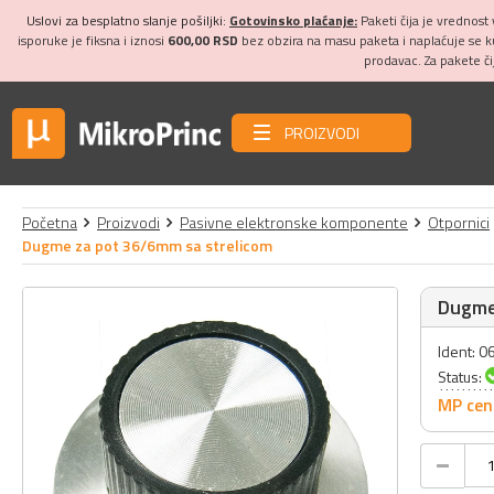
Uslovi za besplatno slanje pošiljki:
Gotovinsko plaćanje:
Paketi čija je vrednost
isporuke je fiksna i iznosi
600,00 RSD
bez obzira na masu paketa i naplaćuje se 
prodavac. Za pakete č
PROIZVODI
Početna
Proizvodi
Pasivne elektronske komponente
Otpornici
Dugme za pot 36/6mm sa strelicom
Dugme
Ident: 
Status:
MP cen