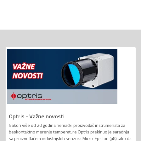
Optris - Važne novosti
Nakon više od 20 godina nemački proizvođač instrumenata za
beskontaktno merenje temperature Optris prekinuo je saradnju
sa proizvođačem industrijskih senzora Micro-Epsilon (µƐ) tako da