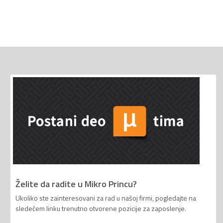
Želite da radite u Mikro Princu?
Ukoliko ste zainteresovani za rad u našoj firmi, pogledajte na
sledećem linku trenutno otvorene pozicije za zaposlenje.