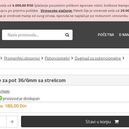
 veća od
4.000,00 RSD
(plaćanje pouzećem prilikom isporuke robe), troškove transpor
kupcu po prijemu pošiljke.
Virmansko plaćanje:
Paketi čija je vrednost veća od
20.0
ija je vrednost manja od ovog iznosa, isporuka se naplaćuje po redovnom cenovniku 
POČETNA
O NA
Promenljivi otpornici
Potenciometri
Dugmad za potenciometre
 za pot 36/6mm sa strelicom
060985
proizvod je dostupan
a: 180,
00
Din
Stavi u korpu