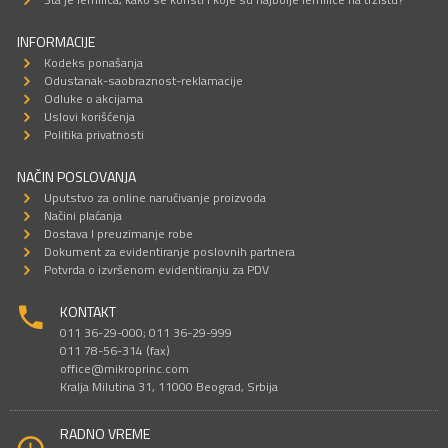
INFORMACIJE
Kodeks ponašanja
Odustanak-saobraznost-reklamacije
Odluke o akcijama
Uslovi korišćenja
Politika privatnosti
NAČIN POSLOVANJA
Uputstvo za online naručivanje proizvoda
Načini plaćanja
Dostava I preuzimanje robe
Dokument za evidentiranje poslovnih partnera
Potvrda o izvršenom evidentiranju za PDV
KONTAKT
011 36-29-000; 011 36-29-999
011 78-56-314 (fax)
office@mikroprinc.com
Kralja Milutina 31, 11000 Beograd, Srbija
RADNO VREME