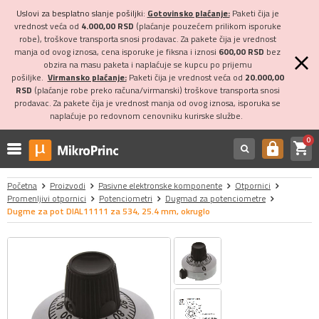
Uslovi za besplatno slanje pošiljki:
Gotovinsko plaćanje:
Paketi čija je
vrednost veća od
4.000,00 RSD
(plaćanje pouzećem prilikom isporuke
robe), troškove transporta snosi prodavac. Za pakete čija je vrednost
manja od ovog iznosa, cena isporuke je fiksna i iznosi
600,00 RSD
bez
obzira na masu paketa i naplaćuje se kupcu po prijemu
pošiljke.
Virmansko plaćanje:
Paketi čija je vrednost veća od
20.000,00
RSD
(plaćanje robe preko računa/virmanski) troškove transporta snosi
prodavac. Za pakete čija je vrednost manja od ovog iznosa, isporuka se
naplaćuje po redovnom cenovniku kurirske službe.
0
shopping_cart
https
Početna
Proizvodi
Pasivne elektronske komponente
Otpornici
Promenljivi otpornici
Potenciometri
Dugmad za potenciometre
Dugme za pot DIAL11111 za 534, 25.4 mm, okruglo