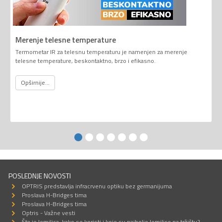
Merenje telesne temperature
Termometar IR za telesnu temperaturu je namenjen za merenje
telesne temperature, beskontaktno, brzo i efikasno.
Opširnije...
POSLEDNJE NOVOSTI
OPTRIS predstavlja infracrvenu optiku bez germanijuma
Proslava H-Bridges tima
Proslava H-Bridges tima
Optris - Važne vesti
Šta je lemilica, kako se koristi i koje su najbolje lemilice na tržištu?