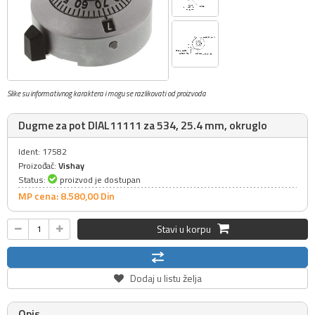
Slike su informativnog karaktera i mogu se razlikovati od proizvoda
Dugme za pot DIAL11111 za 534, 25.4 mm, okruglo
Ident: 17582
Proizođač:
Vishay
Status:
proizvod je dostupan
MP cena: 8.580,
00
Din
Stavi u korpu
Dodaj u listu želja
Opis