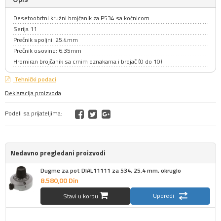
Desetoobrtni kružni brojčanik za P534 sa kočnicom
Serija 11
Prečnik spoljni: 25.4mm
Prečnik osovine: 6.35mm
Hromiran brojčanik sa crnim oznakama i brojač (0 do 10)
Tehnički podaci
Deklaracija proizvoda
Podeli sa prijateljima:
Nedavno pregledani proizvodi
Dugme za pot DIAL11111 za 534, 25.4 mm, okruglo
8.580,
00
Din
Uporedi
Stavi u korpu