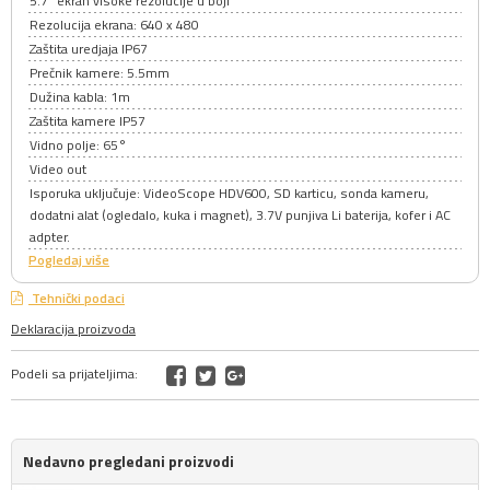
5.7" ekran visoke rezolucije u boji
Rezolucija ekrana: 640 x 480
Zaštita uredjaja IP67
Prečnik kamere: 5.5mm
Dužina kabla: 1m
Zaštita kamere IP57
Vidno polje: 65°
Video out
Isporuka uključuje: VideoScope HDV600, SD karticu, sonda kameru,
dodatni alat (ogledalo, kuka i magnet), 3.7V punjiva Li baterija, kofer i AC
adpter.
Pogledaj više
Tehnički podaci
Deklaracija proizvoda
Podeli sa prijateljima:
Nedavno pregledani proizvodi