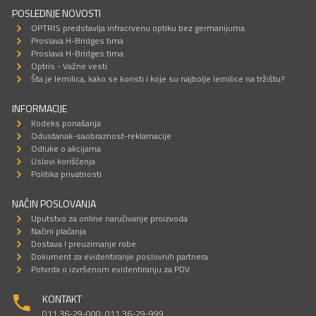
POSLEDNJE NOVOSTI
OPTRIS predstavlja infracrvenu optiku bez germanijuma
Proslava H-Bridges tima
Proslava H-Bridges tima
Optris - Važne vesti
Šta je lemilica, kako se koristi i koje su najbolje lemilice na tržištu?
INFORMACIJE
Kodeks ponašanja
Odustanak-saobraznost-reklamacije
Odluke o akcijama
Uslovi korišćenja
Politika privatnosti
NAČIN POSLOVANJA
Uputstvo za online naručivanje proizvoda
Načini plaćanja
Dostava I preuzimanje robe
Dokument za evidentiranje poslovnih partnera
Potvrda o izvršenom evidentiranju za PDV
KONTAKT
011 36-29-000; 011 36-29-999