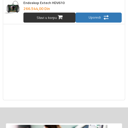
Endoskop Extech HDV610
266.544,
00
Din
Uporedi
Stavi u korpu