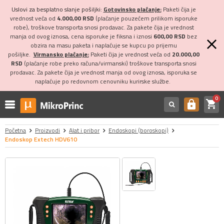
Uslovi za besplatno slanje pošiljki:
Gotovinsko plaćanje:
Paketi čija je
vrednost veća od
4.000,00 RSD
(plaćanje pouzećem prilikom isporuke
robe), troškove transporta snosi prodavac. Za pakete čija je vrednost
manja od ovog iznosa, cena isporuke je fiksna i iznosi
600,00 RSD
bez
obzira na masu paketa i naplaćuje se kupcu po prijemu
pošiljke.
Virmansko plaćanje:
Paketi čija je vrednost veća od
20.000,00
RSD
(plaćanje robe preko računa/virmanski) troškove transporta snosi
prodavac. Za pakete čija je vrednost manja od ovog iznosa, isporuka se
naplaćuje po redovnom cenovniku kurirske službe.
0
shopping_cart
https
Početna
Proizvodi
Alat i pribor
Endoskopi (boroskopi)
Endoskop Extech HDV610