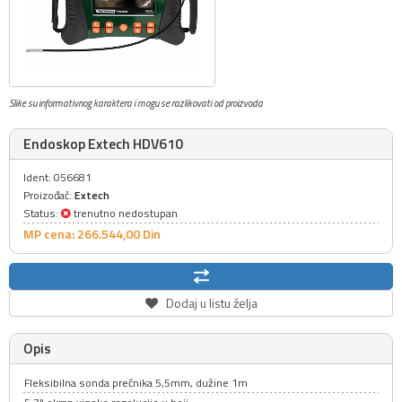
Slike su informativnog karaktera i mogu se razlikovati od proizvoda
Endoskop Extech HDV610
Ident: 056681
Proizođač:
Extech
Status:
trenutno nedostupan
MP cena: 266.544,
00
Din
Dodaj u listu želja
Opis
Fleksibilna sonda prečnika 5,5mm, dužine 1m