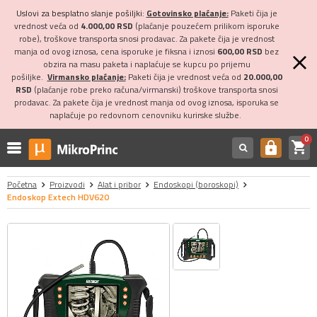
Uslovi za besplatno slanje pošiljki:
Gotovinsko plaćanje:
Paketi čija je
vrednost veća od
4.000,00 RSD
(plaćanje pouzećem prilikom isporuke
robe), troškove transporta snosi prodavac. Za pakete čija je vrednost
manja od ovog iznosa, cena isporuke je fiksna i iznosi
600,00 RSD
bez
obzira na masu paketa i naplaćuje se kupcu po prijemu
pošiljke.
Virmansko plaćanje:
Paketi čija je vrednost veća od
20.000,00
RSD
(plaćanje robe preko računa/virmanski) troškove transporta snosi
prodavac. Za pakete čija je vrednost manja od ovog iznosa, isporuka se
naplaćuje po redovnom cenovniku kurirske službe.
0
shopping_cart
https
Početna
Proizvodi
Alat i pribor
Endoskopi (boroskopi)
Endoskop Extech HDV620