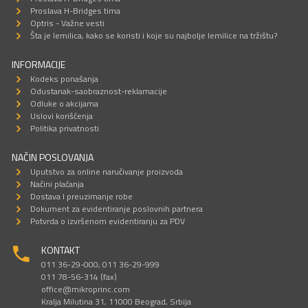
Proslava H-Bridges tima
Optris - Važne vesti
Šta je lemilica, kako se koristi i koje su najbolje lemilice na tržištu?
INFORMACIJE
Kodeks ponašanja
Odustanak-saobraznost-reklamacije
Odluke o akcijama
Uslovi korišćenja
Politika privatnosti
NAČIN POSLOVANJA
Uputstvo za online naručivanje proizvoda
Načini plaćanja
Dostava I preuzimanje robe
Dokument za evidentiranje poslovnih partnera
Potvrda o izvršenom evidentiranju za PDV
KONTAKT
011 36-29-000; 011 36-29-999
011 78-56-314 (fax)
office@mikroprinc.com
Kralja Milutina 31, 11000 Beograd, Srbija