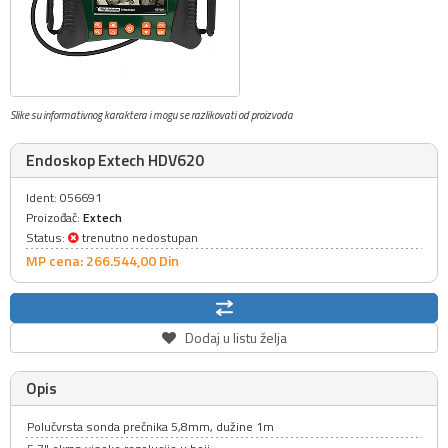
Slike su informativnog karaktera i mogu se razlikovati od proizvoda
Endoskop Extech HDV620
Ident: 056691
Proizođač:
Extech
Status:
trenutno nedostupan
MP cena: 266.544,
00
Din
Dodaj u listu želja
Opis
Polučvrsta sonda prečnika 5,8mm, dužine 1m