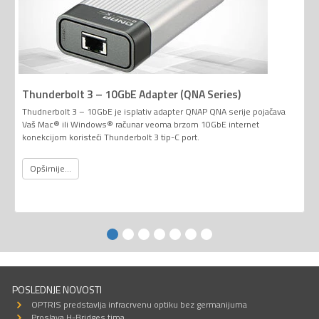
Thunderbolt 3 – 10GbE Adapter (QNA Series)
Thudnerbolt 3 – 10GbE je isplativ adapter QNAP QNA serije pojačava
Vaš Mac® ili Windows® računar veoma brzom 10GbE internet
konekcijom koristeći Thunderbolt 3 tip-C port.
Opširnije...
POSLEDNJE NOVOSTI
OPTRIS predstavlja infracrvenu optiku bez germanijuma
Proslava H-Bridges tima