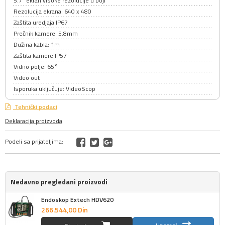
5.7" ekran visoke rezolucije u boji
Rezolucija ekrana: 640 x 480
Zaštita uredjaja IP67
Prečnik kamere: 5.8mm
Dužina kabla: 1m
Zaštita kamere IP57
Vidno polje: 65°
Video out
Isporuka uključuje: VideoScop
Tehnički podaci
Deklaracija proizvoda
Podeli sa prijateljima:
Nedavno pregledani proizvodi
Endoskop Extech HDV620
266.544,
00
Din