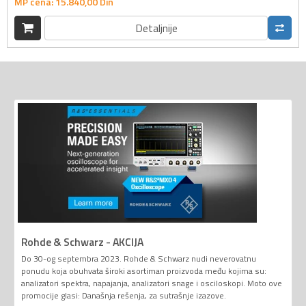
MP cena:
15.840,
00
Din
Detaljnije
Rohde & Schwarz - AKCIJA
Do 30-og septembra 2023. Rohde & Schwarz nudi neverovatnu
ponudu koja obuhvata široki asortiman proizvoda među kojima su:
analizatori spektra, napajanja, analizatori snage i osciloskopi. Moto ove
promocije glasi: Današnja rešenja, za sutrašnje izazove.