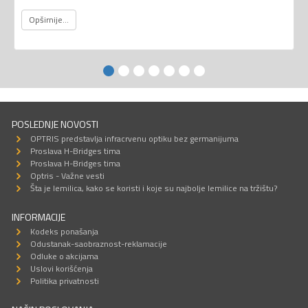
Opširnije...
POSLEDNJE NOVOSTI
OPTRIS predstavlja infracrvenu optiku bez germanijuma
Proslava H-Bridges tima
Proslava H-Bridges tima
Optris - Važne vesti
Šta je lemilica, kako se koristi i koje su najbolje lemilice na tržištu?
INFORMACIJE
Kodeks ponašanja
Odustanak-saobraznost-reklamacije
Odluke o akcijama
Uslovi korišćenja
Politika privatnosti