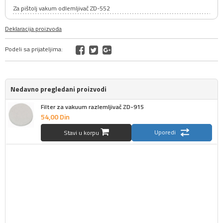
Za pištolj vakum odlemljivač ZD-552
Deklaracija proizvoda
Podeli sa prijateljima:
Nedavno pregledani proizvodi
Filter za vakuum razlemljivač ZD-915
54,
00
Din
Uporedi
Stavi u korpu