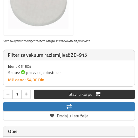
Slike su informativnog karaktera i mogu se razlikovati od proizvoda
Filter za vakuum razlemljivač ZD-915
Ident: 051804
Status:
proizvod je dostupan
MP cena: 54,
00
Din
Stavi u korpu
Dodaj u listu želja
Opis