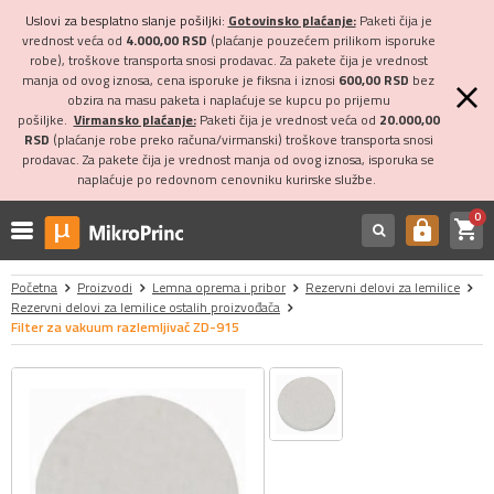
Uslovi za besplatno slanje pošiljki:
Gotovinsko plaćanje:
Paketi čija je
vrednost veća od
4.000,00 RSD
(plaćanje pouzećem prilikom isporuke
robe), troškove transporta snosi prodavac. Za pakete čija je vrednost
manja od ovog iznosa, cena isporuke je fiksna i iznosi
600,00 RSD
bez
obzira na masu paketa i naplaćuje se kupcu po prijemu
pošiljke.
Virmansko plaćanje:
Paketi čija je vrednost veća od
20.000,00
RSD
(plaćanje robe preko računa/virmanski) troškove transporta snosi
prodavac. Za pakete čija je vrednost manja od ovog iznosa, isporuka se
naplaćuje po redovnom cenovniku kurirske službe.
0
shopping_cart
https
Početna
Proizvodi
Lemna oprema i pribor
Rezervni delovi za lemilice
Rezervni delovi za lemilice ostalih proizvođača
Filter za vakuum razlemljivač ZD-915