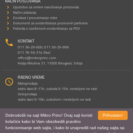
NAČIN POSLOVANJA
Uputstvo za online naručivanje proizvoda
Načini plaćanja
Dostava I preuzimanje robe
Dokument za evidentiranje poslovnih partnera
Potvrda o izvršenom evidentiranju za PDV
KONTAKT
011 36-29-000; 011 36-29-999
011 78-56-314 (fax)
office@mikroprinc.com
Kralja Milutina 31, 11000 Beograd, Srbija
RADNO VREME
Maloprodaja:
radni dani 8-17h, subota 9-15h, nedeljom ne radi
Veleprodaja:
radni dani 9-16h, subotom i nedeljom ne radi
Dobrodošli na sajt Mikro Princ! Ovaj sajt koristi
Prihvatam!
Sve cene su iskazane u dinarima. PDV je uračunat u cenu.
kolačiće kako bi Vam obezbedili pravilno
© Mikro Princ 1999 - 2026. Sva prava su zadržana.
funkcionisanje web sajta, i kako bi unapredili rad našeg sajta sa
Kreirao
*nbgcreator
|
Izdrada Internet prodavnice
,
Izrada sajta
i
mobilnih