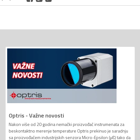
Optris - Važne novosti
Nakon više od 20 godina nemački proizvođač instrumenata za
beskontaktno merenje temperature Optris prekinuo je saradnju
sa proizvođačem industrijskih senzora Micro-Epsilon (µƐ) tako da