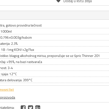
Dodaj u listu želja
stra, gotovo providna tečnost
: 1000ml
: 0.796±0.003g/kubcm
aterija: 2.3%
t: 18 -1mg KOH/+2g Flux
istike: blagog alkoholnog mirisa, preporučuje se uz špric Thinner 201
žaj: >95%, na bazi rastvarača
nost: 3-4
 sjaja: 12°C
tura delovanja: 399°C
osni list
a proizvoda
ijateljima: