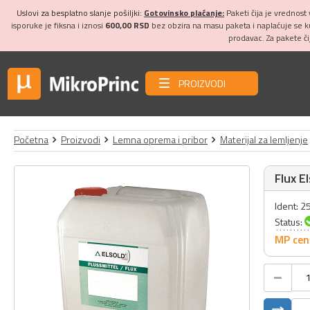
Uslovi za besplatno slanje pošiljki:
Gotovinsko plaćanje:
Paketi čija je vrednost
isporuke je fiksna i iznosi
600,00 RSD
bez obzira na masu paketa i naplaćuje se 
prodavac. Za pakete č
PROIZVODI
Početna
Proizvodi
Lemna oprema i pribor
Materijal za lemljenje
Flux E
Ident: 
Status:
MP cen