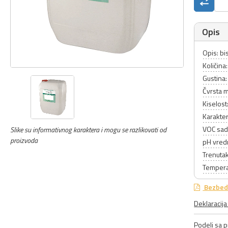
Opis
Opis: bi
Količina
Gustina
Čvrsta m
Kiselos
Karakter
VOC sadr
Slike su informativnog karaktera i mogu se razlikovati od
proizvoda
pH vred
Trenutak
Tempera
Bezbedn
Deklaracij
Podeli sa pr