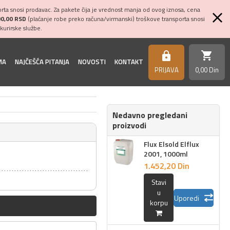
ta snosi prodavac. Za pakete čija je vrednost manja od ovog iznosa, cena
00,00 RSD
(plaćanje robe preko računa/virmanski) troškove transporta snosi
kurirske službe.
shopping_cart
https
MA
NAJČEŠĆA PITANJA
NOVOSTI
KONTAKT
PRIJAVA
0,
00
Din
Nedavno pregledani
proizvodi
Flux Elsold Elflux
2001, 1000ml
1.452,
20
Din
Stavi
u
Uporedi
korpu