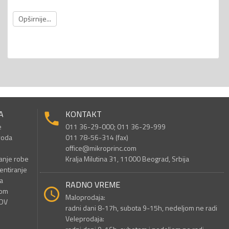
Opširnije...
A
KONTAKT
e
011 36-29-000; 011 36-29-999
voda
011 78-56-314 (fax)
office@mikroprinc.com
anje robe
Kralja Milutina 31, 11000 Beograd, Srbija
entiranje
a
RADNO VREME
nom
Maloprodaja:
PDV
radni dani 8-17h, subota 9-15h, nedeljom ne radi
Veleprodaja: