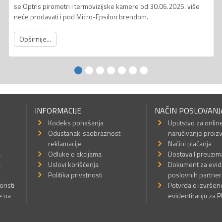
se Optris pirometri i termovizijske kamere od 30.06.2025. više
neće prodavati i pod Micro-Epsilon brendom.
Opširnije...
INFORMACIJE
NAČIN POSLOVANJ
Kodeks ponašanja
Uputstvo za onlin
Odustanak-saobraznost-
naručivanje proiz
reklamacije
Načini plaćanja
a
Odluke o akcijama
Dostava I preuzim
a
Uslovi korišćenja
Dokument za evid
Politika privatnosti
poslovnih partner
oristi
Potvrda o izvrše
e na
evidentiranju za 