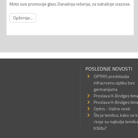
Moto ove promocije glasi: Današnja rešenja, za sutrašnje izazove.
Opširnije...
POSLEDNJE NOVOSTI
OPTRIS predstavlja
infracrvenu optiku bez
germanijuma
Proslava H-Bridges tim
Proslava H-Bridges tim
Optris - Važne vesti
Šta je lemilica, kako se k
i koje su najbolje lemilic
tržištu?