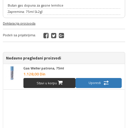
Butan gas dopuna za gasne lemilice
Zapremina: 75ml (42g)
Deklaracija proizvoda
Podeli sa prijateljima:
Nedavno pregledani proizvodi
Gas Weller patrona, 75ml
1.128,
00
Din
Uporedi
Stavi u korpu