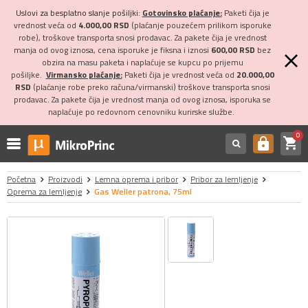
Uslovi za besplatno slanje pošiljki:
Gotovinsko plaćanje:
Paketi čija je
vrednost veća od
4.000,00 RSD
(plaćanje pouzećem prilikom isporuke
robe), troškove transporta snosi prodavac. Za pakete čija je vrednost
manja od ovog iznosa, cena isporuke je fiksna i iznosi
600,00 RSD
bez
obzira na masu paketa i naplaćuje se kupcu po prijemu
pošiljke.
Virmansko plaćanje:
Paketi čija je vrednost veća od
20.000,00
RSD
(plaćanje robe preko računa/virmanski) troškove transporta snosi
prodavac. Za pakete čija je vrednost manja od ovog iznosa, isporuka se
naplaćuje po redovnom cenovniku kurirske službe.
0
shopping_cart
https
Početna
Proizvodi
Lemna oprema i pribor
Pribor za lemljenje
Oprema za lemljenje
Gas Weller patrona, 75ml