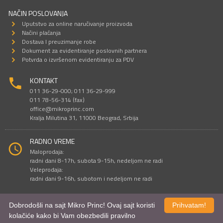
NAČIN POSLOVANJA
Uputstvo za online naručivanje proizvoda
Načini plaćanja
Dostava I preuzimanje robe
Dokument za evidentiranje poslovnih partnera
Potvrda o izvršenom evidentiranju za PDV
KONTAKT
011 36-29-000; 011 36-29-999
011 78-56-314 (fax)
office@mikroprinc.com
Kralja Milutina 31, 11000 Beograd, Srbija
RADNO VREME
Maloprodaja:
radni dani 8-17h, subota 9-15h, nedeljom ne radi
Veleprodaja:
radni dani 9-16h, subotom i nedeljom ne radi
Dobrodošli na sajt Mikro Princ! Ovaj sajt koristi
Prihvatam!
Sve cene su iskazane u dinarima. PDV je uračunat u cenu.
kolačiće kako bi Vam obezbedili pravilno
© Mikro Princ 1999 - 2026. Sva prava su zadržana.