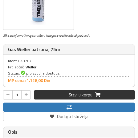
Slike su informativnog karaktera i mogu se razlikovati od proizvoda
Gas Weller patrona, 75ml
Ident: 049767
Proizođač:
Weller
Status:
proizvod je dostupan
MP cena: 1.128,
00
Din
Stavi u korpu
Dodaj u listu želja
Opis