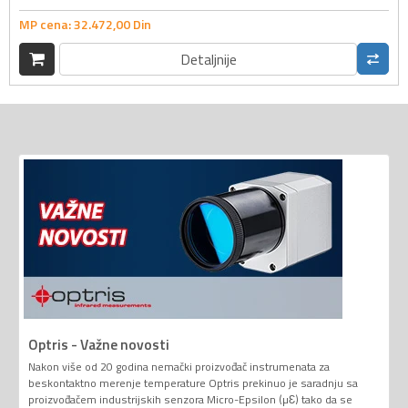
MP cena:
32.472,
00
Din
Detaljnije
Optris - Važne novosti
Nakon više od 20 godina nemački proizvođač instrumenata za
beskontaktno merenje temperature Optris prekinuo je saradnju sa
proizvođačem industrijskih senzora Micro-Epsilon (µƐ) tako da se