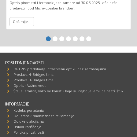
Optris pirometri i termovizijske kamere od 30.06.2025. više neće
prodavati i pod Micro-Epsilon brendom.
Opširnije...
POSLEDNJE NOVOSTI
OPTRIS predstavlja infracrvenu optiku bez germanijuma
Proslava H-Bridges tima
Proslava H-Bridges tima
Optris - Važne vesti
Šta je lemilica, kako se koristi i koje su najbolje lemilice na tržištu?
INFORMACIJE
Kodeks ponašanja
Odustanak-saobraznost-reklamacije
Odluke o akcijama
Uslovi korišćenja
Politika privatnosti