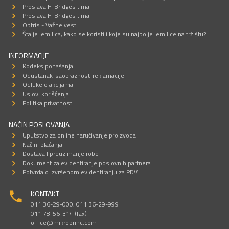
Proslava H-Bridges tima
Proslava H-Bridges tima
Optris - Važne vesti
Šta je lemilica, kako se koristi i koje su najbolje lemilice na tržištu?
INFORMACIJE
Kodeks ponašanja
Odustanak-saobraznost-reklamacije
Odluke o akcijama
Uslovi korišćenja
Politika privatnosti
NAČIN POSLOVANJA
Uputstvo za online naručivanje proizvoda
Načini plaćanja
Dostava I preuzimanje robe
Dokument za evidentiranje poslovnih partnera
Potvrda o izvršenom evidentiranju za PDV
KONTAKT
011 36-29-000; 011 36-29-999
011 78-56-314 (fax)
office@mikroprinc.com