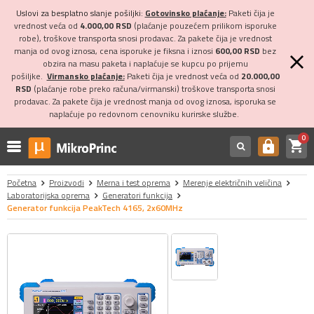
Uslovi za besplatno slanje pošiljki:
Gotovinsko plaćanje:
Paketi čija je
vrednost veća od
4.000,00 RSD
(plaćanje pouzećem prilikom isporuke
robe), troškove transporta snosi prodavac. Za pakete čija je vrednost
manja od ovog iznosa, cena isporuke je fiksna i iznosi
600,00 RSD
bez
obzira na masu paketa i naplaćuje se kupcu po prijemu
pošiljke.
Virmansko plaćanje:
Paketi čija je vrednost veća od
20.000,00
RSD
(plaćanje robe preko računa/virmanski) troškove transporta snosi
prodavac. Za pakete čija je vrednost manja od ovog iznosa, isporuka se
naplaćuje po redovnom cenovniku kurirske službe.
0
shopping_cart
https
Početna
Proizvodi
Merna i test oprema
Merenje električnih veličina
Laboratorijska oprema
Generatori funkcija
Generator funkcija PeakTech 4165, 2x60MHz