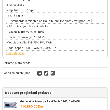
Broj kanala: 2
Amplituda: 0 - 25Vpp
Izlazni signali:
- 6 standardnih talasnih oblika (sinusni, kvadratni, trougaoni itd.)
- 26 proizvoljnih talasnih oblika
Rezolucija frekvencije: 1µHz
Brzina uzorkovanja: 250MS/s
Modulacija: AM, FM, FSK, PM, PWM
Radni napon: 100 - 240VAC, 50/60Hz
Pogledaj više
Deklaracija proizvoda
Podeli sa prijateljima:
Nedavno pregledani proizvodi
Generator funkcija PeakTech 4165, 2x60MHz
110.880,
00
Din