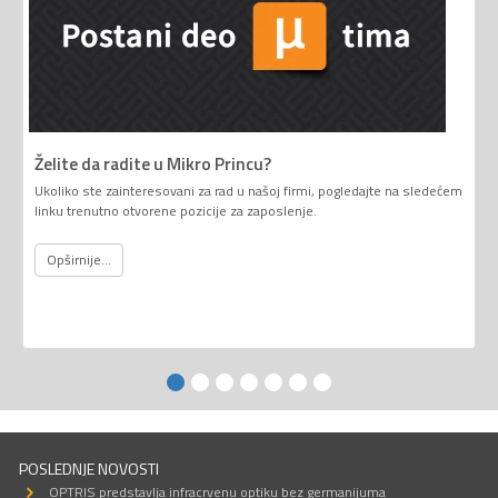
Želite da radite u Mikro Princu?
Ukoliko ste zainteresovani za rad u našoj firmi, pogledajte na sledećem
linku trenutno otvorene pozicije za zaposlenje.
Opširnije...
POSLEDNJE NOVOSTI
OPTRIS predstavlja infracrvenu optiku bez germanijuma