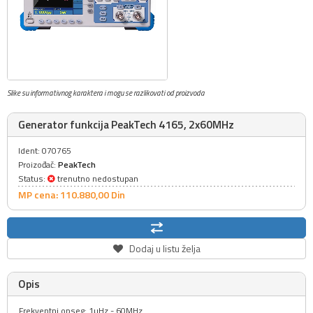
Slike su informativnog karaktera i mogu se razlikovati od proizvoda
Generator funkcija PeakTech 4165, 2x60MHz
Ident: 070765
Proizođač:
PeakTech
Status:
trenutno nedostupan
MP cena: 110.880,
00
Din
Dodaj u listu želja
Opis
Frekventni opseg: 1µHz - 60MHz