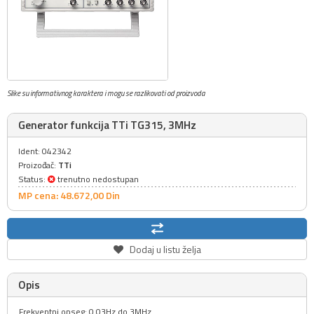
Slike su informativnog karaktera i mogu se razlikovati od proizvoda
Generator funkcija TTi TG315, 3MHz
Ident: 042342
Proizođač:
TTi
Status:
trenutno nedostupan
MP cena: 48.672,
00
Din
Dodaj u listu želja
Opis
Frekventni opseg: 0.03Hz do 3MHz