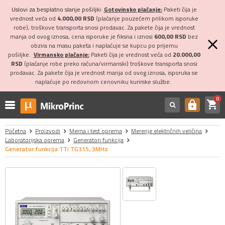
Uslovi za besplatno slanje pošiljki:
Gotovinsko plaćanje:
Paketi čija je
vrednost veća od
4.000,00 RSD
(plaćanje pouzećem prilikom isporuke
robe), troškove transporta snosi prodavac. Za pakete čija je vrednost
manja od ovog iznosa, cena isporuke je fiksna i iznosi
600,00 RSD
bez
obzira na masu paketa i naplaćuje se kupcu po prijemu
pošiljke.
Virmansko plaćanje:
Paketi čija je vrednost veća od
20.000,00
RSD
(plaćanje robe preko računa/virmanski) troškove transporta snosi
prodavac. Za pakete čija je vrednost manja od ovog iznosa, isporuka se
naplaćuje po redovnom cenovniku kurirske službe.
0
shopping_cart
https
Početna
Proizvodi
Merna i test oprema
Merenje električnih veličina
Laboratorijska oprema
Generatori funkcija
Generator funkcija TTi TG315, 3MHz