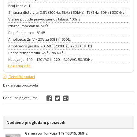
Broj kanala: 1
Sinusna distorzija: 0.5% (300Hz, 3kHz i 30kHz), 1% (3Hz, 30Hz i 300kHz)
Vreme pobude pravougaonog talasa: 100ns
Izlazna impedansa: 50Ω
Prigušenje: max. 60dB
Amplituda: 2mV - 20V za 50Ω ili 600Ω
Amplitudna greška: ±0.2dB (200kHz), ±2dB (3MHz)
Radna temperatura: +5°C do 40°C
Napajanje: 110 - 120VAC ili 220 - 240VAC, 50/60Hz
Pogledaj više
Tehnički podaci
Deklaracija proizvoda
Podeli sa prijateljima:
Nedavno pregledani proizvodi
Generator funkcija TTi TG315, 3MHz