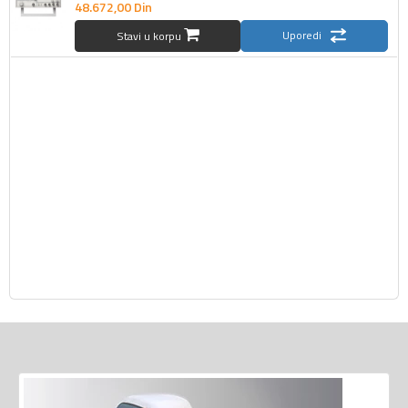
48.672,
00
Din
Uporedi
Stavi u korpu