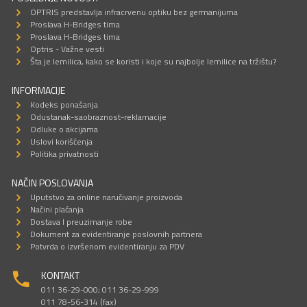
OPTRIS predstavlja infracrvenu optiku bez germanijuma
Proslava H-Bridges tima
Proslava H-Bridges tima
Optris - Važne vesti
Šta je lemilica, kako se koristi i koje su najbolje lemilice na tržištu?
INFORMACIJE
Kodeks ponašanja
Odustanak-saobraznost-reklamacije
Odluke o akcijama
Uslovi korišćenja
Politika privatnosti
NAČIN POSLOVANJA
Uputstvo za online naručivanje proizvoda
Načini plaćanja
Dostava I preuzimanje robe
Dokument za evidentiranje poslovnih partnera
Potvrda o izvršenom evidentiranju za PDV
KONTAKT
011 36-29-000; 011 36-29-999
011 78-56-314 (fax)