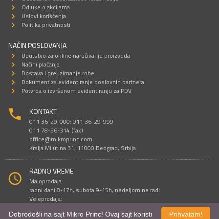
Odluke o akcijama
Uslovi korišćenja
Politika privatnosti
NAČIN POSLOVANJA
Uputstvo za online naručivanje proizvoda
Načini plaćanja
Dostava I preuzimanje robe
Dokument za evidentiranje poslovnih partnera
Potvrda o izvršenom evidentiranju za PDV
KONTAKT
011 36-29-000; 011 36-29-999
011 78-56-314 (fax)
office@mikroprinc.com
Kralja Milutina 31, 11000 Beograd, Srbija
RADNO VREME
Maloprodaja:
radni dani 8-17h, subota 9-15h, nedeljom ne radi
Veleprodaja:
radni dani 9-16h, subotom i nedeljom ne radi
Dobrodošli na sajt Mikro Princ! Ovaj sajt koristi
Prihvatam!