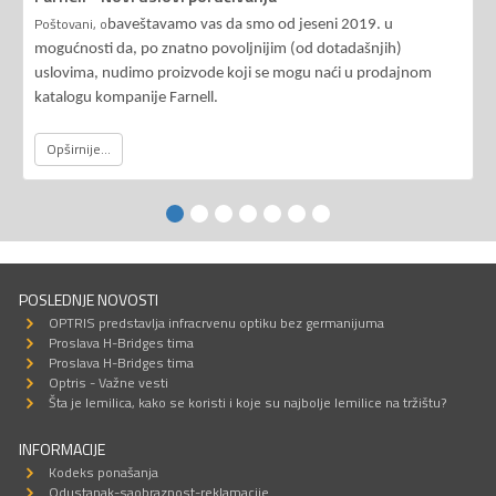
Poštovani, o
baveštavamo vas da smo od jeseni 2019. u
mogućnosti da, po znatno povoljnijim (od dotadašnjih)
uslovima, nudimo proizvode koji se mogu naći u prodajnom
katalogu kompanije Farnell.
Opširnije...
POSLEDNJE NOVOSTI
OPTRIS predstavlja infracrvenu optiku bez germanijuma
Proslava H-Bridges tima
Proslava H-Bridges tima
Optris - Važne vesti
Šta je lemilica, kako se koristi i koje su najbolje lemilice na tržištu?
INFORMACIJE
Kodeks ponašanja
Odustanak-saobraznost-reklamacije