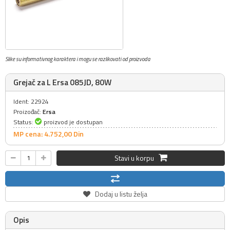
Slike su informativnog karaktera i mogu se razlikovati od proizvoda
Grejač za L Ersa 085JD, 80W
Ident: 22924
Proizođač:
Ersa
Status:
proizvod je dostupan
MP cena: 4.752,
00
Din
Stavi u korpu
Dodaj u listu želja
Opis