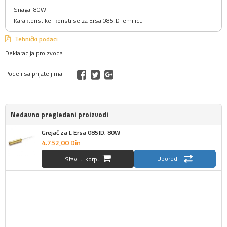
Snaga: 80W
Karakteristike: koristi se za Ersa 085JD lemilicu
Tehnički podaci
Deklaracija proizvoda
Podeli sa prijateljima:
Nedavno pregledani proizvodi
Grejač za L Ersa 085JD, 80W
4.752,
00
Din
Uporedi
Stavi u korpu