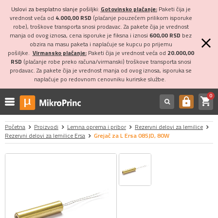
Uslovi za besplatno slanje pošiljki:
Gotovinsko plaćanje:
Paketi čija je
vrednost veća od
4.000,00 RSD
(plaćanje pouzećem prilikom isporuke
robe), troškove transporta snosi prodavac. Za pakete čija je vrednost
manja od ovog iznosa, cena isporuke je fiksna i iznosi
600,00 RSD
bez
obzira na masu paketa i naplaćuje se kupcu po prijemu
pošiljke.
Virmansko plaćanje:
Paketi čija je vrednost veća od
20.000,00
RSD
(plaćanje robe preko računa/virmanski) troškove transporta snosi
prodavac. Za pakete čija je vrednost manja od ovog iznosa, isporuka se
naplaćuje po redovnom cenovniku kurirske službe.
0
shopping_cart
https
Početna
Proizvodi
Lemna oprema i pribor
Rezervni delovi za lemilice
Rezervni delovi za lemilice Ersa
Grejač za L Ersa 085JD, 80W