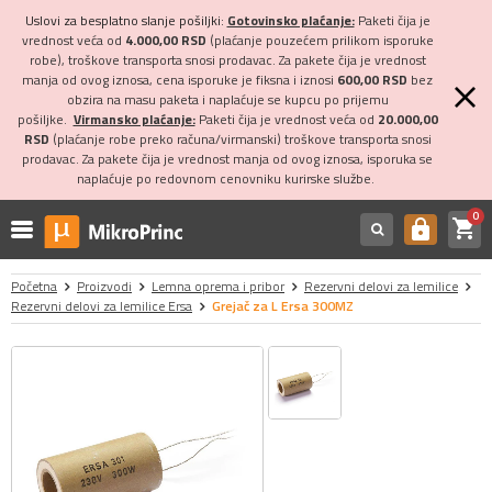
Uslovi za besplatno slanje pošiljki:
Gotovinsko plaćanje:
Paketi čija je
vrednost veća od
4.000,00 RSD
(plaćanje pouzećem prilikom isporuke
robe), troškove transporta snosi prodavac. Za pakete čija je vrednost
manja od ovog iznosa, cena isporuke je fiksna i iznosi
600,00 RSD
bez
obzira na masu paketa i naplaćuje se kupcu po prijemu
pošiljke.
Virmansko plaćanje:
Paketi čija je vrednost veća od
20.000,00
RSD
(plaćanje robe preko računa/virmanski) troškove transporta snosi
prodavac. Za pakete čija je vrednost manja od ovog iznosa, isporuka se
naplaćuje po redovnom cenovniku kurirske službe.
0
shopping_cart
https
Početna
Proizvodi
Lemna oprema i pribor
Rezervni delovi za lemilice
Rezervni delovi za lemilice Ersa
Grejač za L Ersa 300MZ