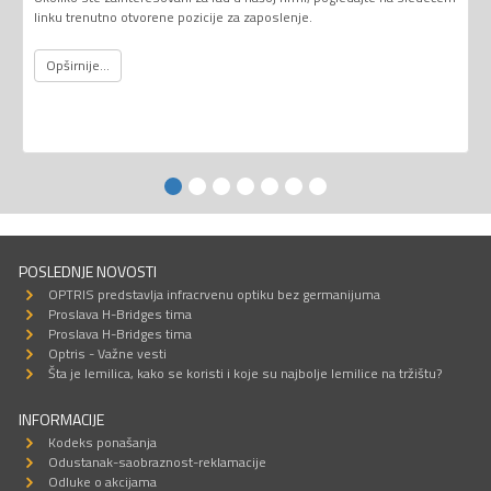
linku trenutno otvorene pozicije za zaposlenje.
Opširnije...
POSLEDNJE NOVOSTI
OPTRIS predstavlja infracrvenu optiku bez germanijuma
Proslava H-Bridges tima
Proslava H-Bridges tima
Optris - Važne vesti
Šta je lemilica, kako se koristi i koje su najbolje lemilice na tržištu?
INFORMACIJE
Kodeks ponašanja
Odustanak-saobraznost-reklamacije
Odluke o akcijama