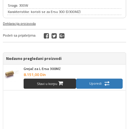
Snaga: 300W
Karakteristike: koristi se za Ersu 300 (0300MZ)
Deklaracija proizvoda
Podeli sa prijateljima:
Nedavno pregledani proizvodi
Grejač za L Ersa 300MZ
8.151,
00
Din
Uporedi
Stavi u korpu