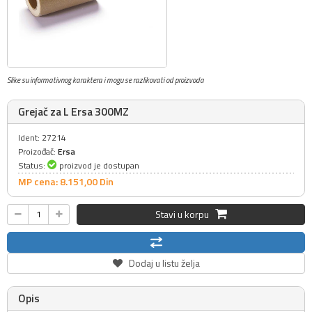
Slike su informativnog karaktera i mogu se razlikovati od proizvoda
Grejač za L Ersa 300MZ
Ident: 27214
Proizođač:
Ersa
Status:
proizvod je dostupan
MP cena: 8.151,
00
Din
Stavi u korpu
Dodaj u listu želja
Opis