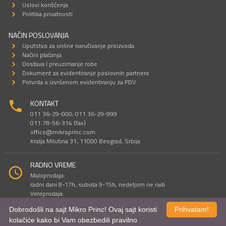
Uslovi korišćenja
Politika privatnosti
NAČIN POSLOVANJA
Uputstvo za online naručivanje proizvoda
Načini plaćanja
Dostava I preuzimanje robe
Dokument za evidentiranje poslovnih partnera
Potvrda o izvršenom evidentiranju za PDV
KONTAKT
011 36-29-000; 011 36-29-999
011 78-56-314 (fax)
office@mikroprinc.com
Kralja Milutina 31, 11000 Beograd, Srbija
RADNO VREME
Maloprodaja:
radni dani 8-17h, subota 9-15h, nedeljom ne radi
Veleprodaja:
radni dani 9-16h, subotom i nedeljom ne radi
Dobrodošli na sajt Mikro Princ! Ovaj sajt koristi
Prihvatam!
kolačiće kako bi Vam obezbedili pravilno