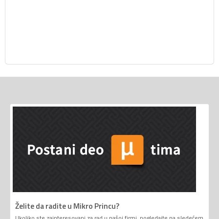
Želite da radite u Mikro Princu?
Ukoliko ste zainteresovani za rad u našoj firmi, pogledajte na sledećem