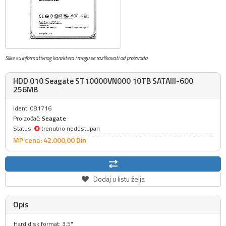
Slike su informativnog karaktera i mogu se razlikovati od proizvoda
HDD 010 Seagate ST10000VN000 10TB SATAIII-600
256MB
Ident: 081716
Proizođač:
Seagate
Status:
trenutno nedostupan
MP cena: 42.000,
00
Din
Dodaj u listu želja
Opis
Hard disk format: 3.5"