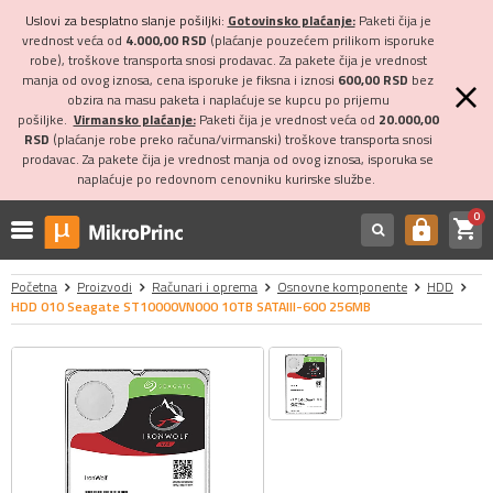
Uslovi za besplatno slanje pošiljki:
Gotovinsko plaćanje:
Paketi čija je
vrednost veća od
4.000,00 RSD
(plaćanje pouzećem prilikom isporuke
robe), troškove transporta snosi prodavac. Za pakete čija je vrednost
manja od ovog iznosa, cena isporuke je fiksna i iznosi
600,00 RSD
bez
obzira na masu paketa i naplaćuje se kupcu po prijemu
pošiljke.
Virmansko plaćanje:
Paketi čija je vrednost veća od
20.000,00
RSD
(plaćanje robe preko računa/virmanski) troškove transporta snosi
prodavac. Za pakete čija je vrednost manja od ovog iznosa, isporuka se
naplaćuje po redovnom cenovniku kurirske službe.
0
shopping_cart
https
Početna
Proizvodi
Računari i oprema
Osnovne komponente
HDD
HDD 010 Seagate ST10000VN000 10TB SATAIII-600 256MB