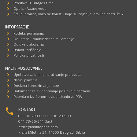
Proslava H-Bridges tima
Optris - Važne vesti
Šta je lemilica, kako se koristi i koje su najbolje lemilice na tržištu?
INFORMACIJE
Kodeks ponašanja
Odustanak-saobraznost-reklamacije
Odluke o akcijama
Uslovi korišćenja
Politika privatnosti
NAČIN POSLOVANJA
Uputstvo za online naručivanje proizvoda
Načini plaćanja
Dostava I preuzimanje robe
Dokument za evidentiranje poslovnih partnera
Potvrda o izvršenom evidentiranju za PDV
KONTAKT
011 36-29-000; 011 36-29-999
011 78-56-314 (fax)
office@mikroprinc.com
Kralja Milutina 31, 11000 Beograd, Srbija