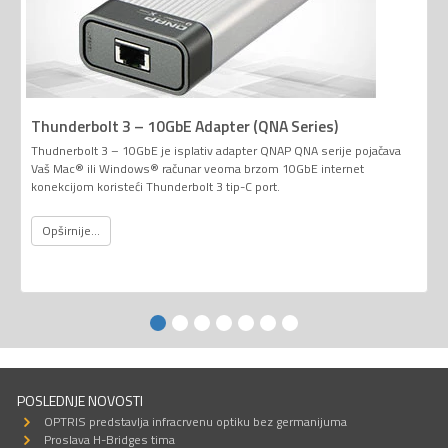
Thunderbolt 3 – 10GbE Adapter (QNA Series)
Thudnerbolt 3 – 10GbE je isplativ adapter QNAP QNA serije pojačava
Vaš Mac® ili Windows® računar veoma brzom 10GbE internet
konekcijom koristeći Thunderbolt 3 tip-C port.
Opširnije...
POSLEDNJE NOVOSTI
OPTRIS predstavlja infracrvenu optiku bez germanijuma
Proslava H-Bridges tima