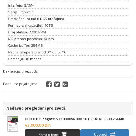
Interfejs: SATA-III
Serija: Ironwolf
Predviđeni za rad u NAS uređajima
Formatirani kapacitet: 10TB
Broj obrtaja: 7200 RPM
I/O prenos podataka: 6Gb/s
Cache buffer: 256MB
Radna temperatura: od 0° do 65°C
Garancija: 36 meseci
Deklaracija proizvoda
Podeli sa prijateljima:
Nedavno pregledani proizvodi
HDD 010 Seagate ST10000VN000 10TB SATAIII-600 256MB
42.000,
00
Din
Uporedi
Stavi u korpu