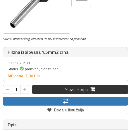
Slike su informativnog karaktera i mogu se razlikovati od proizvoda
Hilzna izolovana 1.5mm2 crna
Ident: 073138
Status:
proizvod je dostupan
MP cena: 3,
00
Din
Stavi u korpu
Dodaj u listu želja
Opis