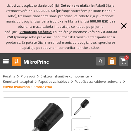
Uslovi za besplatno slanje pošiljki:
Gotovinsko plaćanje:
Paketi čija je
vrednost veća od
4.000,00 RSD
(plaćanje pouzećem prilikom isporuke
robe), troškove transporta snosi prodavac. Za pakete čija je vrednost
manja od ovog iznosa, cena isporuke je fiksna i iznosi
600,00 RSD
bez
obzira na masu paketa i naplaćuje se kupcu po prijemu
pošiljke.
Virmansko plaćanje:
Paketi čija je vrednost veća od
20.000,00
RSD
(plaćanje robe preko računa/virmanski) troškove transporta snosi
prodavac. Za pakete čija je vrednost manja od ovog iznosa, isporuka se
naplaćuje po redovnom cenovniku kurirske službe.
0
shopping_cart
https
Početna
Proizvodi
Elektromehaničke komponente
Konektori i adapteri
Papučice za kablove
Papučice za kablove izolovane
Hilzna izolovana 1.5mm2 crna