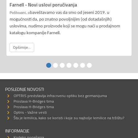
Farnell - Novi uslovi poručivanja
Poštovani, o
baveštavamo vas da smo od jeseni 2019. u
mogućnosti da, po znatno povoljnijim (od dotadašnjih)
uslovima, nudimo proizvode koji se mogu naći u prodajnom
katalogu kompanije Farnell.
Opširnije...
POSLEDNJE NOVOSTI
OPTRIS predstavlja infracrvenu optiku bez germanijuma
Proslava H-Bridges tima
Proslava H-Bridges tima
Optris - Važne vesti
Šta je lemilica, kako se koristi i koje su najbolje lemilice na tržištu?
INFORMACIJE
Kodeks ponašanja