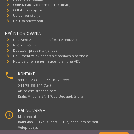
Odustanak-saobraznost-reklamacije
Odluke o akcijama
Uslovi korišćenja
Politika privatnosti
NAČIN POSLOVANJA
Uputstvo za online naručivanje proizvoda
Načini plaćanja
Dostava I preuzimanje robe
Dokument za evidentiranje poslovnih partnera
Potvrda o izvršenom evidentiranju za PDV
KONTAKT
011 36-29-000; 011 36-29-999
011 78-56-314 (fax)
office@mikroprinc.com
Kralja Milutina 31, 11000 Beograd, Srbija
RADNO VREME
Maloprodaja:
radni dani 8-17h, subota 9-15h, nedeljom ne radi
Veleprodaja:
radni dani 9-16h, subotom i nedeljom ne radi