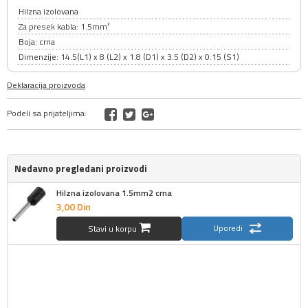
Hilzna izolovana
Za presek kabla: 1.5mm²
Boja: crna
Dimenzije: 14.5(L1) x 8 (L2) x 1.8 (D1) x 3.5 (D2) x 0.15 (S1)
Deklaracija proizvoda
Podeli sa prijateljima:
Nedavno pregledani proizvodi
Hilzna izolovana 1.5mm2 crna
3,
00
Din
Uporedi
Stavi u korpu