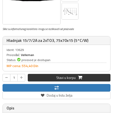
Slike su informativnog karaktera i mogu se razlikovati od proizvoda
Hladnjak 15/7/2A za 2xTO3, 75x70x15 (5°C/W)
Ident: 13629
Proizođač:
Velleman
Status:
proizvod je dostupan
MP cena: 554,
40
Din
Stavi u korpu
Dodaj u listu želja
Opis