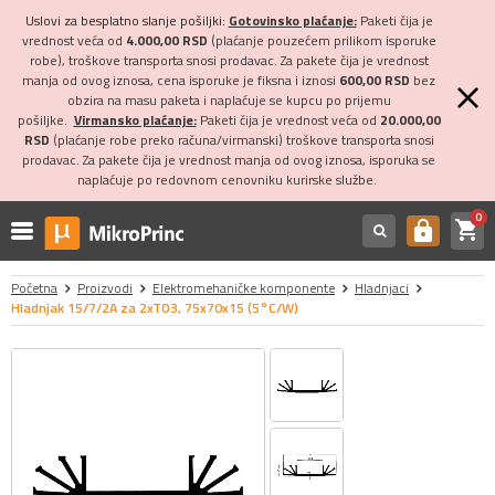
Uslovi za besplatno slanje pošiljki:
Gotovinsko plaćanje:
Paketi čija je
vrednost veća od
4.000,00 RSD
(plaćanje pouzećem prilikom isporuke
robe), troškove transporta snosi prodavac. Za pakete čija je vrednost
manja od ovog iznosa, cena isporuke je fiksna i iznosi
600,00 RSD
bez
obzira na masu paketa i naplaćuje se kupcu po prijemu
pošiljke.
Virmansko plaćanje:
Paketi čija je vrednost veća od
20.000,00
RSD
(plaćanje robe preko računa/virmanski) troškove transporta snosi
prodavac. Za pakete čija je vrednost manja od ovog iznosa, isporuka se
naplaćuje po redovnom cenovniku kurirske službe.
0
shopping_cart
https
Početna
Proizvodi
Elektromehaničke komponente
Hladnjaci
Hladnjak 15/7/2A za 2xTO3, 75x70x15 (5°C/W)