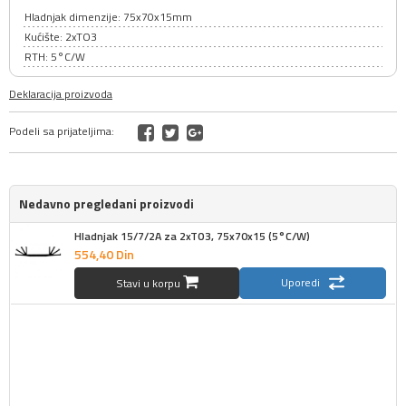
Hladnjak dimenzije: 75x70x15mm
Kućište: 2xTO3
RTH: 5°C/W
Deklaracija proizvoda
Podeli sa prijateljima:
Nedavno pregledani proizvodi
Hladnjak 15/7/2A za 2xTO3, 75x70x15 (5°C/W)
554,
40
Din
Uporedi
Stavi u korpu