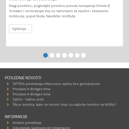
Dragi posetioci, pogledajte posebnu ponudu kompanije Rohde &
Schwarz i osciloskope koji su namenjeni za naučne i obrazovne
institucije, poput škola, fakulteta i instituta.
Opširnije...
POSLEDNJE NOVOSTI
OPTRIS predstavlja infracrvenu optiku bez germanijuma
Proslava H-Bridges tima
Proslava H-Bridges tima
Optris - Važne vesti
Šta je lemilica, kako se koristi i koje su najbolje lemilice na tržištu?
INFORMACIJE
Kodeks ponašanja
Odustanak-saobraznost-reklamacije