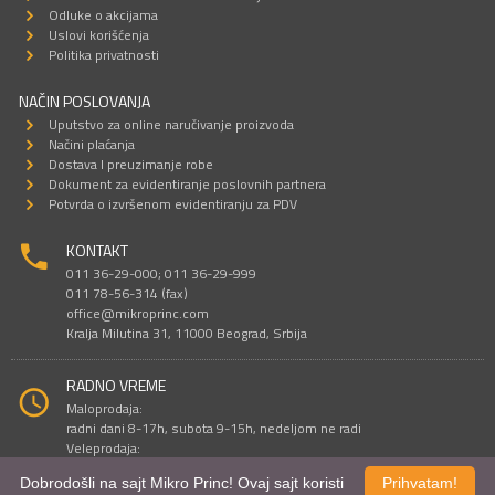
Odluke o akcijama
Uslovi korišćenja
Politika privatnosti
NAČIN POSLOVANJA
Uputstvo za online naručivanje proizvoda
Načini plaćanja
Dostava I preuzimanje robe
Dokument za evidentiranje poslovnih partnera
Potvrda o izvršenom evidentiranju za PDV
KONTAKT
011 36-29-000; 011 36-29-999
011 78-56-314 (fax)
office@mikroprinc.com
Kralja Milutina 31, 11000 Beograd, Srbija
RADNO VREME
Maloprodaja:
radni dani 8-17h, subota 9-15h, nedeljom ne radi
Veleprodaja:
radni dani 9-16h, subotom i nedeljom ne radi
Dobrodošli na sajt Mikro Princ! Ovaj sajt koristi
Prihvatam!