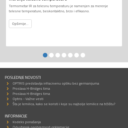
Termometar IR za telesnu temperaturu je namenjen za merenje
telesne temperature, beskontaktno, brzo i efikasno.
Opširnije...
POSLEDNJE NOVOSTI
OPTRIS predstavlja infracrvenu optiku bez germanijuma
Proslava H-Bridges tima
Proslava H-Bridges tima
Optris - Važne vesti
Šta je lemilica, kako se koristi i koje su najbolje lemilice na tržištu?
INFORMACIJE
Kodeks ponašanja
Odustanak-saobraznost-reklamacije