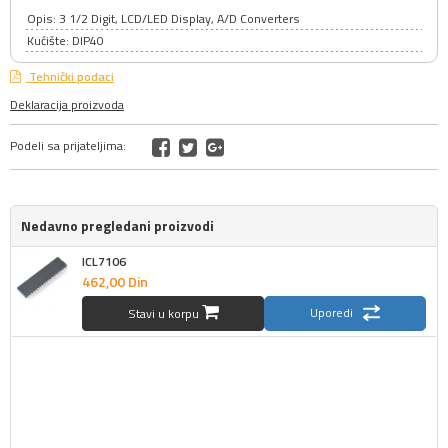
Opis: 3 1/2 Digit, LCD/LED Display, A/D Converters
Kućište: DIP40
Tehnički podaci
Deklaracija proizvoda
Podeli sa prijateljima:
Nedavno pregledani proizvodi
ICL7106
462,
00
Din
Uporedi
Stavi u korpu