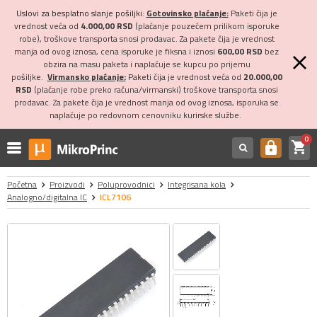
Uslovi za besplatno slanje pošiljki:
Gotovinsko plaćanje:
Paketi čija je
vrednost veća od
4.000,00 RSD
(plaćanje pouzećem prilikom isporuke
robe), troškove transporta snosi prodavac. Za pakete čija je vrednost
manja od ovog iznosa, cena isporuke je fiksna i iznosi
600,00 RSD
bez
obzira na masu paketa i naplaćuje se kupcu po prijemu
pošiljke.
Virmansko plaćanje:
Paketi čija je vrednost veća od
20.000,00
RSD
(plaćanje robe preko računa/virmanski) troškove transporta snosi
prodavac. Za pakete čija je vrednost manja od ovog iznosa, isporuka se
naplaćuje po redovnom cenovniku kurirske službe.
0
shopping_cart
https
Početna
Proizvodi
Poluprovodnici
Integrisana kola
Analogno/digitalna IC
ICL7106