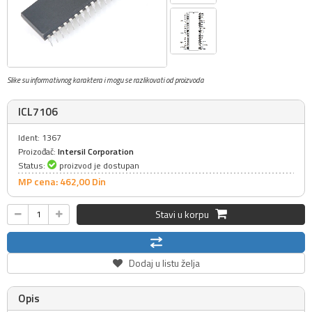
Slike su informativnog karaktera i mogu se razlikovati od proizvoda
ICL7106
Ident: 1367
Proizođač:
Intersil Corporation
Status:
proizvod je dostupan
MP cena: 462,
00
Din
Stavi u korpu
Dodaj u listu želja
Opis