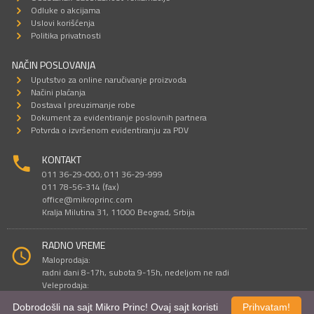
Odluke o akcijama
Uslovi korišćenja
Politika privatnosti
NAČIN POSLOVANJA
Uputstvo za online naručivanje proizvoda
Načini plaćanja
Dostava I preuzimanje robe
Dokument za evidentiranje poslovnih partnera
Potvrda o izvršenom evidentiranju za PDV
KONTAKT
011 36-29-000; 011 36-29-999
011 78-56-314 (fax)
office@mikroprinc.com
Kralja Milutina 31, 11000 Beograd, Srbija
RADNO VREME
Maloprodaja:
radni dani 8-17h, subota 9-15h, nedeljom ne radi
Veleprodaja:
radni dani 9-16h, subotom i nedeljom ne radi
Dobrodošli na sajt Mikro Princ! Ovaj sajt koristi
Prihvatam!