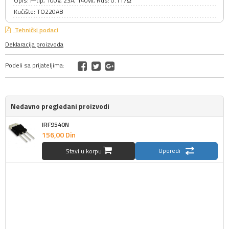
Opis: P-tip, 100V, 23A, 140W, Rds: 0.117Ω
Kućište: TO220AB
Tehnički podaci
Deklaracija proizvoda
Podeli sa prijateljima:
Nedavno pregledani proizvodi
IRF9540N
156,
00
Din
Uporedi
Stavi u korpu