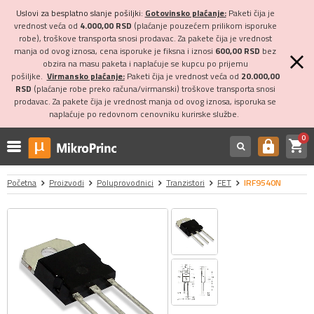
Uslovi za besplatno slanje pošiljki:
Gotovinsko plaćanje:
Paketi čija je
vrednost veća od
4.000,00 RSD
(plaćanje pouzećem prilikom isporuke
robe), troškove transporta snosi prodavac. Za pakete čija je vrednost
manja od ovog iznosa, cena isporuke je fiksna i iznosi
600,00 RSD
bez
obzira na masu paketa i naplaćuje se kupcu po prijemu
pošiljke.
Virmansko plaćanje:
Paketi čija je vrednost veća od
20.000,00
RSD
(plaćanje robe preko računa/virmanski) troškove transporta snosi
prodavac. Za pakete čija je vrednost manja od ovog iznosa, isporuka se
naplaćuje po redovnom cenovniku kurirske službe.
0
shopping_cart
https
Početna
Proizvodi
Poluprovodnici
Tranzistori
FET
IRF9540N