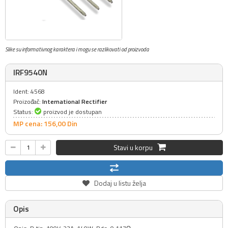
Slike su informativnog karaktera i mogu se razlikovati od proizvoda
IRF9540N
Ident: 4568
Proizođač:
International Rectifier
Status:
proizvod je dostupan
MP cena: 156,
00
Din
Stavi u korpu
Dodaj u listu želja
Opis