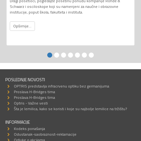
Dragi posetioci, pogledajte posebnu ponudu kompanije Rohde &
Schwarz i osciloskope koji su namenjeni za naučne i obrazovne
institucije, poput škola, fakulteta i instituta.
Opširnije...
POSLEDNJE NOVOSTI
OPTRIS predstavlja infracrvenu optiku bez germanijuma
Proslava H-Bridges tima
Proslava H-Bridges tima
Optris - Važne vesti
Šta je lemilica, kako se koristi i koje su najbolje lemilice na tržištu?
INFORMACIJE
Kodeks ponašanja
Odustanak-saobraznost-reklamacije
Odluke o akcijama