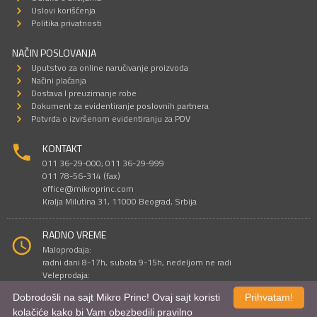
Uslovi korišćenja
Politika privatnosti
NAČIN POSLOVANJA
Uputstvo za online naručivanje proizvoda
Načini plaćanja
Dostava I preuzimanje robe
Dokument za evidentiranje poslovnih partnera
Potvrda o izvršenom evidentiranju za PDV
KONTAKT
011 36-29-000; 011 36-29-999
011 78-56-314 (fax)
office@mikroprinc.com
Kralja Milutina 31, 11000 Beograd, Srbija
RADNO VREME
Maloprodaja:
radni dani 8-17h, subota 9-15h, nedeljom ne radi
Veleprodaja:
radni dani 9-16h, subotom i nedeljom ne radi
Dobrodošli na sajt Mikro Princ! Ovaj sajt koristi
Prihvatam!
kolačiće kako bi Vam obezbedili pravilno