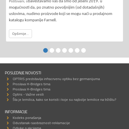
Poštovani, o
baveštavamo vas da smo od jeseni 2019. u
mogućnosti da, po znatno povoljnijim (od dotadašnjih)
uslovima, nudimo proizvode koji se mogu naći u prodajnom
katalogu kompanije Farnell.
Opširnije...
POSLEDNJE NOVOSTI
OPTRIS predstavlja infracrvenu optiku bez germanijuma
Proslava H-Bridges tima
Proslava H-Bridges tima
Optris - Važne vesti
Šta je lemilica, kako se koristi i koje su najbolje lemilice na tržištu?
INFORMACIJE
Kodeks ponašanja
Odustanak-saobraznost-reklamacije
Odluke o akcijama