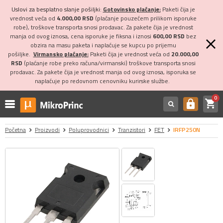
Uslovi za besplatno slanje pošiljki:
Gotovinsko plaćanje:
Paketi čija je
vrednost veća od
4.000,00 RSD
(plaćanje pouzećem prilikom isporuke
robe), troškove transporta snosi prodavac. Za pakete čija je vrednost
manja od ovog iznosa, cena isporuke je fiksna i iznosi
600,00 RSD
bez
obzira na masu paketa i naplaćuje se kupcu po prijemu
pošiljke.
Virmansko plaćanje:
Paketi čija je vrednost veća od
20.000,00
RSD
(plaćanje robe preko računa/virmanski) troškove transporta snosi
prodavac. Za pakete čija je vrednost manja od ovog iznosa, isporuka se
naplaćuje po redovnom cenovniku kurirske službe.
0
shopping_cart
https
Početna
Proizvodi
Poluprovodnici
Tranzistori
FET
IRFP250N