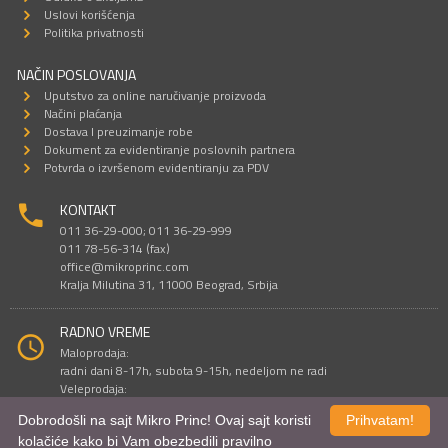
Uslovi korišćenja
Politika privatnosti
NAČIN POSLOVANJA
Uputstvo za online naručivanje proizvoda
Načini plaćanja
Dostava I preuzimanje robe
Dokument za evidentiranje poslovnih partnera
Potvrda o izvršenom evidentiranju za PDV
KONTAKT
011 36-29-000; 011 36-29-999
011 78-56-314 (fax)
office@mikroprinc.com
Kralja Milutina 31, 11000 Beograd, Srbija
RADNO VREME
Maloprodaja:
radni dani 8-17h, subota 9-15h, nedeljom ne radi
Veleprodaja:
radni dani 9-16h, subotom i nedeljom ne radi
Dobrodošli na sajt Mikro Princ! Ovaj sajt koristi
Prihvatam!
kolačiće kako bi Vam obezbedili pravilno