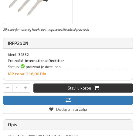
Slike su informativnog karaktera i mogu se razlikovati od proizvoda
IRFP250N
Ident: 32832
Proizođač:
International Rectifier
Status:
proizvod je dostupan
MP cena: 216,
00
Din
Stavi u korpu
Dodaj u listu želja
Opis