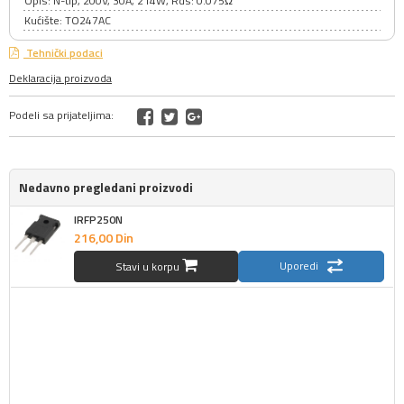
Opis: N-tip, 200V, 30A, 214W, Rds: 0.075Ω
Kućište: TO247AC
Tehnički podaci
Deklaracija proizvoda
Podeli sa prijateljima:
Nedavno pregledani proizvodi
IRFP250N
216,
00
Din
Uporedi
Stavi u korpu