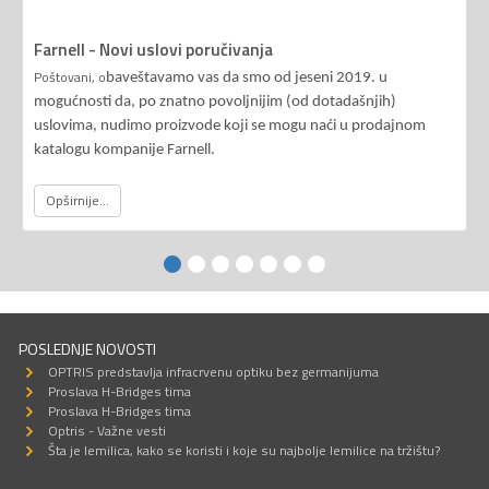
Farnell - Novi uslovi poručivanja
Poštovani, o
baveštavamo vas da smo od jeseni 2019. u
mogućnosti da, po znatno povoljnijim (od dotadašnjih)
uslovima, nudimo proizvode koji se mogu naći u prodajnom
katalogu kompanije Farnell.
Opširnije...
POSLEDNJE NOVOSTI
OPTRIS predstavlja infracrvenu optiku bez germanijuma
Proslava H-Bridges tima
Proslava H-Bridges tima
Optris - Važne vesti
Šta je lemilica, kako se koristi i koje su najbolje lemilice na tržištu?