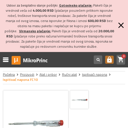
Uslovi za besplatno slanje pošiljki:
Gotovinsko plaćanje:
Paketi čija je
vrednost veća od
4.000,00 RSD
(plaćanje pouzećem prilikom isporuke
robe), troškove transporta snosi prodavac. Za pakete čija je vrednost
manja od ovog iznosa, cena isporuke je fiksna i iznosi
600,00 RSD
bez
obzira na masu paketa i naplaćuje se kupcu po prijemu
pošiljke.
Virmansko plaćanje:
Paketi čija je vrednost veća od
20.000,00
RSD
(plaćanje robe preko računa/virmanski) troškove transporta snosi
prodavac. Za pakete čija je vrednost manja od ovog iznosa, isporuka se
naplaćuje po redovnom cenovniku kurirske službe.
0
shopping_cart
https
Početna
Proizvodi
Alat i pribor
Ručni alat
Ispitivači napona
Ispitivač napona FC10