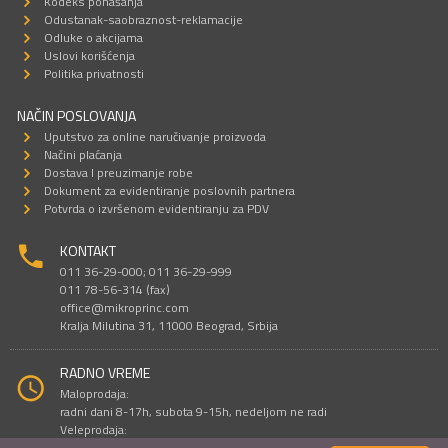
Kodeks ponašanja
Odustanak-saobraznost-reklamacije
Odluke o akcijama
Uslovi korišćenja
Politika privatnosti
NAČIN POSLOVANJA
Uputstvo za online naručivanje proizvoda
Načini plaćanja
Dostava I preuzimanje robe
Dokument za evidentiranje poslovnih partnera
Potvrda o izvršenom evidentiranju za PDV
KONTAKT
011 36-29-000; 011 36-29-999
011 78-56-314 (fax)
office@mikroprinc.com
Kralja Milutina 31, 11000 Beograd, Srbija
RADNO VREME
Maloprodaja:
radni dani 8-17h, subota 9-15h, nedeljom ne radi
Veleprodaja:
radni dani 9-16h, subotom i nedeljom ne radi