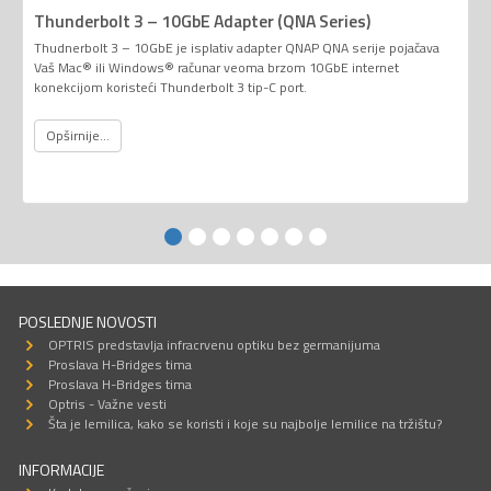
Thunderbolt 3 – 10GbE Adapter (QNA Series)
Thudnerbolt 3 – 10GbE je isplativ adapter QNAP QNA serije pojačava
Vaš Mac® ili Windows® računar veoma brzom 10GbE internet
konekcijom koristeći Thunderbolt 3 tip-C port.
Opširnije...
POSLEDNJE NOVOSTI
OPTRIS predstavlja infracrvenu optiku bez germanijuma
Proslava H-Bridges tima
Proslava H-Bridges tima
Optris - Važne vesti
Šta je lemilica, kako se koristi i koje su najbolje lemilice na tržištu?
INFORMACIJE