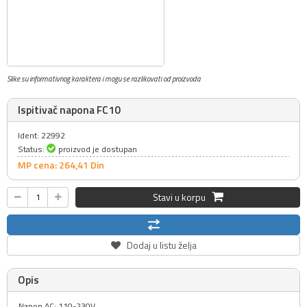
Slike su informativnog karaktera i mogu se razlikovati od proizvoda
Ispitivač napona FC10
Ident: 22992
Status:
proizvod je dostupan
MP cena: 264,
41
Din
Stavi u korpu
Dodaj u listu želja
Opis
Napon AC: 110-230V