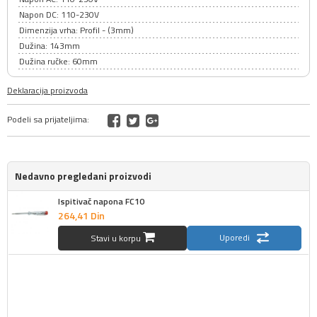
Napon DC: 110-230V
Dimenzija vrha: Profil - (3mm)
Dužina: 143mm
Dužina ručke: 60mm
Deklaracija proizvoda
Podeli sa prijateljima:
Nedavno pregledani proizvodi
Ispitivač napona FC10
264,
41
Din
Uporedi
Stavi u korpu