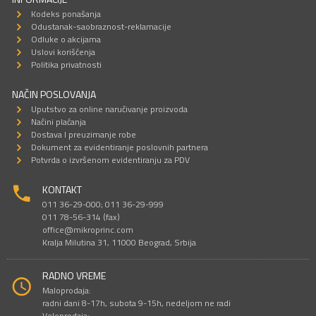
Kodeks ponašanja
Odustanak-saobraznost-reklamacije
Odluke o akcijama
Uslovi korišćenja
Politika privatnosti
NAČIN POSLOVANJA
Uputstvo za online naručivanje proizvoda
Načini plaćanja
Dostava I preuzimanje robe
Dokument za evidentiranje poslovnih partnera
Potvrda o izvršenom evidentiranju za PDV
KONTAKT
011 36-29-000; 011 36-29-999
011 78-56-314 (fax)
office@mikroprinc.com
Kralja Milutina 31, 11000 Beograd, Srbija
RADNO VREME
Maloprodaja:
radni dani 8-17h, subota 9-15h, nedeljom ne radi
Veleprodaja: