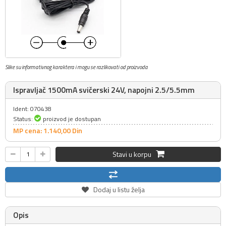
Slike su informativnog karaktera i mogu se razlikovati od proizvoda
Ispravljač 1500mA svičerski 24V, napojni 2.5/5.5mm
Ident: 070438
Status:
proizvod je dostupan
MP cena: 1.140,
00
Din
Stavi u korpu
Dodaj u listu želja
Opis