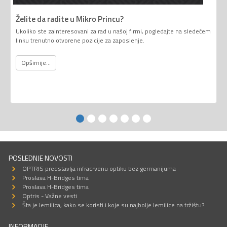
Želite da radite u Mikro Princu?
Ukoliko ste zainteresovani za rad u našoj firmi, pogledajte na sledećem
linku trenutno otvorene pozicije za zaposlenje.
Opširnije...
POSLEDNJE NOVOSTI
OPTRIS predstavlja infracrvenu optiku bez germanijuma
Proslava H-Bridges tima
Proslava H-Bridges tima
Optris - Važne vesti
Šta je lemilica, kako se koristi i koje su najbolje lemilice na tržištu?
INFORMACIJE