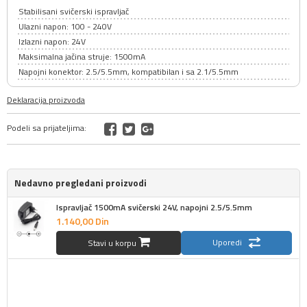
Stabilisani svičerski ispravljač
Ulazni napon: 100 - 240V
Izlazni napon: 24V
Maksimalna jačina struje: 1500mA
Napojni konektor: 2.5/5.5mm, kompatibilan i sa 2.1/5.5mm
Deklaracija proizvoda
Podeli sa prijateljima:
Nedavno pregledani proizvodi
Ispravljač 1500mA svičerski 24V, napojni 2.5/5.5mm
1.140,
00
Din
Uporedi
Stavi u korpu