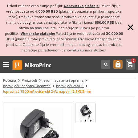
Uslovi za besplatno slanje pošiljki:
Gotovinsko plaćanje:
Paketi čija je
vrednost veća od
4.000,00 RSD
(plaćanje pouzećem prilikom isporuke
robe), troškove transporta snosi prodavac. Za pakete čija je vrednost
manja od ovog iznosa, cena isporuke je fiksna i iznosi
600,00 RSD
bez
obzira na masu paketa i naplaćuje se kupcu po prijemu
pošiljke.
Virmansko plaćanje:
Paketi čija je vrednost veća od
20.000,00
RSD
(plaćanje robe preko računa/virmanski) troškove transporta snosi
prodavac. Za pakete čija je vrednost manja od ovog iznosa, isporuka se
naplaćuje po redovnom cenovniku kurirske službe.
0
shopping_cart
https
Početna
Proizvodi
Izvori napajanja i oprema
Ispravljači i naponski adapteri
Ispravljači 24VDC
Ispravljač 1500mA svičerski 24V, napojni 2.5/5.5mm