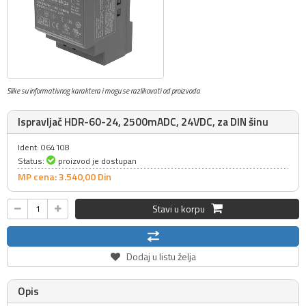
Slike su informativnog karaktera i mogu se razlikovati od proizvoda
Ispravljač HDR-60-24, 2500mADC, 24VDC, za DIN šinu
Ident: 064108
Status:
proizvod je dostupan
MP cena: 3.540,
00
Din
Stavi u korpu
Dodaj u listu želja
Opis