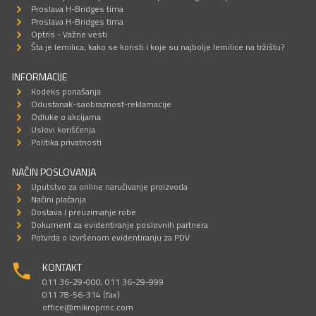
Proslava H-Bridges tima
Proslava H-Bridges tima
Optris - Važne vesti
Šta je lemilica, kako se koristi i koje su najbolje lemilice na tržištu?
INFORMACIJE
Kodeks ponašanja
Odustanak-saobraznost-reklamacije
Odluke o akcijama
Uslovi korišćenja
Politika privatnosti
NAČIN POSLOVANJA
Uputstvo za online naručivanje proizvoda
Načini plaćanja
Dostava I preuzimanje robe
Dokument za evidentiranje poslovnih partnera
Potvrda o izvršenom evidentiranju za PDV
KONTAKT
011 36-29-000; 011 36-29-999
011 78-56-314 (fax)
office@mikroprinc.com