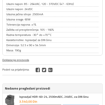
Ulazni napon: 85 - 264VAC, 120 - 370VDC (47 - 63Hz)
Izlazni napon: 24VDC
Izlazna jačina struje: 2500mA
Izlazna snaga: 60W
Tolerancija napona: ±1%
Zaštita od preopterećenja: 105 - 160%
Radna temperatura: -30° do +70°C
Karakteristike: Ispravljač za DIN šinu
Dimenzije: 52.5 x 90 x 54.5mm
Masa: 190g
Deklaracija proizvoda
Podeli sa prijateljima:
Nedavno pregledani proizvodi
Ispravljač HDR-60-24, 2500mADC, 24VDC, za DIN šinu
3.540,
00
Din