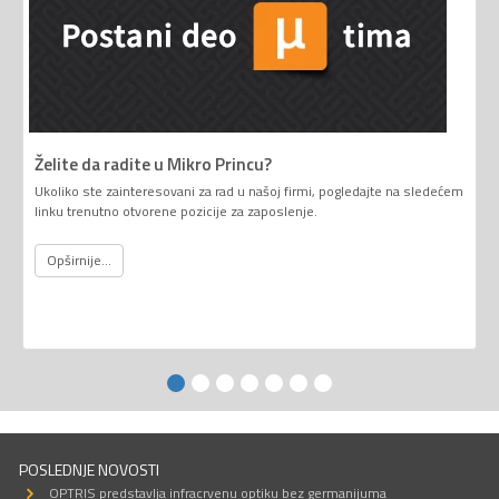
Želite da radite u Mikro Princu?
Ukoliko ste zainteresovani za rad u našoj firmi, pogledajte na sledećem
linku trenutno otvorene pozicije za zaposlenje.
Opširnije...
POSLEDNJE NOVOSTI
OPTRIS predstavlja infracrvenu optiku bez germanijuma