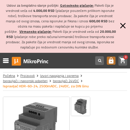
Uslovi za besplatno slanje pošiljki:
Gotovinsko plaćanje:
Paketi čija je
vrednost veća od
4.000,00 RSD
(plaćanje pouzećem prilikom isporuke
robe), troškove transporta snosi prodavac. Za pakete čija je vrednost
manja od ovog iznosa, cena isporuke je fiksna i iznosi
600,00 RSD
bez
obzira na masu paketa i naplaćuje se kupcu po prijemu
pošiljke.
Virmansko plaćanje:
Paketi čija je vrednost veća od
20.000,00
RSD
(plaćanje robe preko računa/virmanski) troškove transporta snosi
prodavac. Za pakete čija je vrednost manja od ovog iznosa, isporuka se
naplaćuje po redovnom cenovniku kurirske službe.
0
shopping_cart
https
Početna
Proizvodi
Izvori napajanja i oprema
Ispravljači i naponski adapteri
Ispravljači 24VDC
Ispravljač HDR-60-24, 2500mADC, 24VDC, za DIN šinu