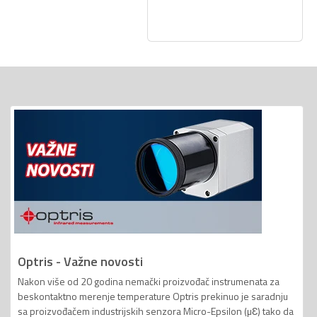
Optris - Važne novosti
Nakon više od 20 godina nemački proizvođač instrumenata za
beskontaktno merenje temperature Optris prekinuo je saradnju
sa proizvođačem industrijskih senzora Micro-Epsilon (µƐ) tako da