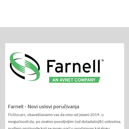
Farnell - Novi uslovi poručivanja
Poštovani, o
baveštavamo vas da smo od jeseni 2019. u
mogućnosti da, po znatno povoljnijim (od dotadašnjih) uslovima,
nudimo proizvode koji se mogu naći u prodajnom katalogu