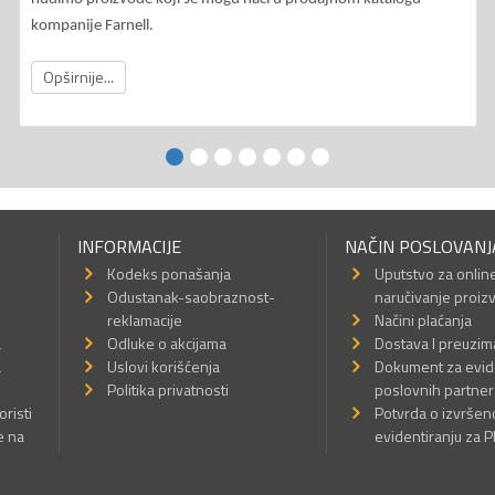
kompanije Farnell.
Opširnije...
INFORMACIJE
NAČIN POSLOVANJ
Kodeks ponašanja
Uputstvo za onlin
Odustanak-saobraznost-
naručivanje proiz
reklamacije
Načini plaćanja
a
Odluke o akcijama
Dostava I preuzim
a
Uslovi korišćenja
Dokument za evid
Politika privatnosti
poslovnih partner
oristi
Potvrda o izvrše
e na
evidentiranju za 