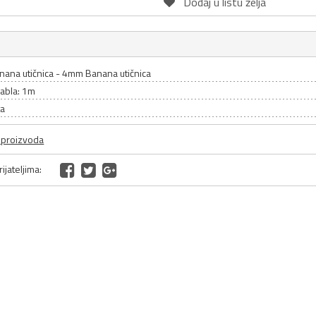
Dodaj u listu želja
ana utičnica - 4mm Banana utičnica
kabla: 1m
ta
a proizvoda
ijateljima: