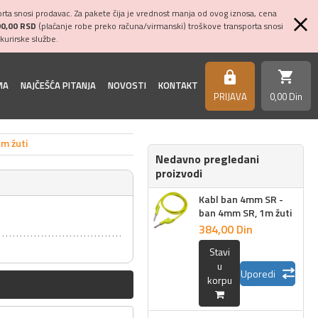
ta snosi prodavac. Za pakete čija je vrednost manja od ovog iznosa, cena
00,00 RSD
(plaćanje robe preko računa/virmanski) troškove transporta snosi
kurirske službe.
shopping_cart
https
MA
NAJČEŠĆA PITANJA
NOVOSTI
KONTAKT
PRIJAVA
0,
00
Din
m žuti
Nedavno pregledani
proizvodi
Kabl ban 4mm SR -
ban 4mm SR, 1m žuti
384,
00
Din
Stavi
u
Uporedi
korpu