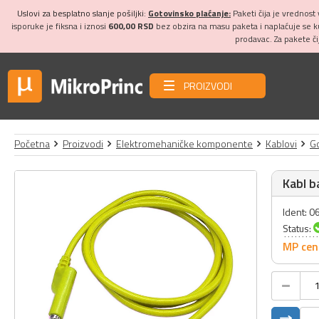
Uslovi za besplatno slanje pošiljki:
Gotovinsko plaćanje:
Paketi čija je vrednost
isporuke je fiksna i iznosi
600,00 RSD
bez obzira na masu paketa i naplaćuje se 
prodavac. Za pakete č
PROIZVODI
Početna
Proizvodi
Elektromehaničke komponente
Kablovi
Go
Kabl b
Ident: 
Status:
MP cen