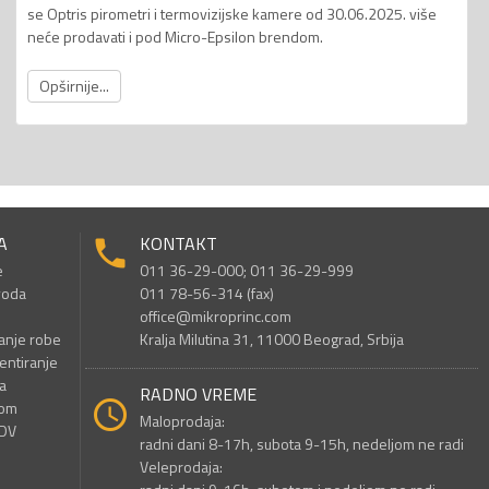
se Optris pirometri i termovizijske kamere od 30.06.2025. više
neće prodavati i pod Micro-Epsilon brendom.
Opširnije...
A
KONTAKT
e
011 36-29-000; 011 36-29-999
voda
011 78-56-314 (fax)
office@mikroprinc.com
anje robe
Kralja Milutina 31, 11000 Beograd, Srbija
entiranje
a
RADNO VREME
nom
Maloprodaja:
PDV
radni dani 8-17h, subota 9-15h, nedeljom ne radi
Veleprodaja: