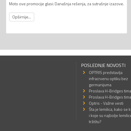
Moto ove promocije glasi: Današnja rešenja, za sutrašnje izazove.
Opširnije...
POSLEDNJE NOVOSTI
OPTRIS predstavlja
infracrvenu optiku bez
germanijuma
Proslava H-Bridges tim
Proslava H-Bridges tim
Optris - Važne vesti
Šta je lemilica, kako se k
i koje su najbolje lemilic
tržištu?