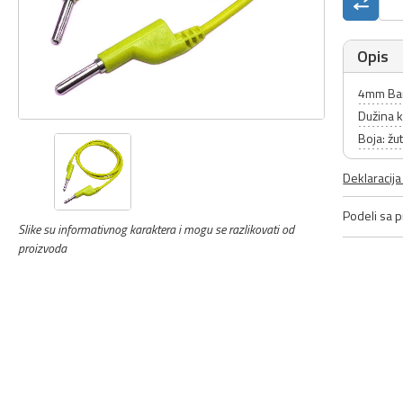
Opis
4mm Ban
Dužina 
Boja: žu
Deklaracij
Podeli sa pr
Slike su informativnog karaktera i mogu se razlikovati od
proizvoda