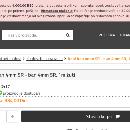
 veća od
4.000,00 RSD
(plaćanje pouzećem prilikom isporuke robe), troškove transpor
kupcu po prijemu pošiljke.
Virmansko plaćanje:
Paketi čija je vrednost veća od
20.0
ija je vrednost manja od ovog iznosa, isporuka se naplaćuje po redovnom cenovniku 
POČETNA
O NA
tovi kablovi
Kablovi banana 4mm
Kabl ban 4mm SR - ban 4mm SR, 1
an 4mm SR - ban 4mm SR, 1m žuti
060417
proizvod je dostupan
a: 384,
00
Din
Stavi u korpu