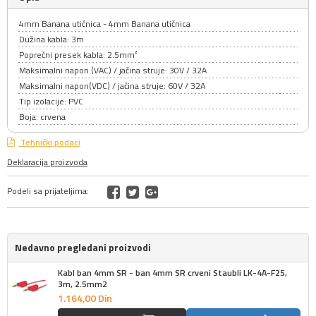
4mm Banana utičnica - 4mm Banana utičnica
Dužina kabla: 3m
Poprečni presek kabla: 2.5mm²
Maksimalni napon (VAC) / jačina struje: 30V / 32A
Maksimalni napon(VDC) / jačina struje: 60V / 32A
Tip izolacije: PVC
Boja: crvena
Tehnički podaci
Deklaracija proizvoda
Podeli sa prijateljima:
Nedavno pregledani proizvodi
Kabl ban 4mm SR - ban 4mm SR crveni Staubli LK-4A-F25,
3m, 2.5mm2
1.164,
00
Din