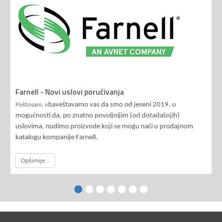
Farnell - Novi uslovi poručivanja
Poštovani, o
baveštavamo vas da smo od jeseni 2019. u
mogućnosti da, po znatno povoljnijim (od dotadašnjih)
uslovima, nudimo proizvode koji se mogu naći u prodajnom
katalogu kompanije Farnell.
Opširnije...