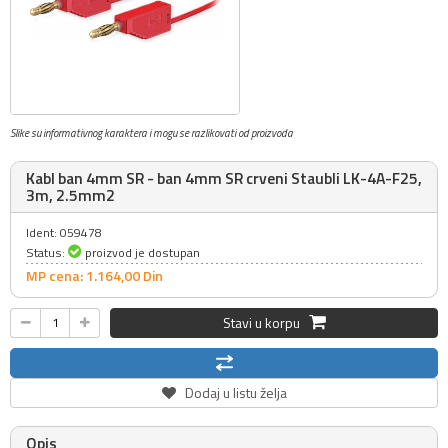
Slike su informativnog karaktera i mogu se razlikovati od proizvoda
Kabl ban 4mm SR - ban 4mm SR crveni Staubli LK-4A-F25,
3m, 2.5mm2
Ident: 059478
Status:
proizvod je dostupan
MP cena: 1.164,
00
Din
Stavi u korpu
Dodaj u listu želja
Opis