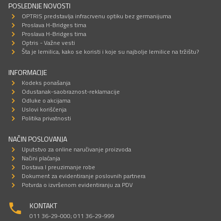
POSLEDNJE NOVOSTI
OPTRIS predstavlja infracrvenu optiku bez germanijuma
Proslava H-Bridges tima
Proslava H-Bridges tima
Optris - Važne vesti
Šta je lemilica, kako se koristi i koje su najbolje lemilice na tržištu?
INFORMACIJE
Kodeks ponašanja
Odustanak-saobraznost-reklamacije
Odluke o akcijama
Uslovi korišćenja
Politika privatnosti
NAČIN POSLOVANJA
Uputstvo za online naručivanje proizvoda
Načini plaćanja
Dostava I preuzimanje robe
Dokument za evidentiranje poslovnih partnera
Potvrda o izvršenom evidentiranju za PDV
KONTAKT
011 36-29-000; 011 36-29-999