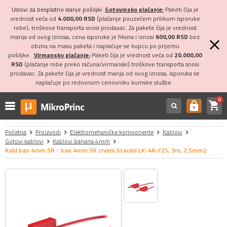
Uslovi za besplatno slanje pošiljki:
Gotovinsko plaćanje:
Paketi čija je
vrednost veća od
4.000,00 RSD
(plaćanje pouzećem prilikom isporuke
robe), troškove transporta snosi prodavac. Za pakete čija je vrednost
manja od ovog iznosa, cena isporuke je fiksna i iznosi
600,00 RSD
bez
obzira na masu paketa i naplaćuje se kupcu po prijemu
pošiljke.
Virmansko plaćanje:
Paketi čija je vrednost veća od
20.000,00
RSD
(plaćanje robe preko računa/virmanski) troškove transporta snosi
prodavac. Za pakete čija je vrednost manja od ovog iznosa, isporuka se
naplaćuje po redovnom cenovniku kurirske službe.
0
shopping_cart
https
Početna
Proizvodi
Elektromehaničke komponente
Kablovi
Gotovi kablovi
Kablovi banana 4mm
Kabl ban 4mm SR - ban 4mm SR crveni Staubli LK-4A-F25, 3m, 2.5mm2