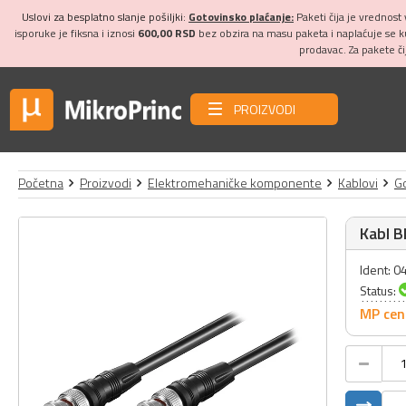
Uslovi za besplatno slanje pošiljki:
Gotovinsko plaćanje:
Paketi čija je vrednost
isporuke je fiksna i iznosi
600,00 RSD
bez obzira na masu paketa i naplaćuje se 
prodavac. Za pakete č
PROIZVODI
Početna
Proizvodi
Elektromehaničke komponente
Kablovi
Go
Kabl 
Ident: 
Status:
MP cen