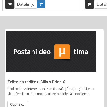
Detaljnije
Detal
Želite da radite u Mikro Princu?
Ukoliko ste zainteresovani za rad u našoj firmi, pogledajte na
sledećem linku trenutno otvorene pozicije za zaposlenje.
Opširnije...