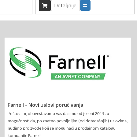
Detaljnije
Farnell - Novi uslovi poručivanja
Poštovani, o
baveštavamo vas da smo od jeseni 2019. u
mogućnosti da, po znatno povoljnijim (od dotadašnjih) uslovima,
nudimo proizvode koji se mogu naći u prodajnom katalogu
kompanije Farnell.