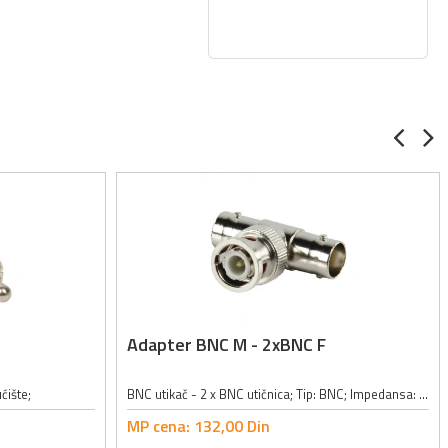
Adapter BNC M - 2xBNC F
ćište;
BNC utikač - 2 x BNC utičnica; Tip: BNC; Impedansa: 50Ω; Metalno kućište;
MP cena:
132,
00
Din