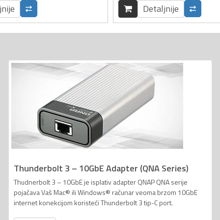
jnije
Detaljnije
Thunderbolt 3 – 10GbE Adapter (QNA Series)
Thudnerbolt 3 – 10GbE je isplativ adapter QNAP QNA serije
pojačava Vaš Mac® ili Windows® računar veoma brzom 10GbE
internet konekcijom koristeći Thunderbolt 3 tip-C port.