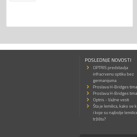
POSLEDNJE NOVOSTI
OPTRIS predstavlja
infracrvenu optiku bez
germanijuma
Proslava H-Bridges tim
Proslava H-Bridges tim
Optris - Važne vesti
Šta je lemilica, kako se k
i koje su najbolje lemilic
tržištu?