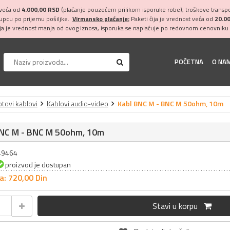
 veća od
4.000,00 RSD
(plaćanje pouzećem prilikom isporuke robe), troškove transpor
kupcu po prijemu pošiljke.
Virmansko plaćanje:
Paketi čija je vrednost veća od
20.0
ija je vrednost manja od ovog iznosa, isporuka se naplaćuje po redovnom cenovniku 
POČETNA
O NA
tovi kablovi
Kablovi audio-video
Kabl BNC M - BNC M 50ohm, 10m
BNC M - BNC M 50ohm, 10m
049464
proizvod je dostupan
a: 720,
00
Din
Stavi u korpu