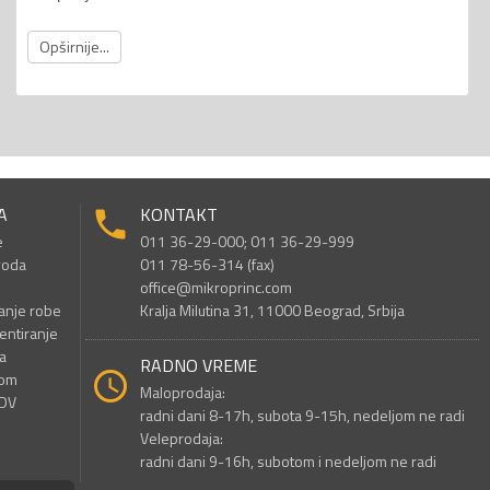
Opširnije...
A
KONTAKT
e
011 36-29-000; 011 36-29-999
voda
011 78-56-314 (fax)
office@mikroprinc.com
anje robe
Kralja Milutina 31, 11000 Beograd, Srbija
entiranje
a
RADNO VREME
nom
Maloprodaja:
PDV
radni dani 8-17h, subota 9-15h, nedeljom ne radi
Veleprodaja:
radni dani 9-16h, subotom i nedeljom ne radi