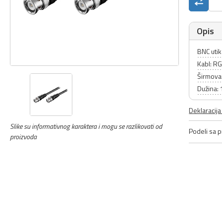
Opis
BNC utik
Kabl: R
Širmov
Dužina:
Deklaracij
Slike su informativnog karaktera i mogu se razlikovati od
Podeli sa pr
proizvoda