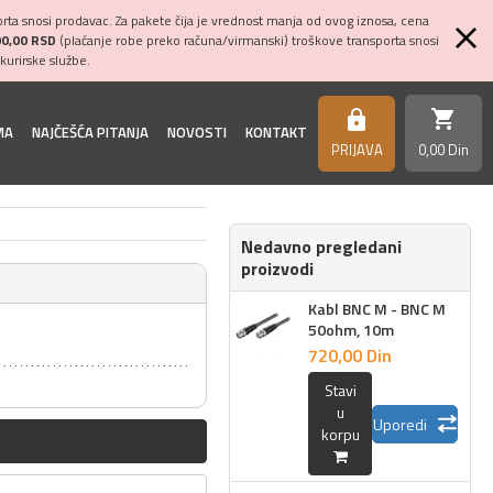
ta snosi prodavac. Za pakete čija je vrednost manja od ovog iznosa, cena
00,00 RSD
(plaćanje robe preko računa/virmanski) troškove transporta snosi
kurirske službe.
shopping_cart
https
MA
NAJČEŠĆA PITANJA
NOVOSTI
KONTAKT
PRIJAVA
0,
00
Din
Nedavno pregledani
proizvodi
Kabl BNC M - BNC M
50ohm, 10m
720,
00
Din
Stavi
u
Uporedi
korpu