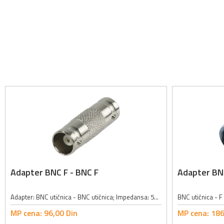
Adapter BNC F - BNC F
Adapter BNC
Adapter: BNC utičnica - BNC utičnica; Impedansa: 50Ω; Materijal izrade kućišta: metal; Pozlaćeni kontakti
BNC utičnica - F 
MP cena:
96,
00
Din
MP cena:
186