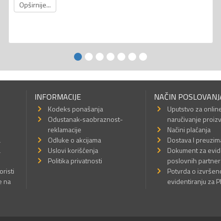
Opširnije...
INFORMACIJE
NAČIN POSLOVANJ
Kodeks ponašanja
Uputstvo za onlin
Odustanak-saobraznost-
naručivanje proiz
reklamacije
Načini plaćanja
a
Odluke o akcijama
Dostava I preuzim
a
Uslovi korišćenja
Dokument za evid
Politika privatnosti
poslovnih partner
oristi
Potvrda o izvrše
e na
evidentiranju za 