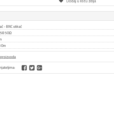
Dodaj u listu želja
ač - BNC utikač
G58 50Ω
an
 10m
a proizvoda
ijateljima: