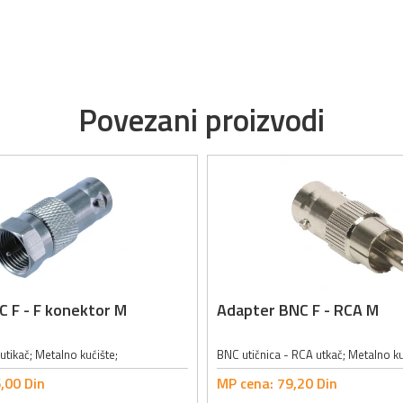
Povezani proizvodi
 F - F konektor M
Adapter BNC F - RCA M
utikač; Metalno kućište;
BNC utičnica - RCA utkač; Metalno ku
,
00
Din
MP cena:
79,
20
Din